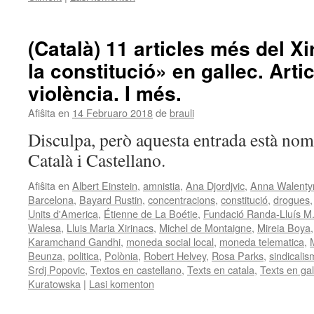
(Català) 11 articles més del Xi
la constitució» en gallec. Arti
violència. I més.
Afiŝita en
14 Februaro 2018
de
brauli
Disculpa, però aquesta entrada està nom
Català i Castellano.
Afiŝita en
Albert Einstein
,
amnistia
,
Ana Djordjvic
,
Anna Walenty
Barcelona
,
Bayard Rustin
,
concentracions
,
constitució
,
drogues
Units d'America
,
Étienne de La Boétie
,
Fundació Randa-Lluís M.
Walesa
,
Lluis Maria Xirinacs
,
Michel de Montaigne
,
Mireia Boya
Karamchand Gandhi
,
moneda social local
,
moneda telematica
,
Beunza
,
politica
,
Polònia
,
Robert Helvey
,
Rosa Parks
,
sindicali
Srdj Popovic
,
Textos en castellano
,
Texts en catala
,
Texts en gal
Kuratowska
|
Lasi komenton