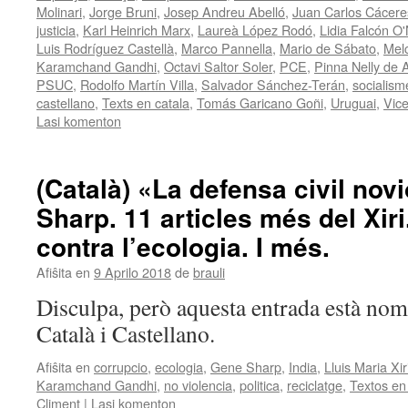
Molinari
,
Jorge Bruni
,
Josep Andreu Abelló
,
Juan Carlos Cácer
justicia
,
Karl Heinrich Marx
,
Laureà López Rodó
,
Lidia Falcón O'N
Luis Rodríguez Castellà
,
Marco Pannella
,
Mario de Sábato
,
Mel
Karamchand Gandhi
,
Octavi Saltor Soler
,
PCE
,
Pinna Nelly de A
PSUC
,
Rodolfo Martín Villa
,
Salvador Sánchez-Terán
,
socialism
castellano
,
Texts en catala
,
Tomás Garicano Goñi
,
Uruguai
,
Vic
Lasi komenton
(Català) «La defensa civil nov
Sharp. 11 articles més del Xiri
contra l’ecologia. I més.
Afiŝita en
9 Aprilo 2018
de
brauli
Disculpa, però aquesta entrada està nom
Català i Castellano.
Afiŝita en
corrupcio
,
ecologia
,
Gene Sharp
,
India
,
Lluis Maria Xi
Karamchand Gandhi
,
no violencia
,
politica
,
reciclatge
,
Textos en
Climent
|
Lasi komenton