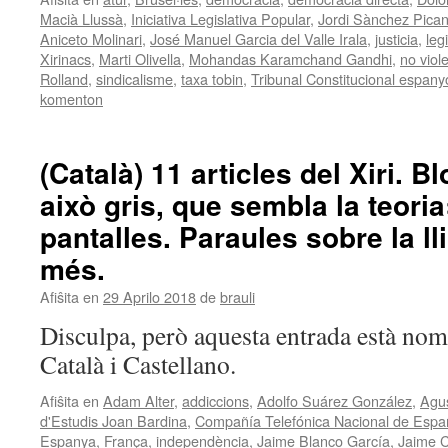
Macià Llussà
,
Iniciativa Legislativa Popular
,
Jordi Sànchez Pican
Aniceto Molinari
,
José Manuel Garcia del Valle Irala
,
justicia
,
leg
Xirinacs
,
Marti Olivella
,
Mohandas Karamchand Gandhi
,
no viol
Rolland
,
sindicalisme
,
taxa tobin
,
Tribunal Constitucional espany
komenton
(Català) 11 articles del Xiri. 
això gris, que sembla la teoria
pantalles. Paraules sobre la ll
més.
Afiŝita en
29 Aprilo 2018
de
brauli
Disculpa, però aquesta entrada està nom
Català i Castellano.
Afiŝita en
Adam Alter
,
addiccions
,
Adolfo Suárez González
,
Agus
d'Estudis Joan Bardina
,
Compañía Telefónica Nacional de Espa
Espanya
,
França
,
independència
,
Jaime Blanco García
,
Jaime C