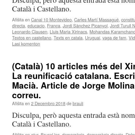
Català i Castellano.
Afiŝita en
Canal 10 Montevideo
,
Carles Martí Massagué
,
constit
directa
,
educacio
,
França
,
Jordi Sànchez Picanyol
,
Jordi Turull 
Leonardo Clausen
,
Lluis Maria Xirinacs
,
Mohandas Karamchand
Textos en castellano
,
Texts en catala
,
Uruguai
,
vaga de fam
,
Vid
Lasi komenton
(Català) 10 articles més del Xi
La reunificació catalana. Escr
Macià. Article de Jorge Molinar
correu.
Afiŝita en
2 Decembro 2018
de
brauli
Disculpa, però aquesta entrada està nom
Català i Castellano.
Afiŝita en
atur
,
Brusel·les
,
democràcia
,
democràcia directa
,
Dolo