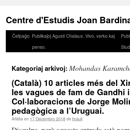
Iri
rekte
Centre d'Estudis Joan Bardin
al
la
enhavo
Ĉefpaĝo
Publikaĵoj Agustí Chalaux. Vivo, verko kaj
Publ
penso.
Stud
Mohandas Karamch
Kategoriaj arkivoj:
(Català) 10 articles més del Xi
les vagues de fam de Gandhi i
Col·laboracions de Jorge Moli
pedagògica a l’Uruguai.
Afiŝita en
17 Decembro 2018
de
brauli
Disculpa, però aquesta entrada està nom