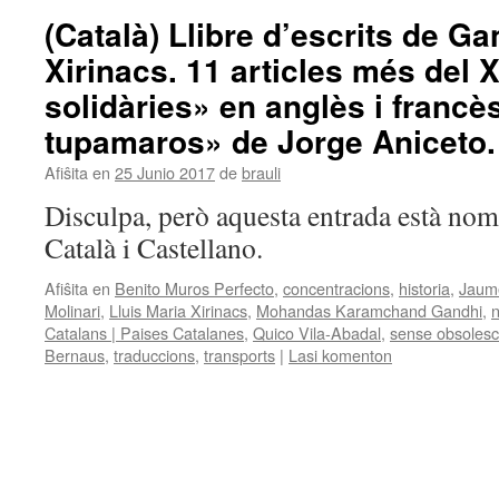
(Català) Llibre d’escrits de Ga
Xirinacs. 11 articles més del 
solidàries» en anglès i francè
tupamaros» de Jorge Aniceto.
Afiŝita en
25 Junio 2017
de
brauli
Disculpa, però aquesta entrada està nom
Català i Castellano.
Afiŝita en
Benito Muros Perfecto
,
concentracions
,
historia
,
Jaum
Molinari
,
Lluis Maria Xirinacs
,
Mohandas Karamchand Gandhi
,
n
Catalans | Paises Catalanes
,
Quico Vila-Abadal
,
sense obsoles
Bernaus
,
traduccions
,
transports
|
Lasi komenton