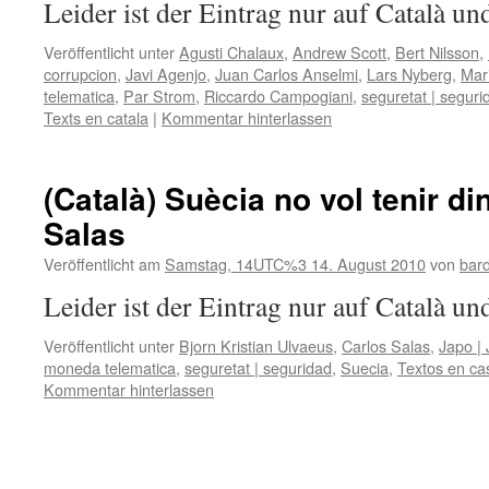
Leider ist der Eintrag nur auf Català un
Veröffentlicht unter
Agusti Chalaux
,
Andrew Scott
,
Bert Nilsson
,
corrupcion
,
Javi Agenjo
,
Juan Carlos Anselmi
,
Lars Nyberg
,
Mar
telematica
,
Par Strom
,
Riccardo Campogiani
,
seguretat | seguri
Texts en catala
|
Kommentar hinterlassen
(Català) Suècia no vol tenir di
Salas
Veröffentlicht am
Samstag, 14UTC%3 14. August 2010
von
bar
Leider ist der Eintrag nur auf Català un
Veröffentlicht unter
Bjorn Kristian Ulvaeus
,
Carlos Salas
,
Japo |
moneda telematica
,
seguretat | seguridad
,
Suecia
,
Textos en ca
Kommentar hinterlassen