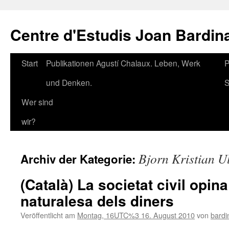
Zum
Inhalt
Centre d'Estudis Joan Bardin
springen
Start
Publikationen Agustí Chalaux. Leben, Werk
P
und Denken.
S
Wer sind
wir?
Bjorn Kristian U
Archiv der Kategorie:
(Català) La societat civil opina
naturalesa dels diners
Veröffentlicht am
Montag, 16UTC%3 16. August 2010
von
bardi