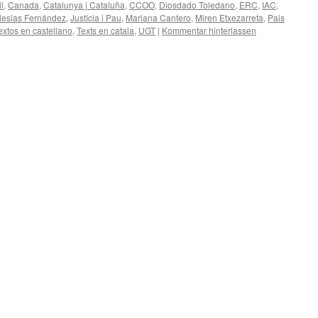
l
,
Canada
,
Catalunya | Cataluña
,
CCOO
,
Diosdado Toledano
,
ERC
,
IAC
,
glesias Fernández
,
Justícia i Pau
,
Mariana Cantero
,
Miren Etxezarreta
,
Pais
extos en castellano
,
Texts en catala
,
UGT
|
Kommentar hinterlassen