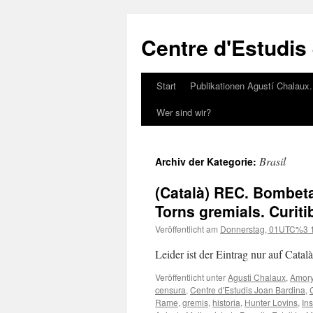
Zum
Inhalt
Centre d'Estudis
springen
Start
Publikationen Agustí Chalaux
Wer sind wir?
Brasil
Archiv der Kategorie:
(Català) REC. Bombeta
Torns gremials. Curiti
Veröffentlicht am
Donnerstag, 01UTC%3 1
Leider ist der Eintrag nur auf Catal
Veröffentlicht unter
Agusti Chalaux
,
Amory
censura
,
Centre d'Estudis Joan Bardina
,
Rame
,
gremis
,
historia
,
Hunter Lovins
,
Ins