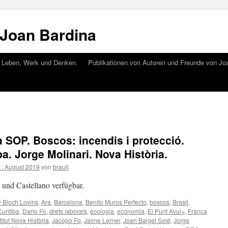
 Joan Bardina
. Leben, Werk und Denken.
Publikationen von Autoren und Freunde von Joa
 SOP. Boscos: incendis i protecció.
ba. Jorge Molinari. Nova Història.
. August 2019
von
brauli
à und Castellano verfügbar.
 Bloch Lovins
,
Ara
,
Barcelona
,
Benito Muros Perfecto
,
boscos
,
Brasil
,
Curitiba
,
Dario Fo
,
drets laborals
,
ecologia
,
economia
,
El Punt Avui+
,
Franca
titut Nova Història
,
Jacopo Fo
,
Jaime Lerner
,
Joan Baiget Solé
,
Jorge