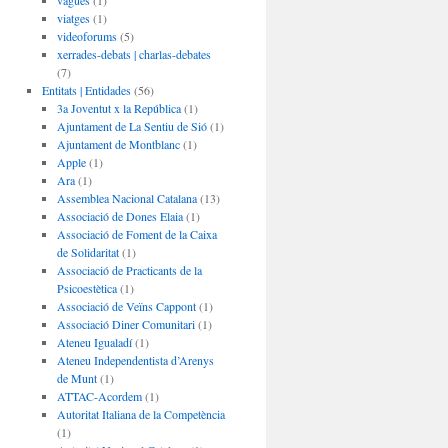
vagues
(1)
viatges
(1)
videoforums
(5)
xerrades-debats | charlas-debates
(7)
Entitats | Entidades
(56)
3a Joventut x la República
(1)
Ajuntament de La Sentiu de Sió
(1)
Ajuntament de Montblanc
(1)
Apple
(1)
Ara
(1)
Assemblea Nacional Catalana
(13)
Associació de Dones Elaia
(1)
Associació de Foment de la Caixa
de Solidaritat
(1)
Associació de Practicants de la
Psicoestètica
(1)
Associació de Veïns Cappont
(1)
Associació Diner Comunitari
(1)
Ateneu Igualadí
(1)
Ateneu Independentista d’Arenys
de Munt
(1)
ATTAC-Acordem
(1)
Autoritat Italiana de la Competència
(1)