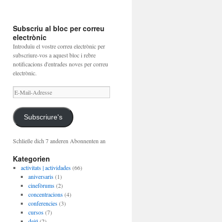
Subscriu al bloc per correu
electrònic
Introduïu el vostre correu electrònic per
subscriure-vos a aquest bloc i rebre
notificacions d'entrades noves per correu
electrònic.
E-
Mail-
Adresse
Subscriure's
Schließe dich 7 anderen Abonnenten an
Kategorien
activitats | actividades
(66)
aniversaris
(1)
cinefòrums
(2)
concentracions
(4)
conferencies
(3)
cursos
(7)
dejú
(2)