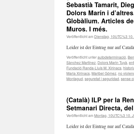
Sebastià Tamarit, Dieg
Dolors Marín i d’altre
Globàlium. Articles de
Muros. I més.
Veröffentlicht am
Dienstag, 10UTC%3 10.
Leider ist der Eintrag nur auf Catal
Veröffentlicht unter
autodeterminació
,
Ben
Sànchez Martínez
,
Dolors Marin Tuyà
,
ent
Fundació Randa-Lluís M. Xirinacs
,
histori
Maria Xirinacs
,
Maribel Gómez
,
no violen
Montagud
,
seguretat | seguridad
,
sense o
(Català) ILP per la Re
Setmanari Directa, del
Veröffentlicht am
Montag, 10UTC%3 10. J
Leider ist der Eintrag nur auf Catal