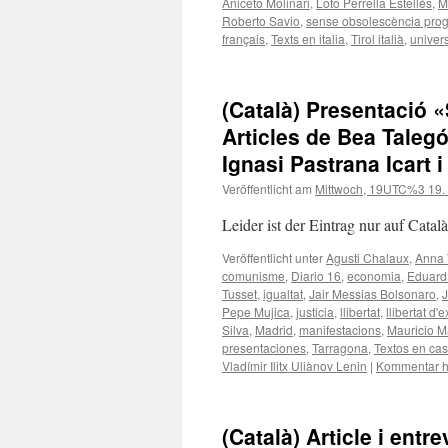
Aniceto Molinari
,
Loto Perrella Estellés
,
M
Roberto Savio
,
sense obsolescència pro
français
,
Texts en italia
,
Tirol italià
,
univers
(Català) Presentació «
Articles de Bea Taleg
Ignasi Pastrana Icart i
Veröffentlicht am
Mittwoch, 19UTC%3 19. 
Leider ist der Eintrag nur auf Catal
Veröffentlicht unter
Agusti Chalaux
,
Anna 
comunisme
,
Diario 16
,
economia
,
Eduard
Tusset
,
igualtat
,
Jair Messias Bolsonaro
,
J
Pepe Mujica
,
justicia
,
llibertat
,
llibertat d'
Silva
,
Madrid
,
manifestacions
,
Mauricio M
presentaciones
,
Tarragona
,
Textos en cas
Vladímir Ilitx Uliànov Lenin
|
Kommentar h
(Català) Article i entr