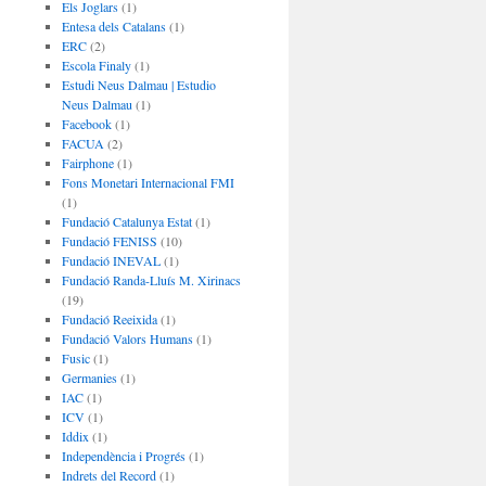
Els Joglars
(1)
Entesa dels Catalans
(1)
ERC
(2)
Escola Finaly
(1)
Estudi Neus Dalmau | Estudio
Neus Dalmau
(1)
Facebook
(1)
FACUA
(2)
Fairphone
(1)
Fons Monetari Internacional FMI
(1)
Fundació Catalunya Estat
(1)
Fundació FENISS
(10)
Fundació INEVAL
(1)
Fundació Randa-Lluís M. Xirinacs
(19)
Fundació Reeixida
(1)
Fundació Valors Humans
(1)
Fusic
(1)
Germanies
(1)
IAC
(1)
ICV
(1)
Iddix
(1)
Independència i Progrés
(1)
Indrets del Record
(1)