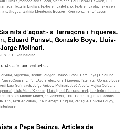
arti Olivella
,
moneda social local
,
Montblanc
,
Paul Gerard Hawken
,
REC
,
gramada
,
Texts in English
,
Textos en castellano
,
Texts en catala
,
Textes en
itats
,
Uruguai
,
Zahida Membrado Besson
|
Kommentar hinterlassen
Sis nits d’agost» a Tarragona i Figueres.
ón, Eduard Punset, Gonzalo Boye, Lluís-
 Jorge Molinari.
Juni 2019
von
bardina
à und Castellano verfügbar.
Teixidor
,
Argentina
,
Beatriz Talegón Ramos
,
Brasil
,
Catalunya | Cataluña
,
 Punset Casals
,
El Punt Avui+
,
eleccions
,
Figueres
,
fraternitat
,
Gonzalo Boye
ordi Lara Surinyach
,
Jorge Aniceto Molinari
,
José Alberto Mujica Cordano
expressió
,
Lluis Maria Xirinacs
,
Lluís-Ignasi Pastrana Icart
,
Luiz Inácio Lula da
acri
,
Nicolás Maduro Moros
,
no violencia
,
ONU
,
Paraguai
,
presentacions |
tellano
,
Texts en catala
,
The Intercept
,
Uruguai
,
Veneçuela
,
Victor Pougy
,
interlassen
evista a Pepe Beúnza. Articles de