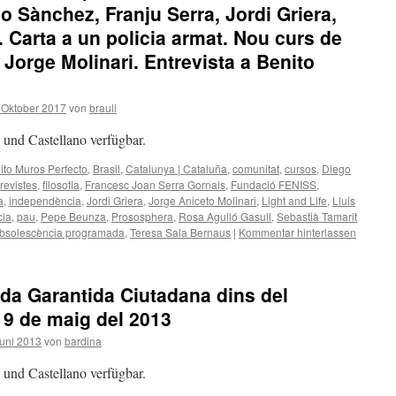
o Sànchez, Franju Serra, Jordi Griera,
s. Carta a un policia armat. Nou curs de
 Jorge Molinari. Entrevista a Benito
 Oktober 2017
von
brauli
à und Castellano verfügbar.
ito Muros Perfecto
,
Brasil
,
Catalunya | Cataluña
,
comunitat
,
cursos
,
Diego
revistes
,
filosofia
,
Francesc Joan Serra Gornals
,
Fundació FENISS
,
a
,
independència
,
Jordi Griera
,
Jorge Aniceto Molinari
,
Light and Life
,
Lluis
cia
,
pau
,
Pepe Beunza
,
Prososphera
,
Rosa Agulló Gasull
,
Sebastià Tamarit
bsolescència programada
,
Teresa Sala Bernaus
|
Kommentar hinterlassen
nda Garantida Ciutadana dins del
 9 de maig del 2013
uni 2013
von
bardina
à und Castellano verfügbar.