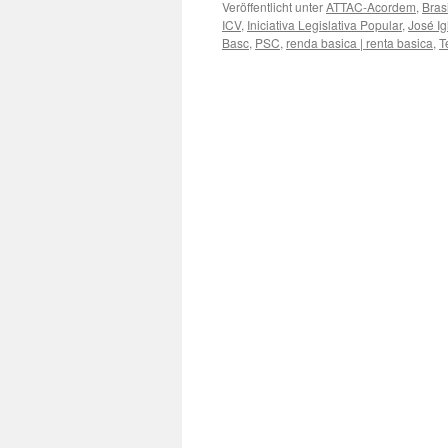
Veröffentlicht unter
ATTAC-Acordem
,
Brasi
ICV
,
Iniciativa Legislativa Popular
,
José I
Basc
,
PSC
,
renda basica | renta basica
,
T