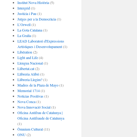
Institut Nova Història
(5)
Intergrid
(1)
Justícia i Pau
(1)
Jutges per a la Democràcia
(1)
L’Orwell
(1)
La Gota Catalana
(1)
La Gralla
(1)
LEAD Laboratori d'Expressions
Artístiques i Desenvolupament
(1)
Libération
(2)
Light and Life
(4)
Llengua Nacional
(1)
Llibertat.cat
(2)
Llibreria Alibri
(1)
Llibreria Llegim?
(1)
Madres de la Plaza de Mayo
(1)
Memorial 1714
(1)
Noticias Positivas
(1)
Nova Conca
(1)
Nova Innovació Social
(1)
Oficina Antifrau de Catalunya |
Oficina Antifraude de Catalunya
(1)
Òmnium Cultural
(11)
ONU
(2)