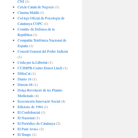
CNI
(1)
Cercle Català de Negocis
(1)
Cinema Maldà
(1)
Col·legi Oficial de Psicologia de
Catalunya COPC
(1)
Comitès de Defensa de la
República
(1)
Compañía Telefónica Nacional de
España
(1)
Consell General del Poder Judicial
(1)
Crida per la Llibertat
(1)
CUIMPB-Centre Ernest Lluch
(1)
DHisCat
(1)
Diario 16
(1)
Directe 68
(1)
Dolça Revolució de les Plantes
Medicinals
(4)
Ecoconcern-Innovació Social
(4)
Edicions de 1984
(1)
El Confidencial
(1)
El Nacional
(1)
El Periódico de Catalunya
(2)
El Punt Avui+
(3)
El Temps
(1)