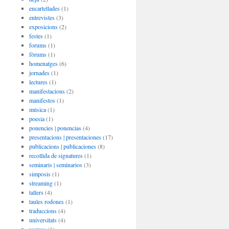
encartellades
(1)
entrevistes
(3)
exposicions
(2)
festes
(1)
forums
(1)
fòrums
(1)
homenatges
(6)
jornades
(1)
lectures
(1)
manifestacions
(2)
manifestos
(1)
música
(1)
poesia
(1)
ponencies | ponencias
(4)
presentacions | presentaciones
(17)
publicacions | publicaciones
(8)
recollida de signatures
(1)
seminaris | seminarios
(3)
simposis
(1)
streaming
(1)
tallers
(4)
taules rodones
(1)
traduccions
(4)
universitats
(4)