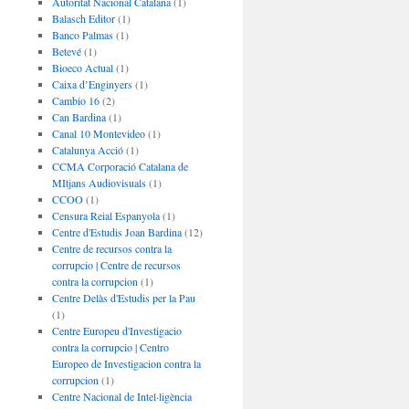
Autoritat Nacional Catalana
(1)
Balasch Editor
(1)
Banco Palmas
(1)
Betevé
(1)
Bioeco Actual
(1)
Caixa d’Enginyers
(1)
Cambio 16
(2)
Can Bardina
(1)
Canal 10 Montevideo
(1)
Catalunya Acció
(1)
CCMA Corporació Catalana de
MItjans Audiovisuals
(1)
CCOO
(1)
Censura Reial Espanyola
(1)
Centre d'Estudis Joan Bardina
(12)
Centre de recursos contra la
corrupcio | Centre de recursos
contra la corrupcion
(1)
Centre Delàs d'Estudis per la Pau
(1)
Centre Europeu d'Investigacio
contra la corrupcio | Centro
Europeo de Investigacion contra la
corrupcion
(1)
Centre Nacional de Intel·ligència