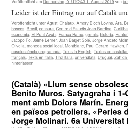
Veröffentlicht am
Donnerstag, 01UTC%3 1. August 2019
von
bra
Leider ist der Eintrag nur auf Català un
Veröffentlicht unter
Agusti Chalaux
,
Amory Bloch Lovins
,
Ara
,
B
boscos
,
Brasil
,
censura
,
Centre d'Estudis Joan Bardina
,
Curitiba
economia
,
El Punt Avui+
,
Franca Rame
,
gremis
,
historia
,
Hunter
Jacopo Fo
,
Jaime Lerner
,
Joan Baiget Solé
,
Jorge Aniceto Molin
Olivella
,
moneda social local
,
Montblanc
,
Paul Gerard Hawken
,
obsolescència programada
,
Texts in English
,
Textos en castella
français
,
Texts en italia
,
Tirol italià
,
universitats
,
Uruguai
,
Zahida
hinterlassen
(Català) «Llum sense obsoles
Benito Muros. Satyagraha i 1-O
ment amb Dolors Marín. Energ
en països petroliers. «Perles 
Jorge Molinari. 6a Universitat 