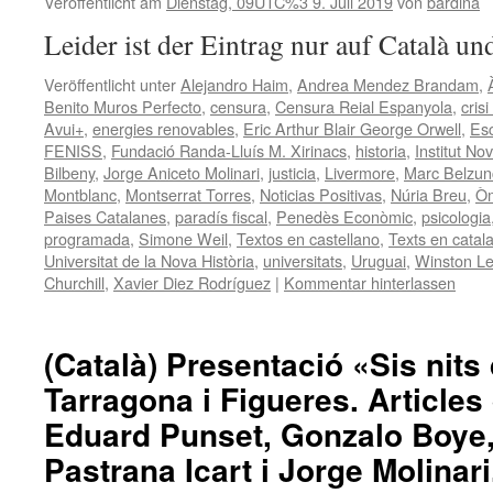
Veröffentlicht am
Dienstag, 09UTC%3 9. Juli 2019
von
bardina
Leider ist der Eintrag nur auf Català un
Veröffentlicht unter
Alejandro Haim
,
Andrea Mendez Brandam
,
Benito Muros Perfecto
,
censura
,
Censura Reial Espanyola
,
crisi
Avui+
,
energies renovables
,
Eric Arthur Blair George Orwell
,
Es
FENISS
,
Fundació Randa-Lluís M. Xirinacs
,
historia
,
Institut No
Bilbeny
,
Jorge Aniceto Molinari
,
justicia
,
Livermore
,
Marc Belzun
Montblanc
,
Montserrat Torres
,
Noticias Positivas
,
Núria Breu
,
Òm
Paises Catalanes
,
paradís fiscal
,
Penedès Econòmic
,
psicologia
programada
,
Simone Weil
,
Textos en castellano
,
Texts en catal
Universitat de la Nova Història
,
universitats
,
Uruguai
,
Winston Le
Churchill
,
Xavier Diez Rodríguez
|
Kommentar hinterlassen
(Català) Presentació «Sis nits
Tarragona i Figueres. Articles
Eduard Punset, Gonzalo Boye, 
Pastrana Icart i Jorge Molinari