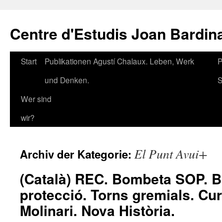
Zum
Inhalt
Centre d'Estudis Joan Bardin
springen
Start
Publikationen Agustí Chalaux. Leben, Werk
P
und Denken.
S
Wer sind
wir?
El Punt Avui+
Archiv der Kategorie:
(Català) REC. Bombeta SOP. B
protecció. Torns gremials. Cur
Molinari. Nova Història.