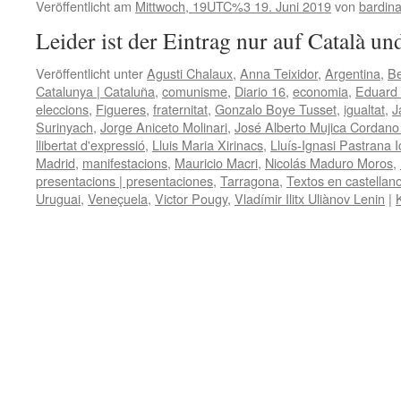
Veröffentlicht am
Mittwoch, 19UTC%3 19. Juni 2019
von
bardin
Leider ist der Eintrag nur auf Català un
Veröffentlicht unter
Agusti Chalaux
,
Anna Teixidor
,
Argentina
,
Be
Catalunya | Cataluña
,
comunisme
,
Diario 16
,
economia
,
Eduard 
eleccions
,
Figueres
,
fraternitat
,
Gonzalo Boye Tusset
,
igualtat
,
J
Surinyach
,
Jorge Aniceto Molinari
,
José Alberto Mujica Cordano
llibertat d'expressió
,
Lluis Maria Xirinacs
,
Lluís-Ignasi Pastrana I
Madrid
,
manifestacions
,
Mauricio Macri
,
Nicolás Maduro Moros
,
presentacions | presentaciones
,
Tarragona
,
Textos en castellan
Uruguai
,
Veneçuela
,
Victor Pougy
,
Vladímir Ilitx Uliànov Lenin
|