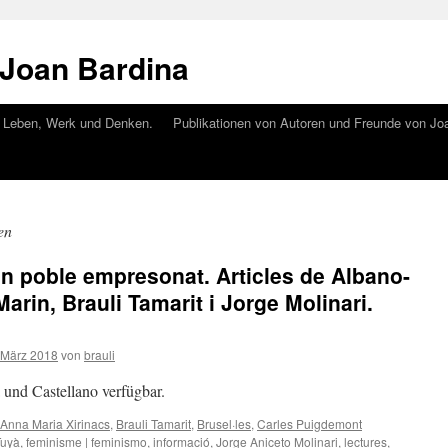
 Joan Bardina
. Leben, Werk und Denken.
Publikationen von Autoren und Freunde von Joa
en
un poble empresonat. Articles de Albano-
arin, Brauli Tamarit i Jorge Molinari.
 März 2018
von
brauli
à und Castellano verfügbar.
Anna Maria Xirinacs
,
Brauli Tamarit
,
Brusel·les
,
Carles Puigdemont
Tuyà
,
feminisme | feminismo
,
informació
,
Jorge Aniceto Molinari
,
lectures
,