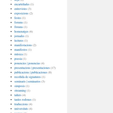
encartellades
(1)
entrevistes
(3)
exposicions
(2)
festes
(1)
forums
(1)
fòrums
(1)
homenatges
(6)
jornades
(1)
lectures
(1)
manifestacions
(2)
manifestos
(1)
música
(1)
poesia
(1)
ponencies | ponencias
(4)
presentacions | presentaciones
(17)
publicacions | publicaciones
(8)
recollida de signatures
(1)
seminaris | seminarios
(3)
simposis
(1)
streaming
(1)
tallers
(4)
taules rodones
(1)
traduccions
(4)
universitats
(4)