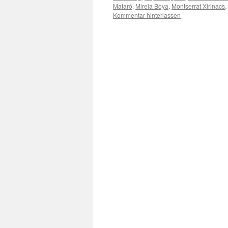
Mataró
,
Mireia Boya
,
Montserrat Xirinacs
,
Kommentar hinterlassen