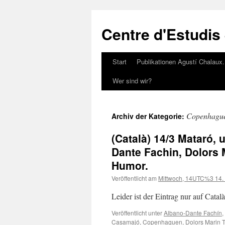
Zum
Inhalt
Centre d'Estudis
springen
Start
Publikationen Agustí Chalaux
Wer sind wir?
Copenhagu
Archiv der Kategorie:
(Català) 14/3 Mataró, 
Dante Fachin, Dolors M
Humor.
Veröffentlicht am
Mittwoch, 14UTC%3 14.
Leider ist der Eintrag nur auf Catal
Veröffentlicht unter
Albano-Dante Fachín
,
Casamajó
,
Copenhaguen
,
Dolors Marin 