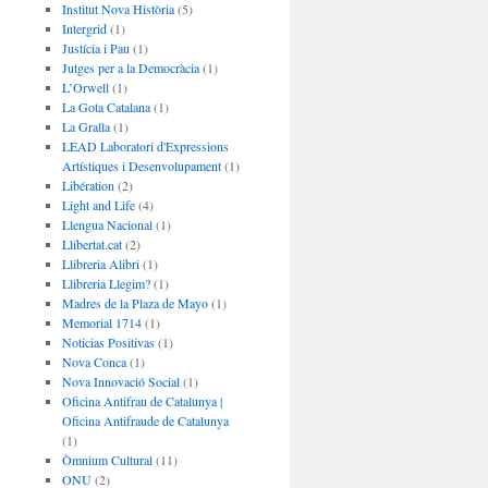
Institut Nova Història
(5)
Intergrid
(1)
Justícia i Pau
(1)
Jutges per a la Democràcia
(1)
L’Orwell
(1)
La Gota Catalana
(1)
La Gralla
(1)
LEAD Laboratori d'Expressions
Artístiques i Desenvolupament
(1)
Libération
(2)
Light and Life
(4)
Llengua Nacional
(1)
Llibertat.cat
(2)
Llibreria Alibri
(1)
Llibreria Llegim?
(1)
Madres de la Plaza de Mayo
(1)
Memorial 1714
(1)
Noticias Positivas
(1)
Nova Conca
(1)
Nova Innovació Social
(1)
Oficina Antifrau de Catalunya |
Oficina Antifraude de Catalunya
(1)
Òmnium Cultural
(11)
ONU
(2)