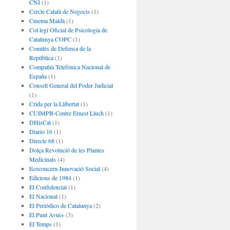
CNI
(1)
Cercle Català de Negocis
(1)
Cinema Maldà
(1)
Col·legi Oficial de Psicologia de
Catalunya COPC
(1)
Comitès de Defensa de la
República
(1)
Compañía Telefónica Nacional de
España
(1)
Consell General del Poder Judicial
(1)
Crida per la Llibertat
(1)
CUIMPB-Centre Ernest Lluch
(1)
DHisCat
(1)
Diario 16
(1)
Directe 68
(1)
Dolça Revolució de les Plantes
Medicinals
(4)
Ecoconcern-Innovació Social
(4)
Edicions de 1984
(1)
El Confidencial
(1)
El Nacional
(1)
El Periódico de Catalunya
(2)
El Punt Avui+
(3)
El Temps
(1)