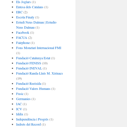
Els Joglars
(1)
Entesa dels Catalans
(1)
ERC
(2)
Escola Finaly
(1)
Estudi Neus Dalmau | Estudio
Neus Dalmau
(1)
Facebook
(1)
FACUA
(2)
Fairphone
(1)
Fons Monetari Internacional FMI
(1)
Fundació Catalunya Estat
(1)
Fundació FENISS
(10)
Fundació INEVAL
(1)
Fundació Randa-Lluís M. Xirinacs
(19)
Fundació Reeixida
(1)
Fundació Valors Humans
(1)
Fusic
(1)
Germanies
(1)
IAC
(1)
ICV
(1)
Iddix
(1)
Independència i Progrés
(1)
Indrets del Record
(1)