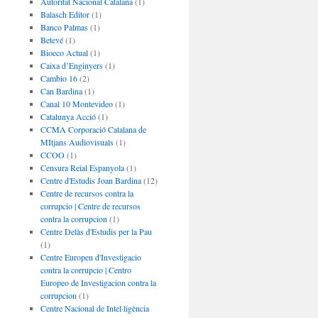
Autoritat Nacional Catalana
(1)
Balasch Editor
(1)
Banco Palmas
(1)
Betevé
(1)
Bioeco Actual
(1)
Caixa d’Enginyers
(1)
Cambio 16
(2)
Can Bardina
(1)
Canal 10 Montevideo
(1)
Catalunya Acció
(1)
CCMA Corporació Catalana de
MItjans Audiovisuals
(1)
CCOO
(1)
Censura Reial Espanyola
(1)
Centre d'Estudis Joan Bardina
(12)
Centre de recursos contra la
corrupcio | Centre de recursos
contra la corrupcion
(1)
Centre Delàs d'Estudis per la Pau
(1)
Centre Europeu d'Investigacio
contra la corrupcio | Centro
Europeo de Investigacion contra la
corrupcion
(1)
Centre Nacional de Intel·ligència