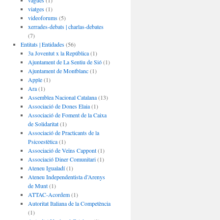
vagues
(1)
viatges
(1)
videoforums
(5)
xerrades-debats | charlas-debates
(7)
Entitats | Entidades
(56)
3a Joventut x la República
(1)
Ajuntament de La Sentiu de Sió
(1)
Ajuntament de Montblanc
(1)
Apple
(1)
Ara
(1)
Assemblea Nacional Catalana
(13)
Associació de Dones Elaia
(1)
Associació de Foment de la Caixa
de Solidaritat
(1)
Associació de Practicants de la
Psicoestètica
(1)
Associació de Veïns Cappont
(1)
Associació Diner Comunitari
(1)
Ateneu Igualadí
(1)
Ateneu Independentista d’Arenys
de Munt
(1)
ATTAC-Acordem
(1)
Autoritat Italiana de la Competència
(1)