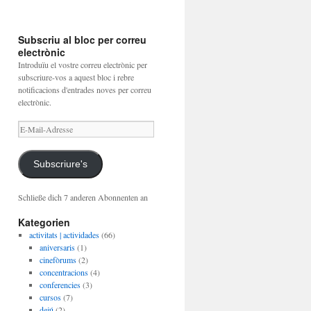
Subscriu al bloc per correu
electrònic
Introduïu el vostre correu electrònic per
subscriure-vos a aquest bloc i rebre
notificacions d'entrades noves per correu
electrònic.
E-
Mail-
Adresse
Subscriure's
Schließe dich 7 anderen Abonnenten an
Kategorien
activitats | actividades
(66)
aniversaris
(1)
cinefòrums
(2)
concentracions
(4)
conferencies
(3)
cursos
(7)
dejú
(2)