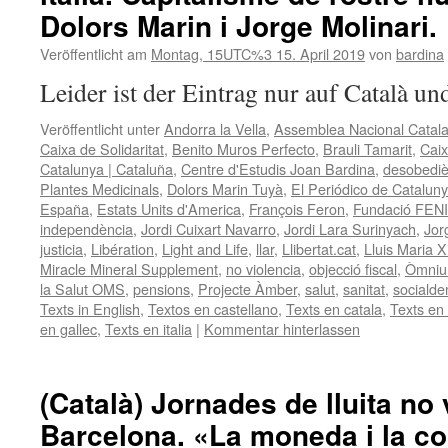
Dolors Marin i Jorge Molinari.
Veröffentlicht am
Montag, 15UTC%3 15. April 2019
von
bardina
Leider ist der Eintrag nur auf Català un
Veröffentlicht unter
Andorra la Vella
,
Assemblea Nacional Catal
Caixa de Solidaritat
,
Benito Muros Perfecto
,
Brauli Tamarit
,
Caix
Catalunya | Cataluña
,
Centre d'Estudis Joan Bardina
,
desobedièn
Plantes Medicinals
,
Dolors Marin Tuyà
,
El Periódico de Catalun
España
,
Estats Units d'America
,
François Feron
,
Fundació FEN
independència
,
Jordi Cuixart Navarro
,
Jordi Lara Surinyach
,
Jor
justicia
,
Libération
,
Light and Life
,
llar
,
Llibertat.cat
,
Lluis Maria X
Miracle Mineral Supplement
,
no violencia
,
objecció fiscal
,
Òmnium
la Salut OMS
,
pensions
,
Projecte Àmber
,
salut
,
sanitat
,
socialde
Texts in English
,
Textos en castellano
,
Texts en catala
,
Texts en
en gallec
,
Texts en italia
|
Kommentar hinterlassen
(Català) Jornades de lluita no v
Barcelona. «La moneda i la co