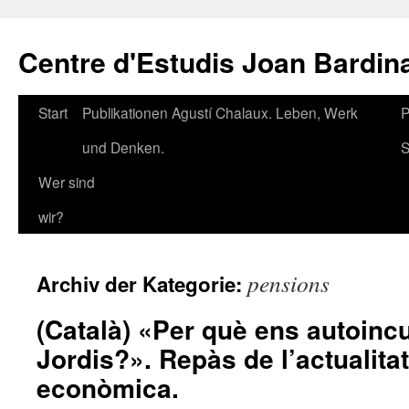
Zum
Inhalt
Centre d'Estudis Joan Bardin
springen
Start
Publikationen Agustí Chalaux. Leben, Werk
P
und Denken.
S
Wer sind
wir?
pensions
Archiv der Kategorie:
(Català) «Per què ens autoin
Jordis?». Repàs de l’actualitat 
econòmica.