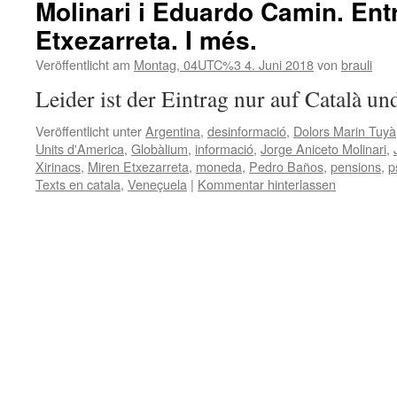
Molinari i Eduardo Camin. Ent
Etxezarreta. I més.
Veröffentlicht am
Montag, 04UTC%3 4. Juni 2018
von
brauli
Leider ist der Eintrag nur auf Català un
Veröffentlicht unter
Argentina
,
desinformació
,
Dolors Marin Tuyà
Units d'America
,
Globàlium
,
informació
,
Jorge Aniceto Molinari
,
Xirinacs
,
Miren Etxezarreta
,
moneda
,
Pedro Baños
,
pensions
,
p
Texts en catala
,
Veneçuela
|
Kommentar hinterlassen