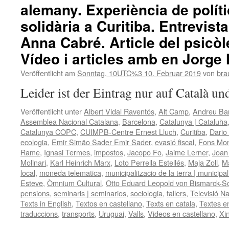
alemany. Experiència de polític
solidària a Curitiba. Entrevist
Anna Cabré. Article del psicòl
Vídeo i articles amb en Jorge 
Veröffentlicht am
Sonntag, 10UTC%3 10. Februar 2019
von
brau
Leider ist der Eintrag nur auf Català un
Veröffentlicht unter
Albert Vidal Raventós
,
Alt Camp
,
Andreu Bar
Assemblea Nacional Catalana
,
Barcelona
,
Catalunya | Cataluña
Catalunya COPC
,
CUIMPB-Centre Ernest Lluch
,
Curitiba
,
Dario
ecologia
,
Emir Simão Sader Emir Sader
,
evasió fiscal
,
Fons Mon
Rame
,
Ignasi Termes
,
impostos
,
Jacopo Fo
,
Jaime Lerner
,
Joan
Molinari
,
Karl Heinrich Marx
,
Loto Perrella Estellés
,
Maja Zoll
,
Ma
local
,
moneda telematica
,
municipalitzacio de la terra | municipal
Esteve
,
Òmnium Cultural
,
Otto Eduard Leopold von Bismarck-
pensions
,
seminaris | seminarios
,
sociologia
,
tallers
,
Televisió N
Texts in English
,
Textos en castellano
,
Texts en catala
,
Textes en
traduccions
,
transports
,
Uruguai
,
Valls
,
Videos en castellano
,
Xi