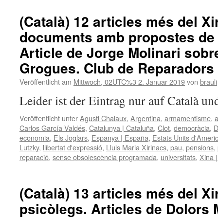
(Català) 12 articles més del Xir
documents amb propostes de l
Article de Jorge Molinari sobr
Grogues. Club de Reparadors d
Veröffentlicht am
Mittwoch, 02UTC%3 2. Januar 2019
von
brauli
Leider ist der Eintrag nur auf Català un
Veröffentlicht unter
Agusti Chalaux
,
Argentina
,
armamentisme
,
a
Carlos García Valdés
,
Catalunya | Cataluña
,
Clot
,
democràcia
,
D
economia
,
Els Joglars
,
Espanya | España
,
Estats Units d'Ameri
Lutzky
,
llibertat d'expressió
,
Lluis Maria Xirinacs
,
pau
,
pensions
,
reparació
,
sense obsolescència programada
,
universitats
,
Xina 
(Català) 13 articles més del Xi
psicòlegs. Articles de Dolors 