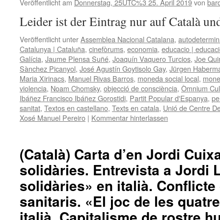
Veröffentlicht am
Donnerstag, 25UTC%3 25. April 2019
von
bar
Leider ist der Eintrag nur auf Català un
Veröffentlicht unter
Assemblea Nacional Catalana
,
autodetermin
Catalunya | Cataluña
,
cinefòrums
,
economia
,
educacio | educac
Galícia
,
Jaume Plensa Suñé
,
Joaquín Vaquero Turcios
,
Joe Qui
Sànchez Picanyol
,
José Agustín Goytisolo Gay
,
Jürgen Haberm
Maria Xirinacs
,
Manuel Rivas Barros
,
moneda social local
,
mone
violencia
,
Noam Chomsky
,
objecció de consciència
,
Òmnium Cult
Ibáñez Francisco Ibáñez Gorostidi
,
Partit Popular d'Espanya
,
pe
sanitat
,
Textos en castellano
,
Texts en catala
,
Unió de Centre D
Xosé Manuel Pereiro
|
Kommentar hinterlassen
(Català) Carta d’en Jordi Cuixa
solidàries. Entrevista a Jordi
solidàries» en italià. Conflict
sanitaris. «El joc de les quatr
italià. Capitalisme de rostre h