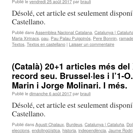
Publié le
vendredi 25 août 2017
par
brauli
Désolé, cet article est seulement disponi
Castellano.
Publié dans
Assemblea Nacional Catalana
,
Catalunya | Cataluñ
Maria Xirinacs
,
pau
,
Pau Palau Puigpinós
,
Pere Bonnin
,
ramade
Textos
,
Textos en castellano
|
Laisser un commentaire
(Català) 20+1 articles més del 
record seu. Brussel·les i l’1-O
Marin i Jorge Molinari. I més.
Publié le
dimanche 6 août 2017
par
brauli
Désolé, cet article est seulement disponi
Castellano.
Publié dans
Agusti Chalaux
,
Burdeus
,
Catalunya | Cataluña
,
Dol
eleccions
,
endolingüística
,
historia
,
independència
,
Jaume Rodri