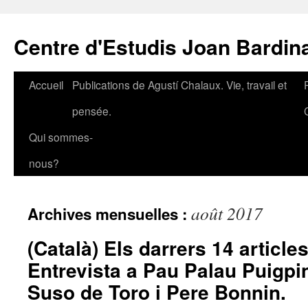
Aller
au
Centre d'Estudis Joan Bardin
contenu
Accueil
Publications de Agustí Chalaux. Vie, travail et
pensée.
Qui sommes-
nous?
août 2017
Archives mensuelles :
(Català) Els darrers 14 articles
Entrevista a Pau Palau Puigpin
Suso de Toro i Pere Bonnin.