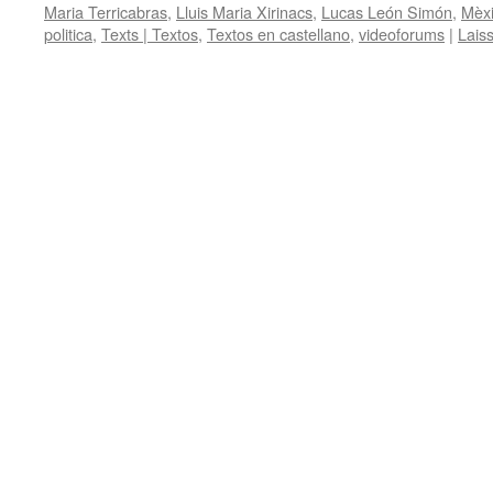
Maria Terricabras
,
Lluis Maria Xirinacs
,
Lucas León Simón
,
Mèx
politica
,
Texts | Textos
,
Textos en castellano
,
videoforums
|
Lais