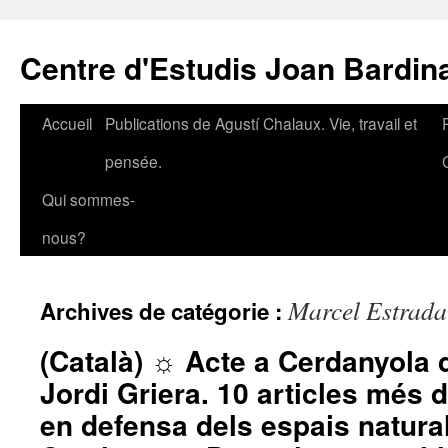
Aller
au
Centre d'Estudis Joan Bardin
contenu
Accueil
Publications de Agustí Chalaux. Vie, travail et
pensée.
Qui sommes-
nous?
Marcel Estrada
Archives de catégorie :
(Català) ☼ Acte a Cerdanyola 
Jordi Griera. 10 articles més de
en defensa dels espais naturals