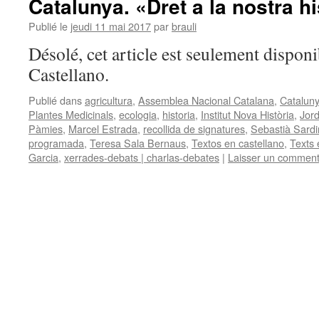
Catalunya. «Dret a la nostra hi
Publié le
jeudi 11 mai 2017
par
brauli
Désolé, cet article est seulement disponi
Castellano.
Publié dans
agricultura
,
Assemblea Nacional Catalana
,
Cataluny
Plantes Medicinals
,
ecologia
,
historia
,
Institut Nova Història
,
Jord
Pàmies
,
Marcel Estrada
,
recollida de signatures
,
Sebastià Sardi
programada
,
Teresa Sala Bernaus
,
Textos en castellano
,
Texts 
Garcia
,
xerrades-debats | charlas-debates
|
Laisser un comment