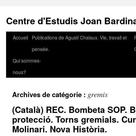
Aller
au
Centre d'Estudis Joan Bardin
contenu
Accueil
Publications de Agustí Chalaux. Vie, travail et
pensée.
Qui sommes-
nous?
gremis
Archives de catégorie :
(Català) REC. Bombeta SOP. B
protecció. Torns gremials. Cur
Molinari. Nova Història.