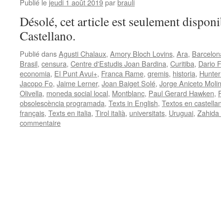
Publié le
jeudi 1 août 2019
par
brauli
Désolé, cet article est seulement disponi
Castellano.
Publié dans
Agusti Chalaux
,
Amory Bloch Lovins
,
Ara
,
Barcelon
Brasil
,
censura
,
Centre d'Estudis Joan Bardina
,
Curitiba
,
Dario 
economia
,
El Punt Avui+
,
Franca Rame
,
gremis
,
historia
,
Hunter
Jacopo Fo
,
Jaime Lerner
,
Joan Baiget Solé
,
Jorge Aniceto Molin
Olivella
,
moneda social local
,
Montblanc
,
Paul Gerard Hawken
,
obsolescència programada
,
Texts in English
,
Textos en castella
français
,
Texts en italia
,
Tirol italià
,
universitats
,
Uruguai
,
Zahida
commentaire