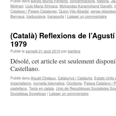
Publié dans
Benito Muros Perfecto
,
concentracions
,
historia
,
Ja
Molinari
,
Lluis Maria Xirinacs
,
Mohandas Karamchand Gandhi
,
n
Catalans | Paises Catalanes
,
Quico Vila-Abadal
,
sense obsoles
Bernaus
,
traduccions
,
transports
|
Laisser un commentaire
(Català) Reflexions de l’Agustí
1979
Publié le
samedi 21 août 2010
par
bardina
Désolé, cet article est seulement disponi
Castellano.
Publié dans
Agusti Chalaux
,
Catalunya | Cataluña
,
Estats Units
imperialismo
,
moneda telematica
,
Occitania
,
Paisos Catalans | 
castellano
,
Texts en catala
,
Unio de Republiques Socialistes Sov
Socialistas Sovieticas
|
Laisser un commentaire