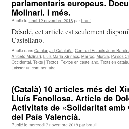
parlamentaris europeus. Doc
Molinari. I més.
Publié le
lundi 12 novembre 2018
par
brauli
Désolé, cet article est seulement disponi
Castellano.
Publié dans
Catalunya | Cataluña
,
Centre d'Estudis Joan Bardin
Aniceto Molinari
,
Lluis Maria Xirinacs
,
Marroc
,
Múrcia
,
Paisos Ca
Occidental
,
Texts | Textos
,
Textos en castellano
,
Texts en catala
Laisser un commentaire
(Català) 10 articles més del Xir
Lluís Fenollosa. Article de Do
Activitats de «Solidaritat amb
del País Valencià.
Publié le
mercredi 7 novembre 2018
par
brauli