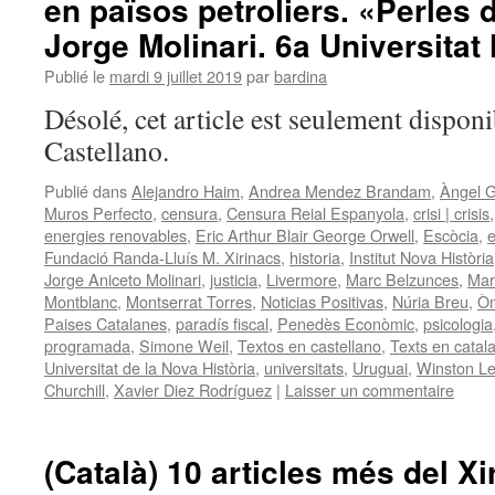
en països petroliers. «Perles 
Jorge Molinari. 6a Universitat 
Publié le
mardi 9 juillet 2019
par
bardina
Désolé, cet article est seulement disponi
Castellano.
Publié dans
Alejandro Haim
,
Andrea Mendez Brandam
,
Àngel 
Muros Perfecto
,
censura
,
Censura Reial Espanyola
,
crisi | crisis
energies renovables
,
Eric Arthur Blair George Orwell
,
Escòcia
,
e
Fundació Randa-Lluís M. Xirinacs
,
historia
,
Institut Nova Història
Jorge Aniceto Molinari
,
justicia
,
Livermore
,
Marc Belzunces
,
Mar
Montblanc
,
Montserrat Torres
,
Noticias Positivas
,
Núria Breu
,
Òm
Paises Catalanes
,
paradís fiscal
,
Penedès Econòmic
,
psicologia
programada
,
Simone Weil
,
Textos en castellano
,
Texts en catal
Universitat de la Nova Història
,
universitats
,
Uruguai
,
Winston Le
Churchill
,
Xavier Diez Rodríguez
|
Laisser un commentaire
(Català) 10 articles més del Xir