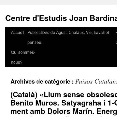
Aller
au
Centre d'Estudis Joan Bardin
contenu
Accueil
Publications de Agustí Chalaux. Vie, travail et
pensée.
Qui sommes-
nous?
Paisos Catalans
Archives de catégorie :
(Català) «Llum sense obsoles
Benito Muros. Satyagraha i 1-O
ment amb Dolors Marín. Energ