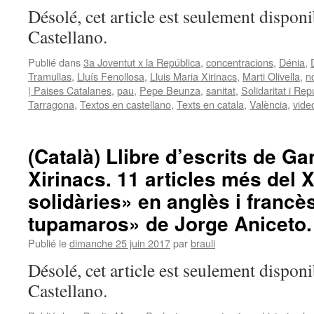
Désolé, cet article est seulement disponi
Castellano.
Publié dans
3a Joventut x la República
,
concentracions
,
Dénia
,
Tramullas
,
Lluís Fenollosa
,
Lluis Maria Xirinacs
,
Marti Olivella
,
n
| Paises Catalanes
,
pau
,
Pepe Beunza
,
sanitat
,
Solidaritat i Re
Tarragona
,
Textos en castellano
,
Texts en catala
,
València
,
vide
(Català) Llibre d’escrits de Ga
Xirinacs. 11 articles més del 
solidàries» en anglès i francè
tupamaros» de Jorge Aniceto.
Publié le
dimanche 25 juin 2017
par
brauli
Désolé, cet article est seulement disponi
Castellano.