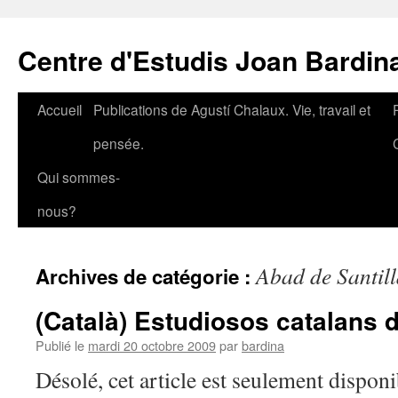
Aller
au
Centre d'Estudis Joan Bardin
contenu
Accueil
Publications de Agustí Chalaux. Vie, travail et
pensée.
Qui sommes-
nous?
Abad de Santil
Archives de catégorie :
(Català) Estudiosos catalans 
Publié le
mardi 20 octobre 2009
par
bardina
Désolé, cet article est seulement disponi