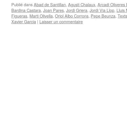
Publié dans
Abad de Santillan
,
Agusti Chalaux
,
Arcadi Oliveres
Bardina Castara
,
Joan Pares
,
Jordi Griera
,
Jordi Via Llop
,
Lluis
Figueras
,
Marti Olivella
,
Oriol Albo Corrons
,
Pepe Beunza
,
Texts
Xavier Garcia
|
Laisser un commentaire