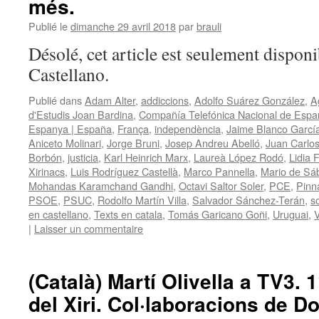
més.
Publié le
dimanche 29 avril 2018
par
brauli
Désolé, cet article est seulement disponi
Castellano.
Publié dans
Adam Alter
,
addiccions
,
Adolfo Suárez González
,
A
d'Estudis Joan Bardina
,
Compañía Telefónica Nacional de Espa
Espanya | España
,
França
,
independència
,
Jaime Blanco Garcí
Aniceto Molinari
,
Jorge Bruni
,
Josep Andreu Abelló
,
Juan Carlo
Borbón
,
justicia
,
Karl Heinrich Marx
,
Laureà López Rodó
,
Lidia 
Xirinacs
,
Luis Rodríguez Castellà
,
Marco Pannella
,
Mario de Sá
Mohandas Karamchand Gandhi
,
Octavi Saltor Soler
,
PCE
,
Pinna
PSOE
,
PSUC
,
Rodolfo Martín Villa
,
Salvador Sánchez-Terán
,
s
en castellano
,
Texts en catala
,
Tomás Garicano Goñi
,
Uruguai
,
V
|
Laisser un commentaire
(Català) Martí Olivella a TV3. 
del Xiri. Col·laboracions de Do