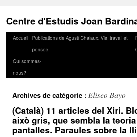
Aller
au
Centre d'Estudis Joan Bardin
contenu
Accueil
Publications de Agustí Chalaux. Vie, travail et
pensée.
Qui sommes-
nous?
Eliseo Bayo
Archives de catégorie :
(Català) 11 articles del Xiri. 
això gris, que sembla la teoria
pantalles. Paraules sobre la ll