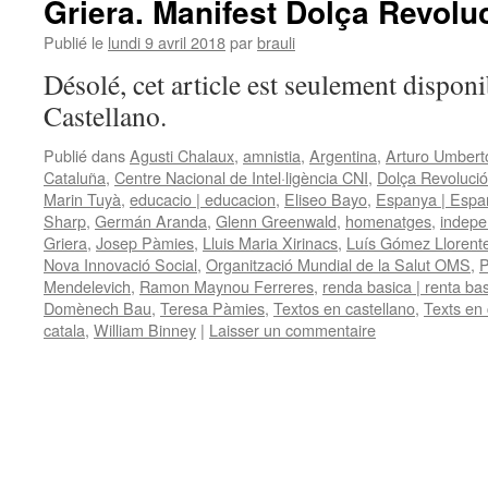
Griera. Manifest Dolça Revoluc
Publié le
lundi 9 avril 2018
par
brauli
Désolé, cet article est seulement disponi
Castellano.
Publié dans
Agusti Chalaux
,
amnistia
,
Argentina
,
Arturo Umberto 
Cataluña
,
Centre Nacional de Intel·ligència CNI
,
Dolça Revolució
Marin Tuyà
,
educacio | educacion
,
Eliseo Bayo
,
Espanya | Espa
Sharp
,
Germán Aranda
,
Glenn Greenwald
,
homenatges
,
indepe
Griera
,
Josep Pàmies
,
Lluis Maria Xirinacs
,
Luís Gómez Llorent
Nova Innovació Social
,
Organització Mundial de la Salut OMS
,
P
Mendelevich
,
Ramon Maynou Ferreres
,
renda basica | renta ba
Domènech Bau
,
Teresa Pàmies
,
Textos en castellano
,
Texts en 
catala
,
William Binney
|
Laisser un commentaire