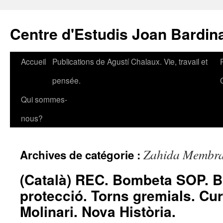
Aller
au
Centre d'Estudis Joan Bardin
contenu
Accueil
Publications de Agustí Chalaux. Vie, travail et
pensée.
Qui sommes-
nous?
Zahida Membra
Archives de catégorie :
(Català) REC. Bombeta SOP. B
protecció. Torns gremials. Cur
Molinari. Nova Història.