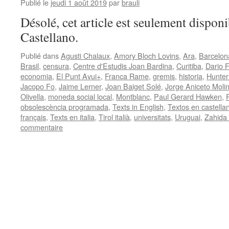
Publié le
jeudi 1 août 2019
par
brauli
Désolé, cet article est seulement disponi
Castellano.
Publié dans
Agusti Chalaux
,
Amory Bloch Lovins
,
Ara
,
Barcelon
Brasil
,
censura
,
Centre d'Estudis Joan Bardina
,
Curitiba
,
Dario 
economia
,
El Punt Avui+
,
Franca Rame
,
gremis
,
historia
,
Hunter
Jacopo Fo
,
Jaime Lerner
,
Joan Baiget Solé
,
Jorge Aniceto Molin
Olivella
,
moneda social local
,
Montblanc
,
Paul Gerard Hawken
,
obsolescència programada
,
Texts in English
,
Textos en castella
français
,
Texts en italia
,
Tirol italià
,
universitats
,
Uruguai
,
Zahida
commentaire