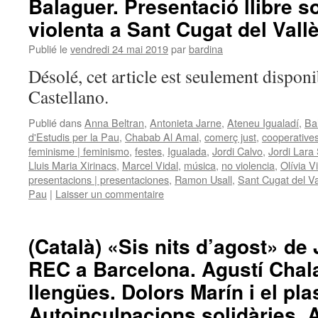
Balaguer. Presentació llibre 
violenta a Sant Cugat del Vallè
Publié le
vendredi 24 mai 2019
par
bardina
Désolé, cet article est seulement disponi
Castellano.
Publié dans
Anna Beltran
,
Antonieta Jarne
,
Ateneu Igualadí
,
Ba
d'Estudis per la Pau
,
Chabab Al Amal
,
comerç just
,
cooperative
feminisme | feminismo
,
festes
,
Igualada
,
Jordi Calvo
,
Jordi Lara
Lluis Maria Xirinacs
,
Marcel Vidal
,
música
,
no violencia
,
Olívia V
presentacions | presentaciones
,
Ramon Usall
,
Sant Cugat del Va
Pau
|
Laisser un commentaire
(Català) «Sis nits d’agost» de 
REC a Barcelona. Agustí Chala
llengües. Dolors Marín i el pl
Autoinculpacions solidàries. 