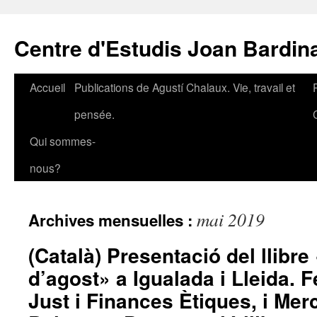
Aller
au
Centre d'Estudis Joan Bardin
contenu
Accueil
Publications de Agustí Chalaux. Vie, travail et
pensée.
Qui sommes-
nous?
mai 2019
Archives mensuelles :
(Català) Presentació del llibre 
d’agost» a Igualada i Lleida. 
Just i Finances Ètiques, i Merc