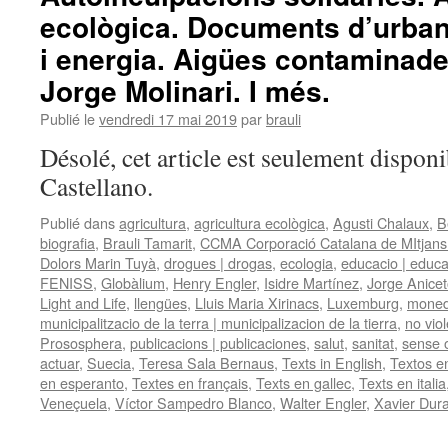
ecològica. Documents d’urban
i energia. Aigües contaminade
Jorge Molinari. I més.
Publié le
vendredi 17 mai 2019
par
brauli
Désolé, cet article est seulement disponi
Castellano.
Publié dans
agricultura
,
agricultura ecològica
,
Agusti Chalaux
,
B
biografia
,
Brauli Tamarit
,
CCMA Corporació Catalana de MItjans
Dolors Marin Tuyà
,
drogues | drogas
,
ecologia
,
educacio | educ
FENISS
,
Globàlium
,
Henry Engler
,
Isidre Martínez
,
Jorge Anicet
Light and Life
,
llengües
,
Lluis Maria Xirinacs
,
Luxemburg
,
moneda
municipalitzacio de la terra | municipalizacion de la tierra
,
no vio
Prososphera
,
publicacions | publicaciones
,
salut
,
sanitat
,
sense 
actuar
,
Suecia
,
Teresa Sala Bernaus
,
Texts in English
,
Textos e
en esperanto
,
Textes en français
,
Texts en gallec
,
Texts en italia
Veneçuela
,
Víctor Sampedro Blanco
,
Walter Engler
,
Xavier Dur