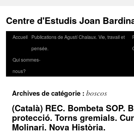
Aller
au
Centre d'Estudis Joan Bardin
contenu
Accueil
Publications de Agustí Chalaux. Vie, travail et
pensée.
Qui sommes-
nous?
boscos
Archives de catégorie :
(Català) REC. Bombeta SOP. B
protecció. Torns gremials. Cur
Molinari. Nova Història.