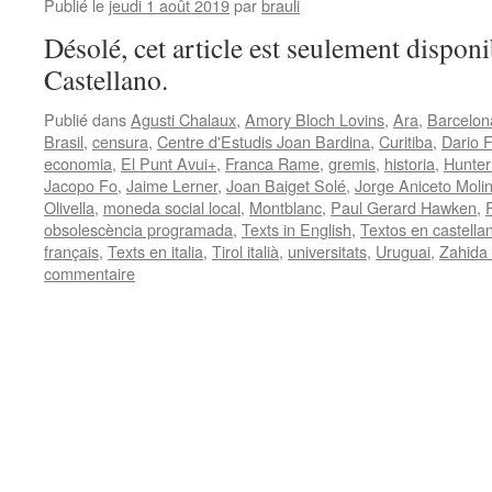
Publié le
jeudi 1 août 2019
par
brauli
Désolé, cet article est seulement disponi
Castellano.
Publié dans
Agusti Chalaux
,
Amory Bloch Lovins
,
Ara
,
Barcelon
Brasil
,
censura
,
Centre d'Estudis Joan Bardina
,
Curitiba
,
Dario 
economia
,
El Punt Avui+
,
Franca Rame
,
gremis
,
historia
,
Hunter
Jacopo Fo
,
Jaime Lerner
,
Joan Baiget Solé
,
Jorge Aniceto Molin
Olivella
,
moneda social local
,
Montblanc
,
Paul Gerard Hawken
,
obsolescència programada
,
Texts in English
,
Textos en castella
français
,
Texts en italia
,
Tirol italià
,
universitats
,
Uruguai
,
Zahida
commentaire