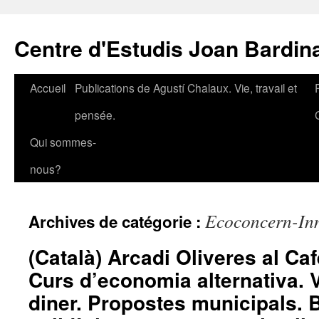
Aller
au
Centre d'Estudis Joan Bardin
contenu
Accueil
Publications de Agustí Chalaux. Vie, travail et
pensée.
Qui sommes-
nous?
Ecoconcern-Inn
Archives de catégorie :
(Català) Arcadi Oliveres al Caf
Curs d’economia alternativa. 
diner. Propostes municipals.