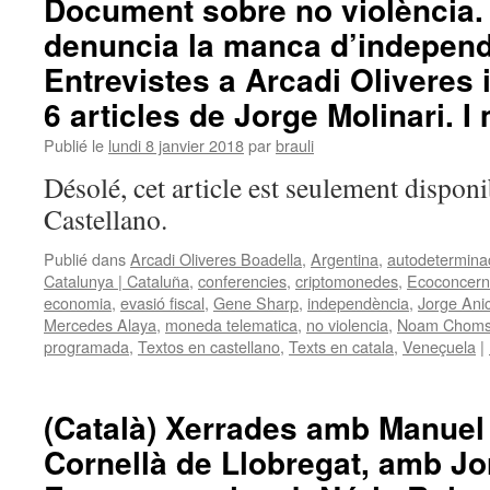
Document sobre no violència. 
denuncia la manca d’independè
Entrevistes a Arcadi Olivere
6 articles de Jorge Molinari. I
Publié le
lundi 8 janvier 2018
par
brauli
Désolé, cet article est seulement disponi
Castellano.
Publié dans
Arcadi Oliveres Boadella
,
Argentina
,
autodetermina
Catalunya | Cataluña
,
conferencies
,
criptomonedes
,
Ecoconcern-
economia
,
evasió fiscal
,
Gene Sharp
,
independència
,
Jorge Anic
Mercedes Alaya
,
moneda telematica
,
no violencia
,
Noam Choms
programada
,
Textos en castellano
,
Texts en catala
,
Veneçuela
|
(Català) Xerrades amb Manuel
Cornellà de Llobregat, amb Jor