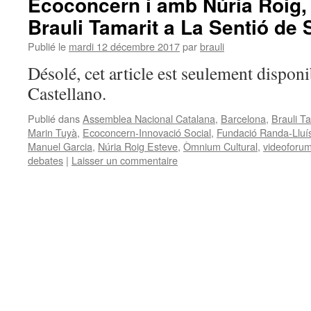
Ecoconcern i amb Núria Roig, 
Brauli Tamarit a La Sentió de 
Publié le
mardi 12 décembre 2017
par
brauli
Désolé, cet article est seulement disponi
Castellano.
Publié dans
Assemblea Nacional Catalana
,
Barcelona
,
Brauli T
Marin Tuyà
,
Ecoconcern-Innovació Social
,
Fundació Randa-Lluís
Manuel Garcia
,
Núria Roig Esteve
,
Òmnium Cultural
,
videoforu
debates
|
Laisser un commentaire