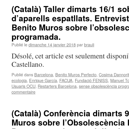
(Català) Taller dimarts 16/1 s
d’aparells espatllats. Entrevis
Benito Muros sobre l’obsoles
programada.
Publié le
dimanche 14 janvier 2018
par
brauli
Désolé, cet article est seulement disponi
Castellano.
Publié dans
Barcelona
,
Benito Muros Perfecto
,
Cosima Dannorit
ecologia
,
Enrique García
,
FACUA
,
Fundació FENISS
,
Manuel To
Usuaris OCU
,
Restarters Barcelona
,
sense obsolescència prog
commentaire
(Català) Conferència dimarts 9
Muros sobre l’Obsolescència