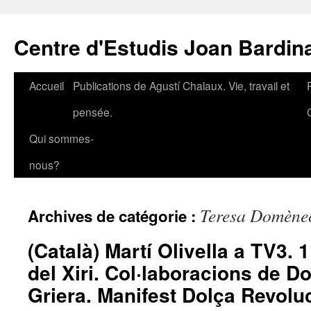
Aller
au
Centre d'Estudis Joan Bardin
contenu
Accueil
Publications de Agustí Chalaux. Vie, travail et
pensée.
Qui sommes-
nous?
Teresa Domène
Archives de catégorie :
(Català) Martí Olivella a TV3. 
del Xiri. Col·laboracions de Do
Griera. Manifest Dolça Revoluc