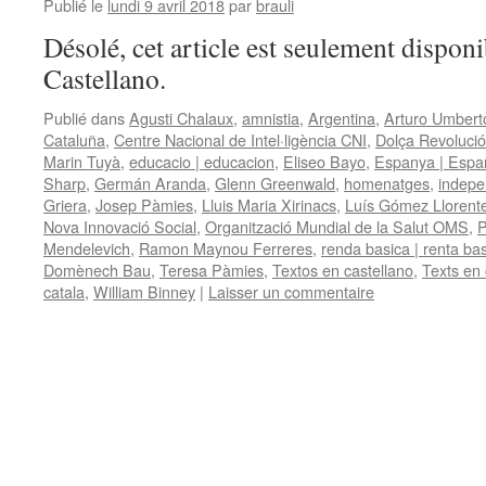
Publié le
lundi 9 avril 2018
par
brauli
Désolé, cet article est seulement disponi
Castellano.
Publié dans
Agusti Chalaux
,
amnistia
,
Argentina
,
Arturo Umberto 
Cataluña
,
Centre Nacional de Intel·ligència CNI
,
Dolça Revolució
Marin Tuyà
,
educacio | educacion
,
Eliseo Bayo
,
Espanya | Espa
Sharp
,
Germán Aranda
,
Glenn Greenwald
,
homenatges
,
indepe
Griera
,
Josep Pàmies
,
Lluis Maria Xirinacs
,
Luís Gómez Llorent
Nova Innovació Social
,
Organització Mundial de la Salut OMS
,
P
Mendelevich
,
Ramon Maynou Ferreres
,
renda basica | renta ba
Domènech Bau
,
Teresa Pàmies
,
Textos en castellano
,
Texts en 
catala
,
William Binney
|
Laisser un commentaire