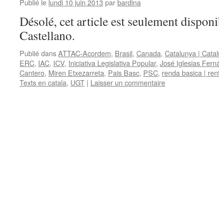
Publié le
lundi 10 juin 2013
par
bardina
Désolé, cet article est seulement disponi
Castellano.
Publié dans
ATTAC-Acordem
,
Brasil
,
Canada
,
Catalunya | Cata
ERC
,
IAC
,
ICV
,
Iniciativa Legislativa Popular
,
José Iglesias Fer
Cantero
,
Miren Etxezarreta
,
Pais Basc
,
PSC
,
renda basica | ren
Texts en catala
,
UGT
|
Laisser un commentaire