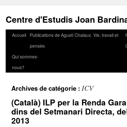
Aller
au
Centre d'Estudis Joan Bardin
contenu
Accueil
Publications de Agustí Chalaux. Vie, travail et
pensée.
Qui sommes-
nous?
ICV
Archives de catégorie :
(Català) ILP per la Renda Gar
dins del Setmanari Directa, de
2013