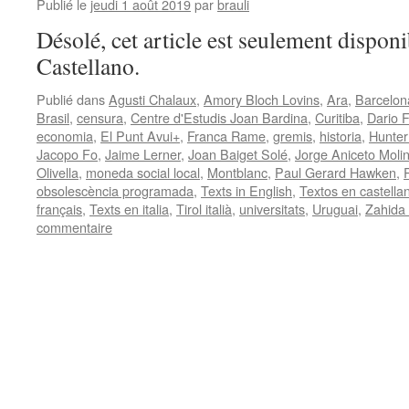
Publié le
jeudi 1 août 2019
par
brauli
Désolé, cet article est seulement disponi
Castellano.
Publié dans
Agusti Chalaux
,
Amory Bloch Lovins
,
Ara
,
Barcelon
Brasil
,
censura
,
Centre d'Estudis Joan Bardina
,
Curitiba
,
Dario 
economia
,
El Punt Avui+
,
Franca Rame
,
gremis
,
historia
,
Hunter
Jacopo Fo
,
Jaime Lerner
,
Joan Baiget Solé
,
Jorge Aniceto Molin
Olivella
,
moneda social local
,
Montblanc
,
Paul Gerard Hawken
,
obsolescència programada
,
Texts in English
,
Textos en castella
français
,
Texts en italia
,
Tirol italià
,
universitats
,
Uruguai
,
Zahida
commentaire