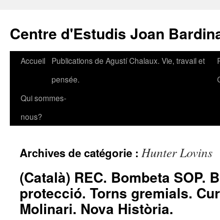
Aller
au
Centre d'Estudis Joan Bardin
contenu
Accueil
Publications de Agustí Chalaux. Vie, travail et
pensée.
Qui sommes-
nous?
Hunter Lovins
Archives de catégorie :
(Català) REC. Bombeta SOP. B
protecció. Torns gremials. Cur
Molinari. Nova Història.