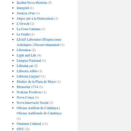
Institut Nova Història
(5)
Intergrid
(1)
Justícia i Pau
(1)
Jutges per a la Democràcia
(1)
L’Orwell
(1)
La Gota Catalana
(1)
La Gralla
(1)
LEAD Laboratori d'Expressions
Artístiques i Desenvolupament
(1)
Libération
(2)
Light and Life
(4)
Llengua Nacional
(1)
Llibertat.cat
(2)
Llibreria Alibri
(1)
Llibreria Llegim?
(1)
Madres de la Plaza de Mayo
(1)
Memorial 1714
(1)
Noticias Positivas
(1)
Nova Conca
(1)
Nova Innovació Social
(1)
Oficina Antifrau de Catalunya |
Oficina Antifraude de Catalunya
(1)
Òmnium Cultural
(11)
ONU
(2)