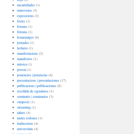
encartellades
(1)
entrevistes
(3)
exposicions
(2)
festes
(1)
forums
(1)
fòrums
(1)
homenatges
(6)
jornades
(1)
lectures
(1)
manifestacions
(2)
manifestos
(1)
música
(1)
poesia
(1)
ponencies | ponencias
(4)
presentacions | presentaciones
(17)
publicacions | publicaciones
(8)
recollida de signatures
(1)
seminaris | seminarios
(3)
simposis
(1)
streaming
(1)
tallers
(4)
taules rodones
(1)
traduccions
(4)
universitats
(4)