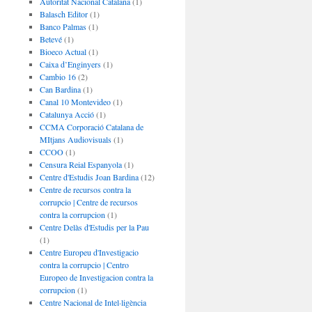
Autoritat Nacional Catalana
(1)
Balasch Editor
(1)
Banco Palmas
(1)
Betevé
(1)
Bioeco Actual
(1)
Caixa d’Enginyers
(1)
Cambio 16
(2)
Can Bardina
(1)
Canal 10 Montevideo
(1)
Catalunya Acció
(1)
CCMA Corporació Catalana de
MItjans Audiovisuals
(1)
CCOO
(1)
Censura Reial Espanyola
(1)
Centre d'Estudis Joan Bardina
(12)
Centre de recursos contra la
corrupcio | Centre de recursos
contra la corrupcion
(1)
Centre Delàs d'Estudis per la Pau
(1)
Centre Europeu d'Investigacio
contra la corrupcio | Centro
Europeo de Investigacion contra la
corrupcion
(1)
Centre Nacional de Intel·ligència