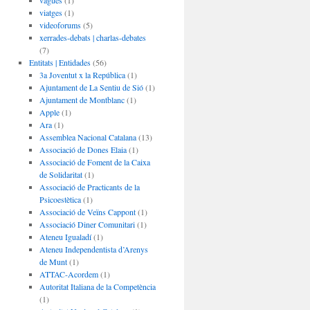
vagues
(1)
viatges
(1)
videoforums
(5)
xerrades-debats | charlas-debates
(7)
Entitats | Entidades
(56)
3a Joventut x la República
(1)
Ajuntament de La Sentiu de Sió
(1)
Ajuntament de Montblanc
(1)
Apple
(1)
Ara
(1)
Assemblea Nacional Catalana
(13)
Associació de Dones Elaia
(1)
Associació de Foment de la Caixa
de Solidaritat
(1)
Associació de Practicants de la
Psicoestètica
(1)
Associació de Veïns Cappont
(1)
Associació Diner Comunitari
(1)
Ateneu Igualadí
(1)
Ateneu Independentista d’Arenys
de Munt
(1)
ATTAC-Acordem
(1)
Autoritat Italiana de la Competència
(1)