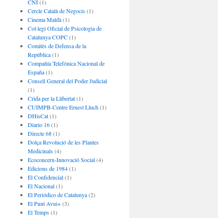
CNI
(1)
Cercle Català de Negocis
(1)
Cinema Maldà
(1)
Col·legi Oficial de Psicologia de
Catalunya COPC
(1)
Comitès de Defensa de la
República
(1)
Compañía Telefónica Nacional de
España
(1)
Consell General del Poder Judicial
(1)
Crida per la Llibertat
(1)
CUIMPB-Centre Ernest Lluch
(1)
DHisCat
(1)
Diario 16
(1)
Directe 68
(1)
Dolça Revolució de les Plantes
Medicinals
(4)
Ecoconcern-Innovació Social
(4)
Edicions de 1984
(1)
El Confidencial
(1)
El Nacional
(1)
El Periódico de Catalunya
(2)
El Punt Avui+
(3)
El Temps
(1)