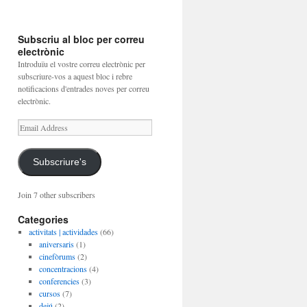
Subscriu al bloc per correu
electrònic
Introduïu el vostre correu electrònic per
subscriure-vos a aquest bloc i rebre
notificacions d'entrades noves per correu
electrònic.
Email
Address
Subscriure's
Join 7 other subscribers
Categories
activitats | actividades
(66)
aniversaris
(1)
cinefòrums
(2)
concentracions
(4)
conferencies
(3)
cursos
(7)
dejú
(2)