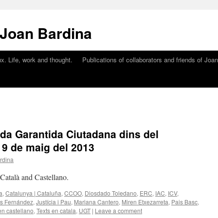
 Joan Bardina
x. Life, work and thought.
Publications of collaborators and friends of Joa
nda Garantida Ciutadana dins del
 9 de maig del 2013
rdina
n Català and Castellano.
a
,
Catalunya | Cataluña
,
CCOO
,
Diosdado Toledano
,
ERC
,
IAC
,
ICV
,
as Fernández
,
Justícia i Pau
,
Mariana Cantero
,
Miren Etxezarreta
,
Pais Basc
,
en castellano
,
Texts en catala
,
UGT
|
Leave a comment