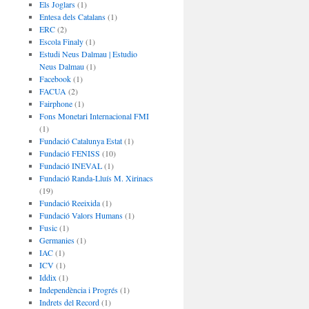
Els Joglars
(1)
Entesa dels Catalans
(1)
ERC
(2)
Escola Finaly
(1)
Estudi Neus Dalmau | Estudio
Neus Dalmau
(1)
Facebook
(1)
FACUA
(2)
Fairphone
(1)
Fons Monetari Internacional FMI
(1)
Fundació Catalunya Estat
(1)
Fundació FENISS
(10)
Fundació INEVAL
(1)
Fundació Randa-Lluís M. Xirinacs
(19)
Fundació Reeixida
(1)
Fundació Valors Humans
(1)
Fusic
(1)
Germanies
(1)
IAC
(1)
ICV
(1)
Iddix
(1)
Independència i Progrés
(1)
Indrets del Record
(1)