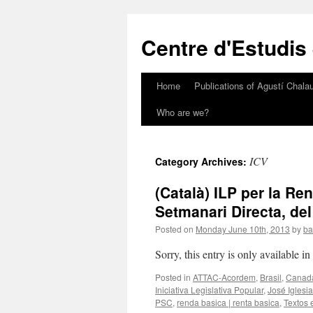
Skip
to
Centre d'Estudis
content
Home
Publications of Agustí Chalau
Who are we?
ICV
Category Archives:
(Català) ILP per la Re
Setmanari Directa, del
Posted on
Monday June 10th, 2013
by
ba
Sorry, this entry is only available i
Posted in
ATTAC-Acordem
,
Brasil
,
Canad
Iniciativa Legislativa Popular
,
José Iglesi
PSC
,
renda basica | renta basica
,
Textos 