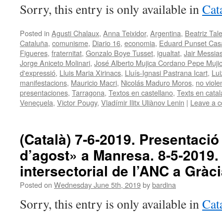
Sorry, this entry is only available in
Cat
Posted in
Agusti Chalaux
,
Anna Teixidor
,
Argentina
,
Beatriz Ta
Cataluña
,
comunisme
,
Diario 16
,
economia
,
Eduard Punset Cas
Figueres
,
fraternitat
,
Gonzalo Boye Tusset
,
igualtat
,
Jair Messia
Jorge Aniceto Molinari
,
José Alberto Mujica Cordano Pepe Muji
d'expressió
,
Lluis Maria Xirinacs
,
Lluís-Ignasi Pastrana Icart
,
Lui
manifestacions
,
Mauricio Macri
,
Nicolás Maduro Moros
,
no viole
presentaciones
,
Tarragona
,
Textos en castellano
,
Texts en catal
Veneçuela
,
Victor Pougy
,
Vladímir Ilitx Uliànov Lenin
|
Leave a 
(Català) 7‑6‑2019. Presentació
d’agost» a Manresa. 8‑5‑2019
intersectorial de l’ANC a Gràci
Posted on
Wednesday June 5th, 2019
by
bardina
Sorry, this entry is only available in
Cat