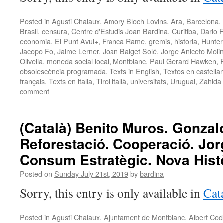
Posted in
Agusti Chalaux
,
Amory Bloch Lovins
,
Ara
,
Barcelona
,
Brasil
,
censura
,
Centre d'Estudis Joan Bardina
,
Curitiba
,
Dario 
economia
,
El Punt Avui+
,
Franca Rame
,
gremis
,
historia
,
Hunter
Jacopo Fo
,
Jaime Lerner
,
Joan Baiget Solé
,
Jorge Aniceto Molin
Olivella
,
moneda social local
,
Montblanc
,
Paul Gerard Hawken
,
obsolescència programada
,
Texts in English
,
Textos en castella
français
,
Texts en italia
,
Tirol italià
,
universitats
,
Uruguai
,
Zahida
comment
(Català) Benito Muros. Gonzal
Reforestació. Cooperació. Jor
Consum Estratègic. Nova Histò
Posted on
Sunday July 21st, 2019
by
bardina
Sorry, this entry is only available in
Cat
Posted in
Agusti Chalaux
,
Ajuntament de Montblanc
,
Albert Cod