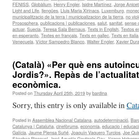
FENISS
,
Globàlium
,
Henry Engler
,
Isidre Martínez
,
Jorge Anicet
Light and Life
,
llengües
,
Lluis Maria Xirinacs
,
Luxemburg
,
moneda
municipalitzacio de la terra | municipalizacion de la tierra
,
no vio
Prososphera
,
publicacions | publicaciones
,
salut
,
sanitat
,
sense 
actuar
,
Suecia
,
Teresa Sala Bernaus
,
Texts in English
,
Textos e
en esperanto
,
Textes en français
,
Texts en gallec
,
Texts en italia
Veneçuela
,
Víctor Sampedro Blanco
,
Walter Engler
,
Xavier Dur
(Català) «Per què ens autoin
Jordis?». Repàs de l’actualitat 
econòmica.
Posted on
Thursday April 25th, 2019
by
bardina
Sorry, this entry is only available in
Cat
Posted in
Assemblea Nacional Catalana
,
autodeterminació
,
Bar
Catalunya | Cataluña
,
cinefòrums
,
economia
,
educacio | educac
Galícia
,
Jaume Plensa Suñé
,
Joaquín Vaquero Turcios
,
Joe Qui
Sànchez Picanyol
,
José Agustín Goytisolo Gay
,
Jürgen Haberm