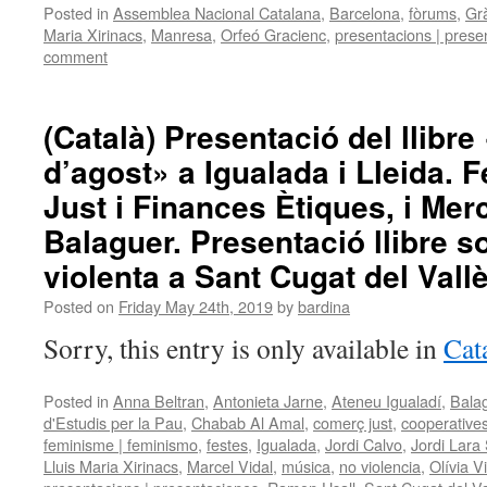
Posted in
Assemblea Nacional Catalana
,
Barcelona
,
fòrums
,
Gr
Maria Xirinacs
,
Manresa
,
Orfeó Gracienc
,
presentacions | prese
comment
(Català) Presentació del llibre 
d’agost» a Igualada i Lleida. 
Just i Finances Ètiques, i Merc
Balaguer. Presentació llibre 
violenta a Sant Cugat del Vallè
Posted on
Friday May 24th, 2019
by
bardina
Sorry, this entry is only available in
Cat
Posted in
Anna Beltran
,
Antonieta Jarne
,
Ateneu Igualadí
,
Bala
d'Estudis per la Pau
,
Chabab Al Amal
,
comerç just
,
cooperative
feminisme | feminismo
,
festes
,
Igualada
,
Jordi Calvo
,
Jordi Lara
Lluis Maria Xirinacs
,
Marcel Vidal
,
música
,
no violencia
,
Olívia V