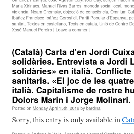
Maria Xirinacs
,
Manuel Rivas Barros
,
moneda social local
,
mone
violencia
,
Noam Chomsky
,
objecció de consciència
,
Òmnium Cult
Ibáñez Francisco Ibáñez Gorostidi
,
Partit Popular d'Espanya
,
pe
sanitat
,
Textos en castellano
,
Texts en catala
,
Unió de Centre D
Xosé Manuel Pereiro
|
Leave a comment
(Català) Carta d’en Jordi Cuixa
solidàries. Entrevista a Jordi
solidàries» en italià. Conflict
sanitaris. «El joc de les quatr
italià. Capitalisme de rostre h
Dolors Marin i Jorge Molinari.
Posted on
Monday April 15th, 2019
by
bardina
Sorry, this entry is only available in
Cat
Posted in
Andorra la Vella
,
Assemblea Nacional Catalana
,
Assoc