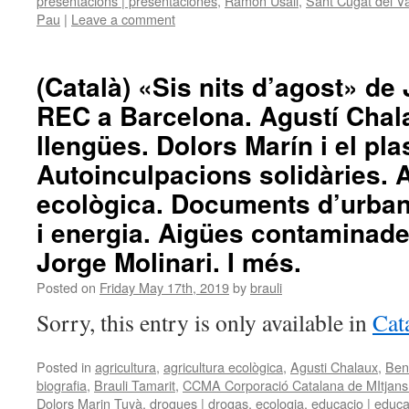
presentacions | presentaciones
,
Ramon Usall
,
Sant Cugat del Va
Pau
|
Leave a comment
(Català) «Sis nits d’agost» de 
REC a Barcelona. Agustí Chala
llengües. Dolors Marín i el pl
Autoinculpacions solidàries. 
ecològica. Documents d’urban
i energia. Aigües contaminade
Jorge Molinari. I més.
Posted on
Friday May 17th, 2019
by
brauli
Sorry, this entry is only available in
Cat
Posted in
agricultura
,
agricultura ecològica
,
Agusti Chalaux
,
Ben
biografia
,
Brauli Tamarit
,
CCMA Corporació Catalana de MItjans
Dolors Marin Tuyà
,
drogues | drogas
,
ecologia
,
educacio | educ