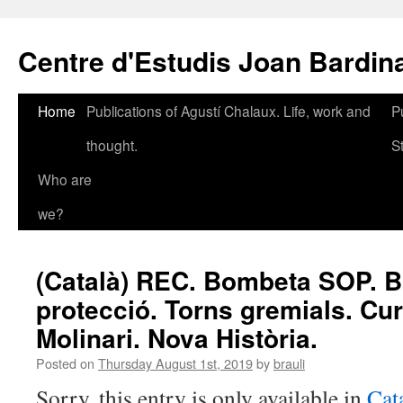
Skip
to
Centre d'Estudis Joan Bardin
content
Home
Publications of Agustí Chalaux. Life, work and
P
thought.
S
Who are
we?
(Català) REC. Bombeta SOP. B
protecció. Torns gremials. Cur
Molinari. Nova Història.
Posted on
Thursday August 1st, 2019
by
brauli
Sorry, this entry is only available in
Cat