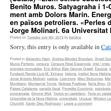
Benito Muros. Satyagraha i 1-O
Boye.
Reforestació.
ment amb Dolors Marín. Energ
Cooperació.
Jorge
en països petroliers. «Perles 
Molinari.
Jorge Molinari. 6a Universitat 
Consum
Estratègic.
Posted on
Tuesday July 9th, 2019
by
bardina
Nova
Història.
Sorry, this entry is only available in
Cat
Posted in
Alejandro Haim
,
Andrea Mendez Brandam
,
Àngel Gui
Muros Perfecto
,
censura
,
Censura Reial Espanyola
,
crisi | crisis
energies renovables
,
Eric Arthur Blair George Orwell
,
Escòcia
,
e
Fundació Randa-Lluís M. Xirinacs
,
historia
,
Institut Nova Història
Jorge Aniceto Molinari
,
justicia
,
Livermore
,
Marc Belzunces
,
Mar
Montblanc
,
Montserrat Torres
,
Noticias Positivas
,
Núria Breu
,
Òm
Paises Catalanes
,
paradís fiscal
,
Penedès Econòmic
,
psicologia
programada
,
Simone Weil
,
Textos en castellano
,
Texts en catal
Universitat de la Nova Història
,
universitats
,
Uruguai
,
Winston Le
Churchill
,
Xavier Diez Rodríguez
|
Leave a comment