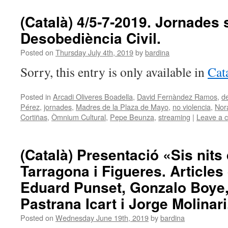
(Català) 4/5‑7‑2019. Jornades 
Desobediència Civil.
Posted on
Thursday July 4th, 2019
by
bardina
Sorry, this entry is only available in
Cat
Posted in
Arcadi Oliveres Boadella
,
David Fernàndez Ramos
,
de
Pérez
,
jornades
,
Madres de la Plaza de Mayo
,
no violencia
,
Nor
Cortiñas
,
Òmnium Cultural
,
Pepe Beunza
,
streaming
|
Leave a 
(Català) Presentació «Sis nits
Tarragona i Figueres. Articles
Eduard Punset, Gonzalo Boye, 
Pastrana Icart i Jorge Molinari
Posted on
Wednesday June 19th, 2019
by
bardina