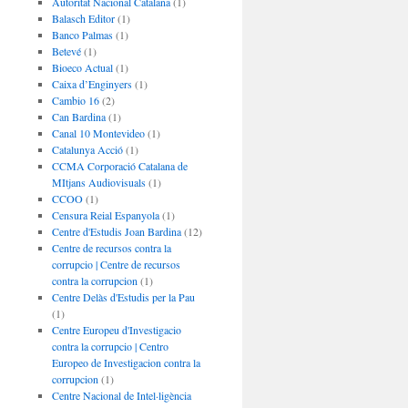
Autoritat Nacional Catalana
(1)
Balasch Editor
(1)
Banco Palmas
(1)
Betevé
(1)
Bioeco Actual
(1)
Caixa d’Enginyers
(1)
Cambio 16
(2)
Can Bardina
(1)
Canal 10 Montevideo
(1)
Catalunya Acció
(1)
CCMA Corporació Catalana de
MItjans Audiovisuals
(1)
CCOO
(1)
Censura Reial Espanyola
(1)
Centre d'Estudis Joan Bardina
(12)
Centre de recursos contra la
corrupcio | Centre de recursos
contra la corrupcion
(1)
Centre Delàs d'Estudis per la Pau
(1)
Centre Europeu d'Investigacio
contra la corrupcio | Centro
Europeo de Investigacion contra la
corrupcion
(1)
Centre Nacional de Intel·ligència