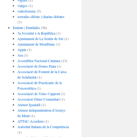
vagues
(1)
viatges
(1)
videoforums
(5)
xerrades-debats | charlas-debates
(7)
Entitats | Entidades
(56)
3a Joventut x la República
(1)
Ajuntament de La Sentiu de Sió
(1)
Ajuntament de Montblanc
(1)
Apple
(1)
Ara
(1)
Assemblea Nacional Catalana
(13)
Associació de Dones Elaia
(1)
Associació de Foment de la Caixa
de Solidaritat
(1)
Associació de Practicants de la
Psicoestètica
(1)
Associació de Veïns Cappont
(1)
Associació Diner Comunitari
(1)
Ateneu Igualadí
(1)
Ateneu Independentista d’Arenys
de Munt
(1)
ATTAC-Acordem
(1)
Autoritat Italiana de la Competència
(1)