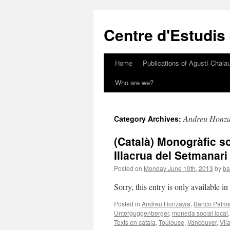
Skip
to
Centre d'Estudis
content
Home
Publications of Agustí Chalau
Who are we?
Andreu Honz
Category Archives:
(Català) Monogràfic 
Illacrua del Setmanari
Posted on
Monday June 10th, 2013
by
ba
Sorry, this entry is only available i
Posted in
Andreu Honzawa
,
Banco Palm
Unterguggenberger
,
moneda social local
Texts en catala
,
Toulouse
,
Vancouver
,
Vil