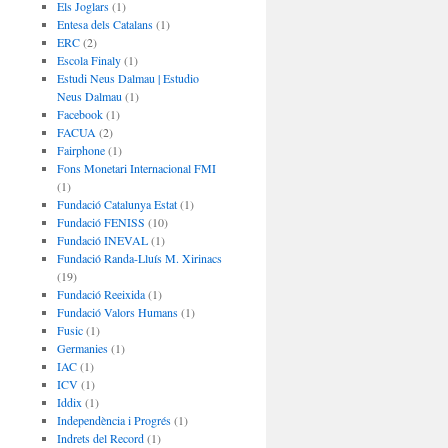
Els Joglars
(1)
Entesa dels Catalans
(1)
ERC
(2)
Escola Finaly
(1)
Estudi Neus Dalmau | Estudio
Neus Dalmau
(1)
Facebook
(1)
FACUA
(2)
Fairphone
(1)
Fons Monetari Internacional FMI
(1)
Fundació Catalunya Estat
(1)
Fundació FENISS
(10)
Fundació INEVAL
(1)
Fundació Randa-Lluís M. Xirinacs
(19)
Fundació Reeixida
(1)
Fundació Valors Humans
(1)
Fusic
(1)
Germanies
(1)
IAC
(1)
ICV
(1)
Iddix
(1)
Independència i Progrés
(1)
Indrets del Record
(1)