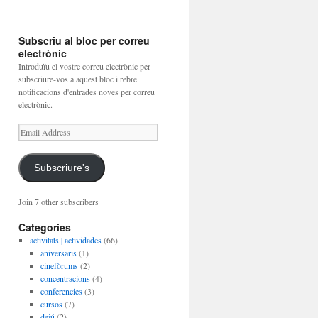
Subscriu al bloc per correu
electrònic
Introduïu el vostre correu electrònic per
subscriure-vos a aquest bloc i rebre
notificacions d'entrades noves per correu
electrònic.
Email
Address
Subscriure's
Join 7 other subscribers
Categories
activitats | actividades
(66)
aniversaris
(1)
cinefòrums
(2)
concentracions
(4)
conferencies
(3)
cursos
(7)
dejú
(2)