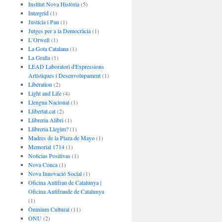
Institut Nova Història
(5)
Intergrid
(1)
Justícia i Pau
(1)
Jutges per a la Democràcia
(1)
L’Orwell
(1)
La Gota Catalana
(1)
La Gralla
(1)
LEAD Laboratori d'Expressions
Artístiques i Desenvolupament
(1)
Libération
(2)
Light and Life
(4)
Llengua Nacional
(1)
Llibertat.cat
(2)
Llibreria Alibri
(1)
Llibreria Llegim?
(1)
Madres de la Plaza de Mayo
(1)
Memorial 1714
(1)
Noticias Positivas
(1)
Nova Conca
(1)
Nova Innovació Social
(1)
Oficina Antifrau de Catalunya |
Oficina Antifraude de Catalunya
(1)
Òmnium Cultural
(11)
ONU
(2)