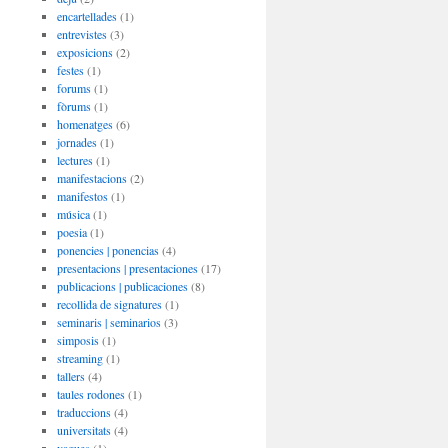
encartellades
(1)
entrevistes
(3)
exposicions
(2)
festes
(1)
forums
(1)
fòrums
(1)
homenatges
(6)
jornades
(1)
lectures
(1)
manifestacions
(2)
manifestos
(1)
música
(1)
poesia
(1)
ponencies | ponencias
(4)
presentacions | presentaciones
(17)
publicacions | publicaciones
(8)
recollida de signatures
(1)
seminaris | seminarios
(3)
simposis
(1)
streaming
(1)
tallers
(4)
taules rodones
(1)
traduccions
(4)
universitats
(4)