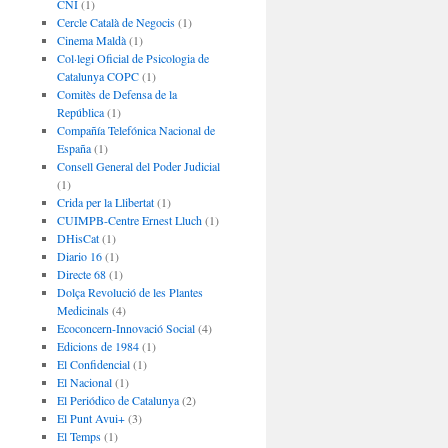
CNI
(1)
Cercle Català de Negocis
(1)
Cinema Maldà
(1)
Col·legi Oficial de Psicologia de
Catalunya COPC
(1)
Comitès de Defensa de la
República
(1)
Compañía Telefónica Nacional de
España
(1)
Consell General del Poder Judicial
(1)
Crida per la Llibertat
(1)
CUIMPB-Centre Ernest Lluch
(1)
DHisCat
(1)
Diario 16
(1)
Directe 68
(1)
Dolça Revolució de les Plantes
Medicinals
(4)
Ecoconcern-Innovació Social
(4)
Edicions de 1984
(1)
El Confidencial
(1)
El Nacional
(1)
El Periódico de Catalunya
(2)
El Punt Avui+
(3)
El Temps
(1)