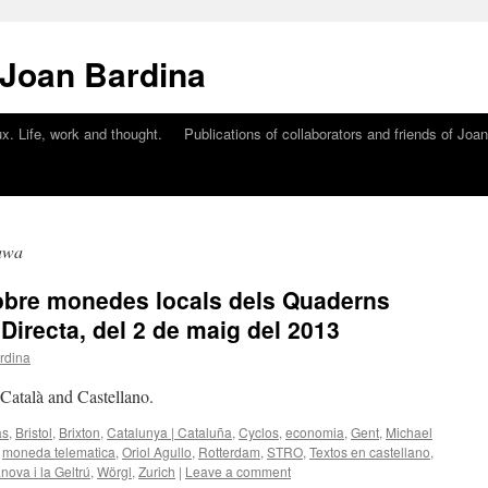
 Joan Bardina
x. Life, work and thought.
Publications of collaborators and friends of Joa
awa
sobre monedes locals dels Quaderns
 Directa, del 2 de maig del 2013
rdina
n Català and Castellano.
as
,
Bristol
,
Brixton
,
Catalunya | Cataluña
,
Cyclos
,
economia
,
Gent
,
Michael
,
moneda telematica
,
Oriol Agullo
,
Rotterdam
,
STRO
,
Textos en castellano
,
anova i la Geltrú
,
Wörgl
,
Zurich
|
Leave a comment