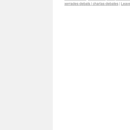
xerrades-debats | charlas-debates
|
Leav