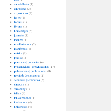
encartellades
(1)
entrevistes
(3)
exposicions
(2)
festes
(1)
forums
(1)
fòrums
(1)
homenatges
(6)
jornades
(1)
lectures
(1)
manifestacions
(2)
manifestos
(1)
música
(1)
poesia
(1)
ponencies | ponencias
(4)
presentacions | presentaciones
(17)
publicacions | publicaciones
(8)
recollida de signatures
(1)
seminaris | seminarios
(3)
simposis
(1)
streaming
(1)
tallers
(4)
taules rodones
(1)
traduccions
(4)
universitats
(4)