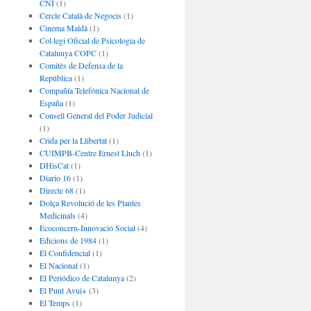
CNI
(1)
Cercle Català de Negocis
(1)
Cinema Maldà
(1)
Col·legi Oficial de Psicologia de
Catalunya COPC
(1)
Comitès de Defensa de la
República
(1)
Compañía Telefónica Nacional de
España
(1)
Consell General del Poder Judicial
(1)
Crida per la Llibertat
(1)
CUIMPB-Centre Ernest Lluch
(1)
DHisCat
(1)
Diario 16
(1)
Directe 68
(1)
Dolça Revolució de les Plantes
Medicinals
(4)
Ecoconcern-Innovació Social
(4)
Edicions de 1984
(1)
El Confidencial
(1)
El Nacional
(1)
El Periódico de Catalunya
(2)
El Punt Avui+
(3)
El Temps
(1)