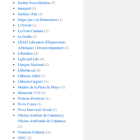
Institut Nova Història
(5)
Intergrid
(1)
Justícia i Pau
(1)
Jutges per a la Democràcia
(1)
L’Orwell
(1)
La Gota Catalana
(1)
La Gralla
(1)
LEAD Laboratori d'Expressions
Artístiques i Desenvolupament
(1)
Libération
(2)
Light and Life
(4)
Llengua Nacional
(1)
Llibertat.cat
(2)
Llibreria Alibri
(1)
Llibreria Llegim?
(1)
Madres de la Plaza de Mayo
(1)
Memorial 1714
(1)
Noticias Positivas
(1)
Nova Conca
(1)
Nova Innovació Social
(1)
Oficina Antifrau de Catalunya |
Oficina Antifraude de Catalunya
(1)
Òmnium Cultural
(11)
ONU
(2)