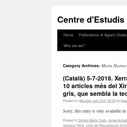
Skip
to
Centre d'Estudis
content
Home
Publications of Agustí Chalau
Who are we?
Marta Harnec
Category Archives:
(Català) 5-7-2018. Xer
10 articles més del Xir
gris, que sembla la teo
Posted on
Monday July 2nd, 2018
by
brau
Sorry, this entry is only available i
Posted in
Dolors Marin Tuyà
,
Jorge Anicet
Veciana Olivé
,
Unio de Republiques Social