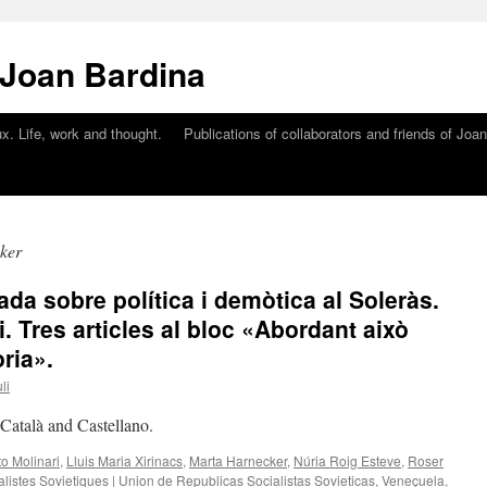
 Joan Bardina
x. Life, work and thought.
Publications of collaborators and friends of Joa
ker
rada sobre política i demòtica al Soleràs.
i. Tres articles al bloc «Abordant això
ria».
li
n Català and Castellano.
o Molinari
,
Lluis Maria Xirinacs
,
Marta Harnecker
,
Núria Roig Esteve
,
Roser
istes Sovietiques | Union de Republicas Socialistas Sovieticas
,
Veneçuela
,