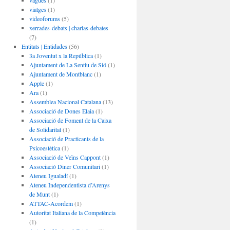
vagues
(1)
viatges
(1)
videoforums
(5)
xerrades-debats | charlas-debates
(7)
Entitats | Entidades
(56)
3a Joventut x la República
(1)
Ajuntament de La Sentiu de Sió
(1)
Ajuntament de Montblanc
(1)
Apple
(1)
Ara
(1)
Assemblea Nacional Catalana
(13)
Associació de Dones Elaia
(1)
Associació de Foment de la Caixa
de Solidaritat
(1)
Associació de Practicants de la
Psicoestètica
(1)
Associació de Veïns Cappont
(1)
Associació Diner Comunitari
(1)
Ateneu Igualadí
(1)
Ateneu Independentista d’Arenys
de Munt
(1)
ATTAC-Acordem
(1)
Autoritat Italiana de la Competència
(1)