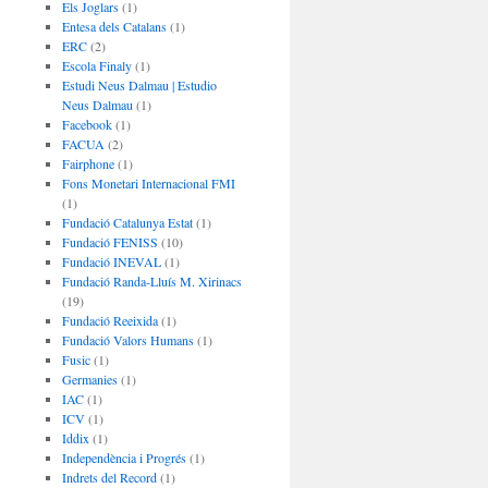
Els Joglars
(1)
Entesa dels Catalans
(1)
ERC
(2)
Escola Finaly
(1)
Estudi Neus Dalmau | Estudio
Neus Dalmau
(1)
Facebook
(1)
FACUA
(2)
Fairphone
(1)
Fons Monetari Internacional FMI
(1)
Fundació Catalunya Estat
(1)
Fundació FENISS
(10)
Fundació INEVAL
(1)
Fundació Randa-Lluís M. Xirinacs
(19)
Fundació Reeixida
(1)
Fundació Valors Humans
(1)
Fusic
(1)
Germanies
(1)
IAC
(1)
ICV
(1)
Iddix
(1)
Independència i Progrés
(1)
Indrets del Record
(1)