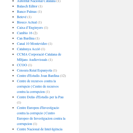
Autoritat Nacional Catalana
(1)
Balasch Editor
(1)
Banco Palmas
(1)
Betevé
(1)
Bioeco Actual
(1)
Caixa d’Enginyers
(1)
Cambio 16
(2)
Can Bardina
(1)
Canal 10 Montevideo
(1)
Catalunya Acció
(1)
CCMA Corporació Catalana de
MItjans Audiovisuals
(1)
CCOO
(1)
Censura Reial Espanyola
(1)
Centre d'Estudis Joan Bardina
(12)
Centre de recursos contra la
corrupcio | Centre de recursos
contra la corrupcion
(1)
Centre Delàs d'Estudis per la Pau
(1)
Centre Europeu d'Investigacio
contra la corrupcio | Centro
Europeo de Investigacion contra la
corrupcion
(1)
Centre Nacional de Intel·ligència