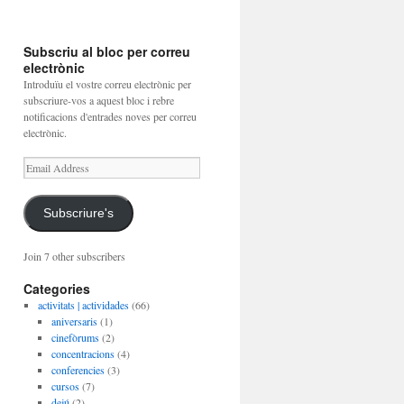
Subscriu al bloc per correu
electrònic
Introduïu el vostre correu electrònic per
subscriure-vos a aquest bloc i rebre
notificacions d'entrades noves per correu
electrònic.
Email
Address
Subscriure's
Join 7 other subscribers
Categories
activitats | actividades
(66)
aniversaris
(1)
cinefòrums
(2)
concentracions
(4)
conferencies
(3)
cursos
(7)
dejú
(2)