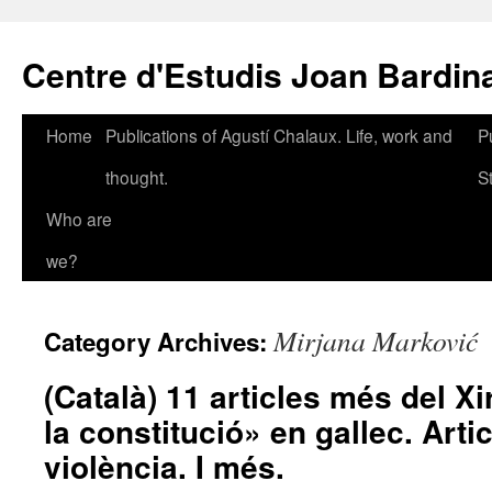
Skip
to
Centre d'Estudis Joan Bardin
content
Home
Publications of Agustí Chalaux. Life, work and
P
thought.
S
Who are
we?
Mirjana Marković
Category Archives:
(Català) 11 articles més del Xi
la constitució» en gallec. Arti
violència. I més.