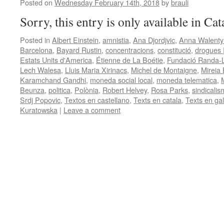
Posted on
Wednesday February 14th, 2018
by
brauli
Sorry, this entry is only available in Ca
Posted in
Albert Einstein
,
amnistia
,
Ana Djordjvic
,
Anna Walenty
Barcelona
,
Bayard Rustin
,
concentracions
,
constitució
,
drogues 
Estats Units d'America
,
Étienne de La Boétie
,
Fundació Randa-Ll
Lech Walesa
,
Lluis Maria Xirinacs
,
Michel de Montaigne
,
Mireia
Karamchand Gandhi
,
moneda social local
,
moneda telematica
,
Beunza
,
politica
,
Polònia
,
Robert Helvey
,
Rosa Parks
,
sindicali
Srdj Popovic
,
Textos en castellano
,
Texts en catala
,
Texts en gal
Kuratowska
|
Leave a comment