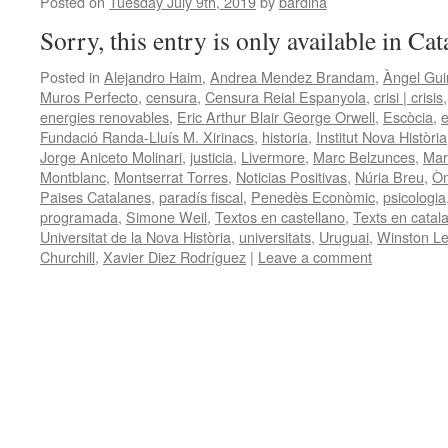
Posted on
Tuesday July 9th, 2019
by
bardina
Sorry, this entry is only available in Ca
Posted in
Alejandro Haim
,
Andrea Mendez Brandam
,
Àngel Gui
Muros Perfecto
,
censura
,
Censura Reial Espanyola
,
crisi | crisis
energies renovables
,
Eric Arthur Blair George Orwell
,
Escòcia
,
e
Fundació Randa-Lluís M. Xirinacs
,
historia
,
Institut Nova Història
Jorge Aniceto Molinari
,
justicia
,
Livermore
,
Marc Belzunces
,
Mar
Montblanc
,
Montserrat Torres
,
Noticias Positivas
,
Núria Breu
,
Òm
Paises Catalanes
,
paradís fiscal
,
Penedès Econòmic
,
psicologia
programada
,
Simone Weil
,
Textos en castellano
,
Texts en catal
Universitat de la Nova Història
,
universitats
,
Uruguai
,
Winston Le
Churchill
,
Xavier Diez Rodríguez
|
Leave a comment