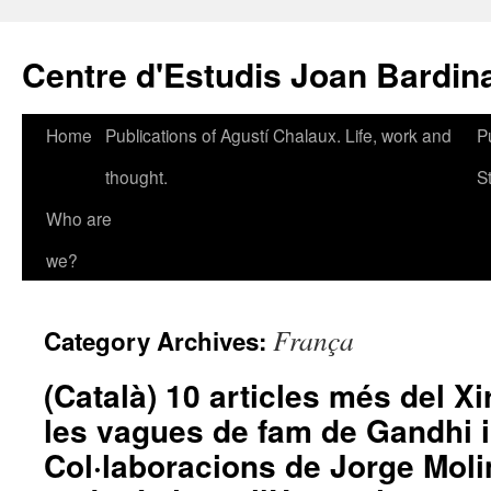
Skip
to
Centre d'Estudis Joan Bardin
content
Home
Publications of Agustí Chalaux. Life, work and
P
thought.
S
Who are
we?
França
Category Archives:
(Català) 10 articles més del Xi
les vagues de fam de Gandhi i
Col·laboracions de Jorge Moli