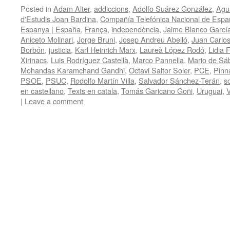
Posted in
Adam Alter
,
addiccions
,
Adolfo Suárez González
,
Agu
d'Estudis Joan Bardina
,
Compañía Telefónica Nacional de Espa
Espanya | España
,
França
,
independència
,
Jaime Blanco Garcí
Aniceto Molinari
,
Jorge Bruni
,
Josep Andreu Abelló
,
Juan Carlo
Borbón
,
justicia
,
Karl Heinrich Marx
,
Laureà López Rodó
,
Lidia 
Xirinacs
,
Luis Rodríguez Castellà
,
Marco Pannella
,
Mario de Sá
Mohandas Karamchand Gandhi
,
Octavi Saltor Soler
,
PCE
,
Pinna
PSOE
,
PSUC
,
Rodolfo Martín Villa
,
Salvador Sánchez-Terán
,
s
en castellano
,
Texts en catala
,
Tomás Garicano Goñi
,
Uruguai
,
V
|
Leave a comment