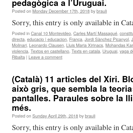
pedagògica a l’Uruguai.
Posted on
Monday December 17th, 2018
by
brauli
Sorry, this entry is only available in Ca
Posted in
Canal 10 Montevideo
,
Carles Martí Massagué
,
constit
directa
,
educacio | educacion
,
França
,
Jordi Sànchez Picanyol
,
Molinari
,
Leonardo Clausen
,
Lluis Maria Xirinacs
,
Mohandas Ka
violencia
,
Textos en castellano
,
Texts en catala
,
Uruguai
,
vaga d
Ribalta
|
Leave a comment
(Català) 11 articles del Xiri. 
això gris, que sembla la teoria
pantalles. Paraules sobre la ll
més.
Posted on
Sunday April 29th, 2018
by
brauli
Sorry, this entry is only available in Ca