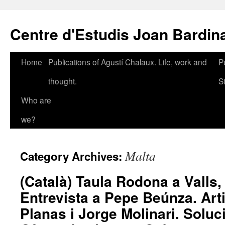
Skip
to
Centre d'Estudis Joan Bardin
content
Home
Publications of Agustí Chalaux. Life, work and
P
thought.
S
Who are
we?
Malta
Category Archives:
(Català) Taula Rodona a Valls,
Entrevista a Pepe Beúnza. Arti
Planas i Jorge Molinari. Soluci