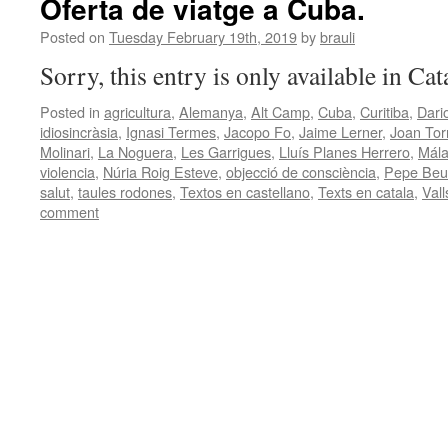
Oferta de viatge a Cuba.
Posted on
Tuesday February 19th, 2019
by
brauli
Sorry, this entry is only available in Ca
Posted in
agricultura
,
Alemanya
,
Alt Camp
,
Cuba
,
Curitiba
,
Dari
idiosincràsia
,
Ignasi Termes
,
Jacopo Fo
,
Jaime Lerner
,
Joan Tor
Molinari
,
La Noguera
,
Les Garrigues
,
Lluís Planes Herrero
,
Mál
violencia
,
Núria Roig Esteve
,
objecció de consciència
,
Pepe Beu
salut
,
taules rodones
,
Textos en castellano
,
Texts en catala
,
Vall
comment