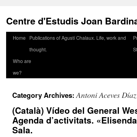
Skip
to
Centre d'Estudis Joan Bardin
content
Home
Publications of Agustí Chalaux. Life, work and
P
thought.
S
Who are
we?
Antoni Aceves Díaz
Category Archives:
(Català) Vídeo del General Wes
Agenda d’activitats. «Elisenda
Sala.