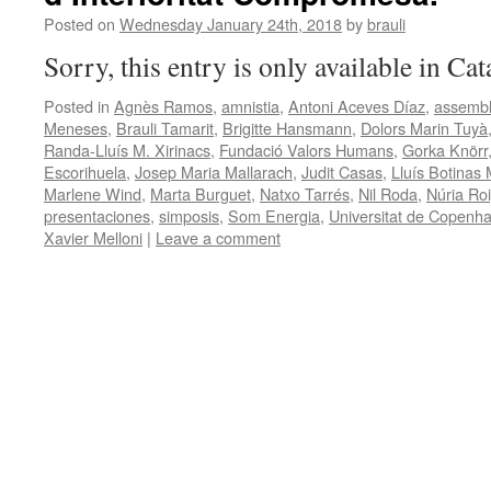
Posted on
Wednesday January 24th, 2018
by
brauli
Sorry, this entry is only available in Ca
Posted in
Agnès Ramos
,
amnistia
,
Antoni Aceves Díaz
,
assembl
Meneses
,
Brauli Tamarit
,
Brigitte Hansmann
,
Dolors Marin Tuyà
Randa-Lluís M. Xirinacs
,
Fundació Valors Humans
,
Gorka Knörr
Escorihuela
,
Josep Maria Mallarach
,
Judit Casas
,
Lluís Botinas 
Marlene Wind
,
Marta Burguet
,
Natxo Tarrés
,
Nil Roda
,
Núria Ro
presentaciones
,
simposis
,
Som Energia
,
Universitat de Copenh
Xavier Melloni
|
Leave a comment