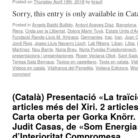
Posted on
Thursday April 19th, 2018
by
brauli
Sorry, this entry is only available in Ca
Posted in
Àngels Baldó Bullido
,
Antoni Aceves Díaz
,
Barcelona
Riera
,
Crida per la Llibertat
,
Dolors Marin Tuyà
,
Estats Units d'A
Fundació Randa-Lluís M. Xirinacs
,
Germanies
,
Irac
,
Iran
,
Joan 
Jordi Roig
,
Josep-Lluís Navarro Lluch
,
Lali Ribera
,
Líban
,
Líbia
,
Martínez
,
Nou Barris
,
Núria Breu
,
Núria Pujolàs Puigdomènech
presentacions | presentaciones
,
Roser Veciana Olivé
,
Sant Sadu
Teresa Sala Bernaus
,
Textos en castellano
,
Texts en catala
,
Vid
Videos en catala
,
Vilafranca del Penedès
,
Voliana Edicions
,
Wes
comment
(Català) Presentació «La traïci
articles més del Xiri. 2 articl
Carta oberta per Gorka Knörr. 
Judit Casas, de «Som Energia
d’Interioritat Compromesa.