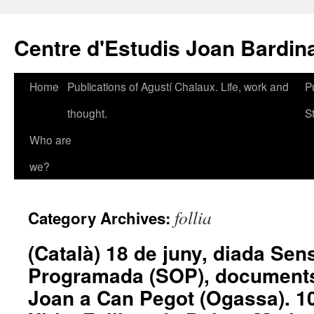
Skip
to
Centre d'Estudis Joan Bardin
content
Home
Publications of Agustí Chalaux. Life, work and
P
thought.
S
Who are
we?
follia
Category Archives:
(Català) 18 de juny, diada Se
Programada (SOP), documents.
Joan a Can Pegot (Ogassa). 10