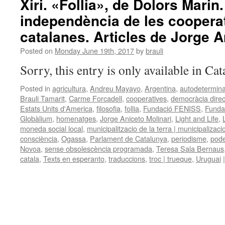
Xiri. «Follia», de Dolors Marin
independència de les cooperat
catalanes. Articles de Jorge A
Posted on
Monday June 19th, 2017
by
brauli
Sorry, this entry is only available in Ca
Posted in
agricultura
,
Andreu Mayayo
,
Argentina
,
autodetermina
Brauli Tamarit
,
Carme Forcadell
,
cooperatives
,
democràcia direc
Estats Units d'America
,
filosofia
,
follia
,
Fundació FENISS
,
Funda
Globàlium
,
homenatges
,
Jorge Aniceto Molinari
,
Light and Life
,
moneda social local
,
municipalitzacio de la terra | municipalizacio
consciència
,
Ogassa
,
Parlament de Catalunya
,
periodisme
,
pode
Novoa
,
sense obsolescència programada
,
Teresa Sala Bernaus
catala
,
Texts en esperanto
,
traduccions
,
troc | trueque
,
Uruguai
|