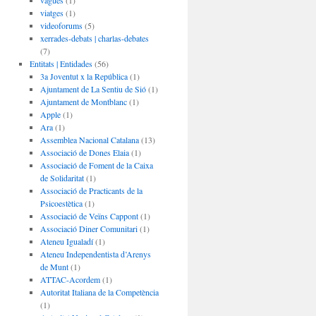
vagues
(1)
viatges
(1)
videoforums
(5)
xerrades-debats | charlas-debates
(7)
Entitats | Entidades
(56)
3a Joventut x la República
(1)
Ajuntament de La Sentiu de Sió
(1)
Ajuntament de Montblanc
(1)
Apple
(1)
Ara
(1)
Assemblea Nacional Catalana
(13)
Associació de Dones Elaia
(1)
Associació de Foment de la Caixa
de Solidaritat
(1)
Associació de Practicants de la
Psicoestètica
(1)
Associació de Veïns Cappont
(1)
Associació Diner Comunitari
(1)
Ateneu Igualadí
(1)
Ateneu Independentista d’Arenys
de Munt
(1)
ATTAC-Acordem
(1)
Autoritat Italiana de la Competència
(1)