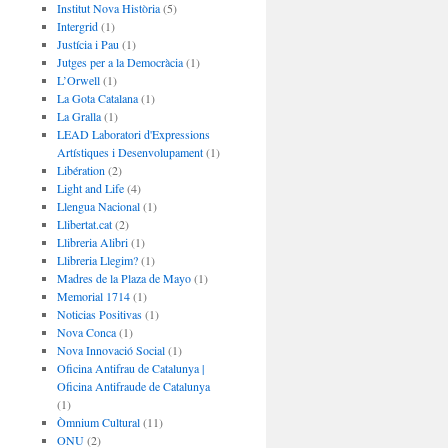
Institut Nova Història
(5)
Intergrid
(1)
Justícia i Pau
(1)
Jutges per a la Democràcia
(1)
L’Orwell
(1)
La Gota Catalana
(1)
La Gralla
(1)
LEAD Laboratori d'Expressions
Artístiques i Desenvolupament
(1)
Libération
(2)
Light and Life
(4)
Llengua Nacional
(1)
Llibertat.cat
(2)
Llibreria Alibri
(1)
Llibreria Llegim?
(1)
Madres de la Plaza de Mayo
(1)
Memorial 1714
(1)
Noticias Positivas
(1)
Nova Conca
(1)
Nova Innovació Social
(1)
Oficina Antifrau de Catalunya |
Oficina Antifraude de Catalunya
(1)
Òmnium Cultural
(11)
ONU
(2)