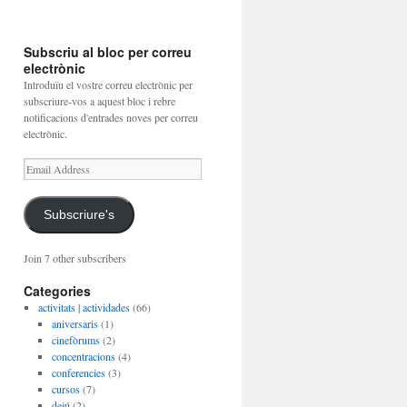
Subscriu al bloc per correu
electrònic
Introduïu el vostre correu electrònic per
subscriure-vos a aquest bloc i rebre
notificacions d'entrades noves per correu
electrònic.
Email
Address
Subscriure's
Join 7 other subscribers
Categories
activitats | actividades
(66)
aniversaris
(1)
cinefòrums
(2)
concentracions
(4)
conferencies
(3)
cursos
(7)
dejú
(2)