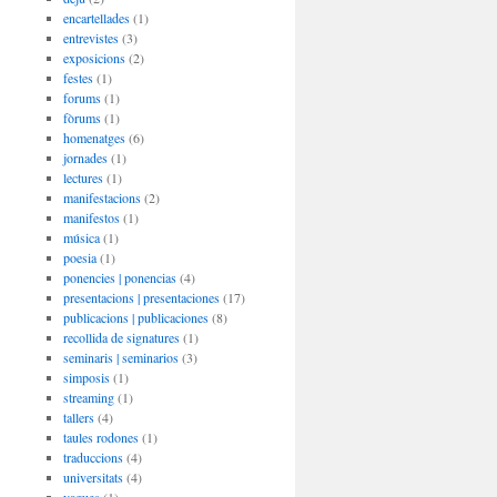
encartellades
(1)
entrevistes
(3)
exposicions
(2)
festes
(1)
forums
(1)
fòrums
(1)
homenatges
(6)
jornades
(1)
lectures
(1)
manifestacions
(2)
manifestos
(1)
música
(1)
poesia
(1)
ponencies | ponencias
(4)
presentacions | presentaciones
(17)
publicacions | publicaciones
(8)
recollida de signatures
(1)
seminaris | seminarios
(3)
simposis
(1)
streaming
(1)
tallers
(4)
taules rodones
(1)
traduccions
(4)
universitats
(4)