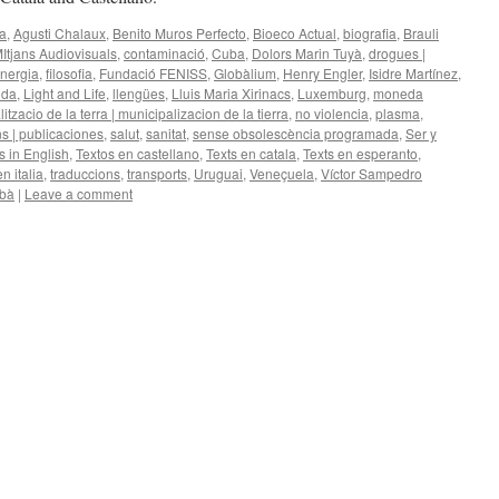
ca
,
Agusti Chalaux
,
Benito Muros Perfecto
,
Bioeco Actual
,
biografia
,
Brauli
tjans Audiovisuals
,
contaminació
,
Cuba
,
Dolors Marin Tuyà
,
drogues |
nergia
,
filosofia
,
Fundació FENISS
,
Globàlium
,
Henry Engler
,
Isidre Martínez
,
nda
,
Light and Life
,
llengües
,
Lluis Maria Xirinacs
,
Luxemburg
,
moneda
itzacio de la terra | municipalizacion de la tierra
,
no violencia
,
plasma
,
s | publicaciones
,
salut
,
sanitat
,
sense obsolescència programada
,
Ser y
s in English
,
Textos en castellano
,
Texts en catala
,
Texts en esperanto
,
n italia
,
traduccions
,
transports
,
Uruguai
,
Veneçuela
,
Víctor Sampedro
ibà
|
Leave a comment