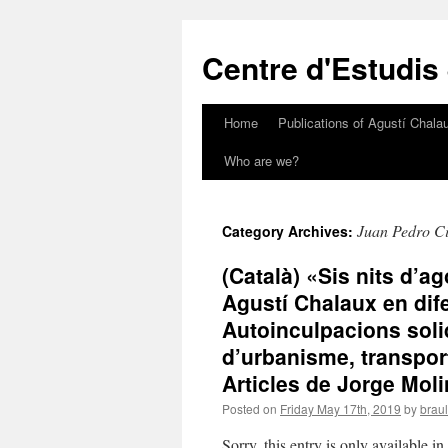
Skip
to
Centre d'Estudis
content
Home
Publications of Agustí Chalau
Who are we?
Juan Pedro C
Category Archives:
(Català) «Sis nits d’a
Agustí Chalaux en dife
Autoinculpacions soli
d’urbanisme, transpor
Articles de Jorge Molin
Posted on
Friday May 17th, 2019
by
braul
Sorry, this entry is only available i