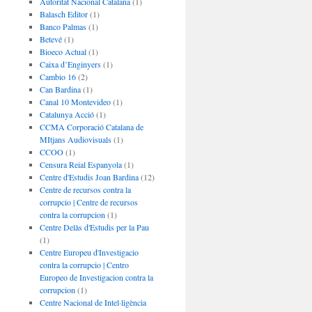
Autoritat Nacional Catalana
(1)
Balasch Editor
(1)
Banco Palmas
(1)
Betevé
(1)
Bioeco Actual
(1)
Caixa d’Enginyers
(1)
Cambio 16
(2)
Can Bardina
(1)
Canal 10 Montevideo
(1)
Catalunya Acció
(1)
CCMA Corporació Catalana de
MItjans Audiovisuals
(1)
CCOO
(1)
Censura Reial Espanyola
(1)
Centre d'Estudis Joan Bardina
(12)
Centre de recursos contra la
corrupcio | Centre de recursos
contra la corrupcion
(1)
Centre Delàs d'Estudis per la Pau
(1)
Centre Europeu d'Investigacio
contra la corrupcio | Centro
Europeo de Investigacion contra la
corrupcion
(1)
Centre Nacional de Intel·ligència