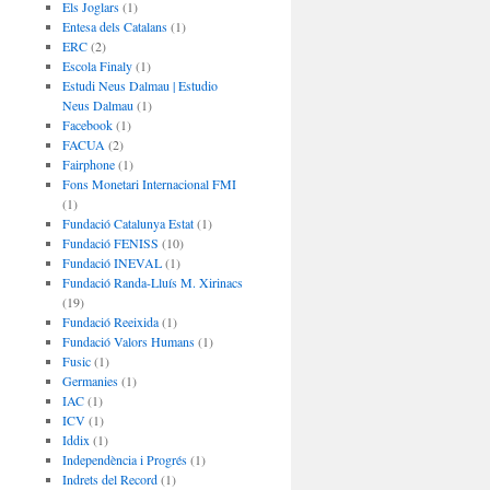
Els Joglars
(1)
Entesa dels Catalans
(1)
ERC
(2)
Escola Finaly
(1)
Estudi Neus Dalmau | Estudio
Neus Dalmau
(1)
Facebook
(1)
FACUA
(2)
Fairphone
(1)
Fons Monetari Internacional FMI
(1)
Fundació Catalunya Estat
(1)
Fundació FENISS
(10)
Fundació INEVAL
(1)
Fundació Randa-Lluís M. Xirinacs
(19)
Fundació Reeixida
(1)
Fundació Valors Humans
(1)
Fusic
(1)
Germanies
(1)
IAC
(1)
ICV
(1)
Iddix
(1)
Independència i Progrés
(1)
Indrets del Record
(1)