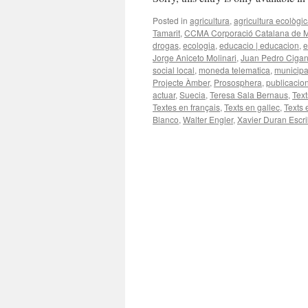
Posted in
agricultura
,
agricultura ecològi
Tamarit
,
CCMA Corporació Catalana de MI
drogas
,
ecologia
,
educacio | educacion
,
e
Jorge Aniceto Molinari
,
Juan Pedro Ciga
social local
,
moneda telematica
,
municipal
Projecte Àmber
,
Prososphera
,
publicacion
actuar
,
Suecia
,
Teresa Sala Bernaus
,
Text
Textes en français
,
Texts en gallec
,
Texts e
Blanco
,
Walter Engler
,
Xavier Duran Escr