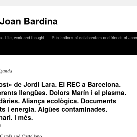
 Joan Bardina
x. Life, work and thought.
Publications of collaborators and friends of Joa
iganda
gost» de Jordi Lara. El REC a Barcelona.
rents llengües. Dolors Marín i el plasma.
dàries. Aliança ecològica. Documents
ts i energia. Aigües contaminades.
ari. I més.
i
n Català and Castellano.