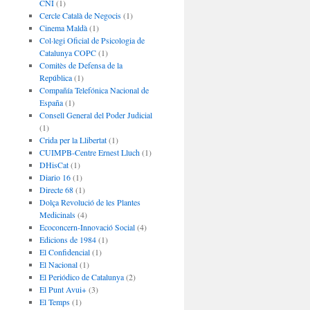
CNI
(1)
Cercle Català de Negocis
(1)
Cinema Maldà
(1)
Col·legi Oficial de Psicologia de
Catalunya COPC
(1)
Comitès de Defensa de la
República
(1)
Compañía Telefónica Nacional de
España
(1)
Consell General del Poder Judicial
(1)
Crida per la Llibertat
(1)
CUIMPB-Centre Ernest Lluch
(1)
DHisCat
(1)
Diario 16
(1)
Directe 68
(1)
Dolça Revolució de les Plantes
Medicinals
(4)
Ecoconcern-Innovació Social
(4)
Edicions de 1984
(1)
El Confidencial
(1)
El Nacional
(1)
El Periódico de Catalunya
(2)
El Punt Avui+
(3)
El Temps
(1)