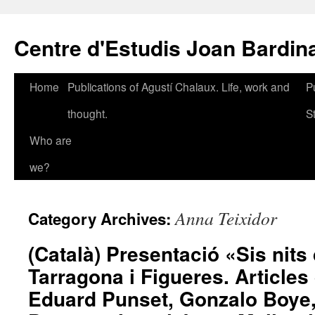
Skip
to
Centre d'Estudis Joan Bardin
content
Home
Publications of Agustí Chalaux. Life, work and
P
thought.
S
Who are
we?
Anna Teixidor
Category Archives:
(Català) Presentació «Sis nits
Tarragona i Figueres. Articles
Eduard Punset, Gonzalo Boye, 