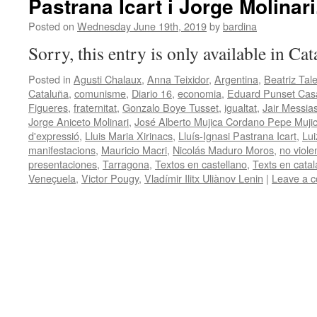
Pastrana Icart i Jorge Molinari
Posted on
Wednesday June 19th, 2019
by
bardina
Sorry, this entry is only available in Ca
Posted in
Agusti Chalaux
,
Anna Teixidor
,
Argentina
,
Beatriz Ta
Cataluña
,
comunisme
,
Diario 16
,
economia
,
Eduard Punset Cas
Figueres
,
fraternitat
,
Gonzalo Boye Tusset
,
igualtat
,
Jair Messia
Jorge Aniceto Molinari
,
José Alberto Mujica Cordano Pepe Muji
d'expressió
,
Lluis Maria Xirinacs
,
Lluís-Ignasi Pastrana Icart
,
Lui
manifestacions
,
Mauricio Macri
,
Nicolás Maduro Moros
,
no viole
presentaciones
,
Tarragona
,
Textos en castellano
,
Texts en catal
Veneçuela
,
Victor Pougy
,
Vladímir Ilitx Uliànov Lenin
|
Leave a 