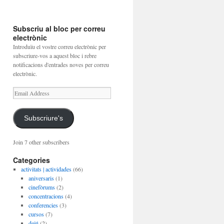
Subscriu al bloc per correu
electrònic
Introduïu el vostre correu electrònic per
subscriure-vos a aquest bloc i rebre
notificacions d'entrades noves per correu
electrònic.
Email
Address
Subscriure's
Join 7 other subscribers
Categories
activitats | actividades
(66)
aniversaris
(1)
cinefòrums
(2)
concentracions
(4)
conferencies
(3)
cursos
(7)
dejú
(2)