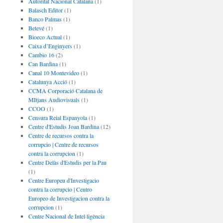
Autoritat Nacional Catalana
(1)
Balasch Editor
(1)
Banco Palmas
(1)
Betevé
(1)
Bioeco Actual
(1)
Caixa d’Enginyers
(1)
Cambio 16
(2)
Can Bardina
(1)
Canal 10 Montevideo
(1)
Catalunya Acció
(1)
CCMA Corporació Catalana de
MItjans Audiovisuals
(1)
CCOO
(1)
Censura Reial Espanyola
(1)
Centre d'Estudis Joan Bardina
(12)
Centre de recursos contra la
corrupcio | Centre de recursos
contra la corrupcion
(1)
Centre Delàs d'Estudis per la Pau
(1)
Centre Europeu d'Investigacio
contra la corrupcio | Centro
Europeo de Investigacion contra la
corrupcion
(1)
Centre Nacional de Intel·ligència