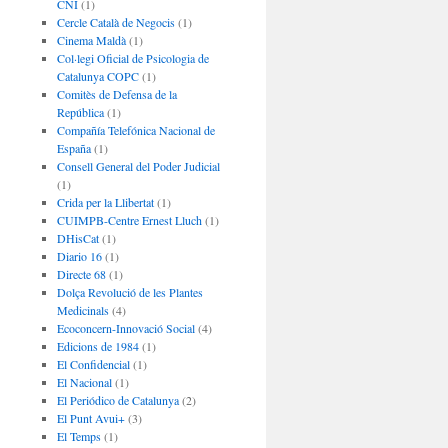
CNI
(1)
Cercle Català de Negocis
(1)
Cinema Maldà
(1)
Col·legi Oficial de Psicologia de
Catalunya COPC
(1)
Comitès de Defensa de la
República
(1)
Compañía Telefónica Nacional de
España
(1)
Consell General del Poder Judicial
(1)
Crida per la Llibertat
(1)
CUIMPB-Centre Ernest Lluch
(1)
DHisCat
(1)
Diario 16
(1)
Directe 68
(1)
Dolça Revolució de les Plantes
Medicinals
(4)
Ecoconcern-Innovació Social
(4)
Edicions de 1984
(1)
El Confidencial
(1)
El Nacional
(1)
El Periódico de Catalunya
(2)
El Punt Avui+
(3)
El Temps
(1)