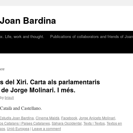
 Joan Bardina
x. Life, work and thought.
Publications of collaborators and friends of Joa
sos
s del Xiri. Carta als parlamentaris
e Jorge Molinari. I més.
by
brauli
n Català and Castellano.
'Estudis Joan Bardina
,
Cinema Maldà
,
Facebook
,
Jorge Aniceto Molinari
,
os Catalans | Paises Catalanes
,
Sàhara Occidental
,
Texts | Textos
,
Textos en
sos
,
Unió Europea
|
Leave a comment