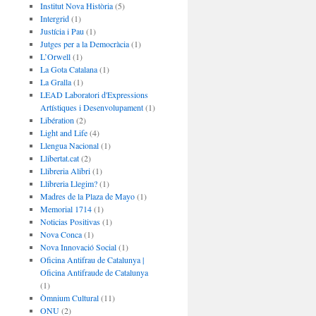
Institut Nova Història
(5)
Intergrid
(1)
Justícia i Pau
(1)
Jutges per a la Democràcia
(1)
L’Orwell
(1)
La Gota Catalana
(1)
La Gralla
(1)
LEAD Laboratori d'Expressions
Artístiques i Desenvolupament
(1)
Libération
(2)
Light and Life
(4)
Llengua Nacional
(1)
Llibertat.cat
(2)
Llibreria Alibri
(1)
Llibreria Llegim?
(1)
Madres de la Plaza de Mayo
(1)
Memorial 1714
(1)
Noticias Positivas
(1)
Nova Conca
(1)
Nova Innovació Social
(1)
Oficina Antifrau de Catalunya |
Oficina Antifraude de Catalunya
(1)
Òmnium Cultural
(11)
ONU
(2)