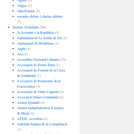
vagues
(1)
viatges
(1)
videoforums
(5)
xerrades-debats | charlas-debates
(7)
Entitats | Entidades
(56)
3a Joventut x la República
(1)
Ajuntament de La Sentiu de Sió
(1)
Ajuntament de Montblanc
(1)
Apple
(1)
Ara
(1)
Assemblea Nacional Catalana
(13)
Associació de Dones Elaia
(1)
Associació de Foment de la Caixa
de Solidaritat
(1)
Associació de Practicants de la
Psicoestètica
(1)
Associació de Veïns Cappont
(1)
Associació Diner Comunitari
(1)
Ateneu Igualadí
(1)
Ateneu Independentista d’Arenys
de Munt
(1)
ATTAC-Acordem
(1)
Autoritat Italiana de la Competència
(1)