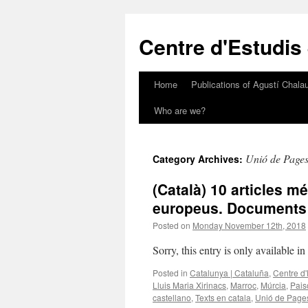
Skip
to
Centre d'Estudis
content
Home
Publications of Agustí Chalau
Who are we?
Unió de Page
Category Archives:
(Català) 10 articles mé
europeus. Documents d
Posted on
Monday November 12th, 2018
Sorry, this entry is only available i
Posted in
Catalunya | Cataluña
,
Centre d
Lluis Maria Xirinacs
,
Marroc
,
Múrcia
,
Pais
castellano
,
Texts en catala
,
Unió de Page