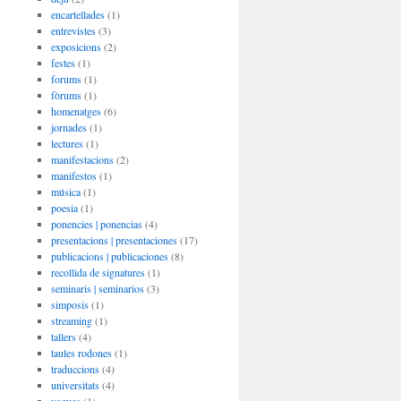
encartellades
(1)
entrevistes
(3)
exposicions
(2)
festes
(1)
forums
(1)
fòrums
(1)
homenatges
(6)
jornades
(1)
lectures
(1)
manifestacions
(2)
manifestos
(1)
música
(1)
poesia
(1)
ponencies | ponencias
(4)
presentacions | presentaciones
(17)
publicacions | publicaciones
(8)
recollida de signatures
(1)
seminaris | seminarios
(3)
simposis
(1)
streaming
(1)
tallers
(4)
taules rodones
(1)
traduccions
(4)
universitats
(4)