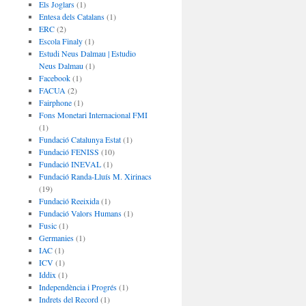
Els Joglars
(1)
Entesa dels Catalans
(1)
ERC
(2)
Escola Finaly
(1)
Estudi Neus Dalmau | Estudio
Neus Dalmau
(1)
Facebook
(1)
FACUA
(2)
Fairphone
(1)
Fons Monetari Internacional FMI
(1)
Fundació Catalunya Estat
(1)
Fundació FENISS
(10)
Fundació INEVAL
(1)
Fundació Randa-Lluís M. Xirinacs
(19)
Fundació Reeixida
(1)
Fundació Valors Humans
(1)
Fusic
(1)
Germanies
(1)
IAC
(1)
ICV
(1)
Iddix
(1)
Independència i Progrés
(1)
Indrets del Record
(1)