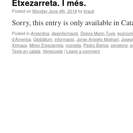
Etxezarreta. I més.
Posted on
Monday June 4th, 2018
by
brauli
Sorry, this entry is only available in Ca
Posted in
Argentina
,
desinformació
,
Dolors Marin Tuyà
,
econom
d'America
,
Globàlium
,
informació
,
Jorge Aniceto Molinari
,
Josep
Xirinacs
,
Miren Etxezarreta
,
moneda
,
Pedro Baños
,
pensions
,
p
Texts en catala
,
Veneçuela
|
Leave a comment