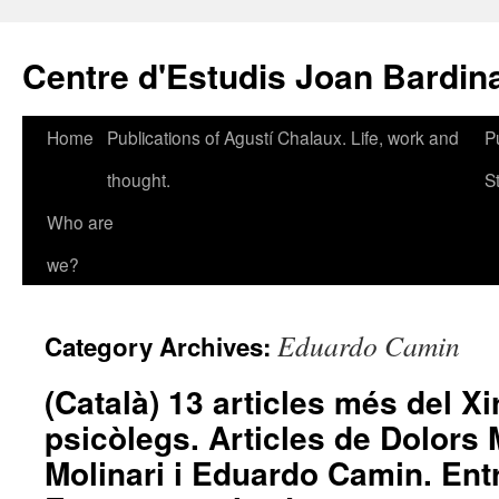
Skip
to
Centre d'Estudis Joan Bardin
content
Home
Publications of Agustí Chalaux. Life, work and
P
thought.
S
Who are
we?
Eduardo Camin
Category Archives:
(Català) 13 articles més del Xi
psicòlegs. Articles de Dolors 
Molinari i Eduardo Camin. Ent