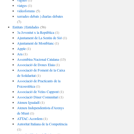
vagues
(1)
viatges
(1)
videoforums
(5)
xerrades-debats | charlas-debates
(7)
Entitats | Entidades
(56)
3a Joventut x la República
(1)
Ajuntament de La Sentiu de Sió
(1)
Ajuntament de Montblanc
(1)
Apple
(1)
Ara
(1)
Assemblea Nacional Catalana
(13)
Associació de Dones Elaia
(1)
Associació de Foment de la Caixa
de Solidaritat
(1)
Associació de Practicants de la
Psicoestètica
(1)
Associació de Veïns Cappont
(1)
Associació Diner Comunitari
(1)
Ateneu Igualadí
(1)
Ateneu Independentista d’Arenys
de Munt
(1)
ATTAC-Acordem
(1)
Autoritat Italiana de la Competència
(1)