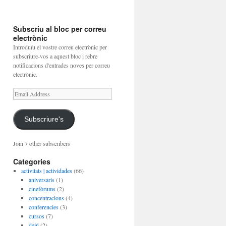
Subscriu al bloc per correu
electrònic
Introduïu el vostre correu electrònic per
subscriure-vos a aquest bloc i rebre
notificacions d'entrades noves per correu
electrònic.
Email
Address
Subscriure's
Join 7 other subscribers
Categories
activitats | actividades
(66)
aniversaris
(1)
cinefòrums
(2)
concentracions
(4)
conferencies
(3)
cursos
(7)
dejú
(2)