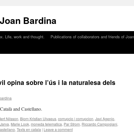
 Joan Bardina
x. Life, work and thought.
Publications of collaborators and friends of Joa
vil opina sobre l’ús i la naturalesa dels
bardina
n Català and Castellano.
Bert Nilsson
,
Bjorn Kristian Ulvaeus
,
corrupcio | corrupcion
,
Javi Agenjo
,
 Jarva
,
Marie Look
,
moneda telematica
,
Par Strom
,
Riccardo Campogiani
,
castellano
,
Texts en catala
|
Leave a comment