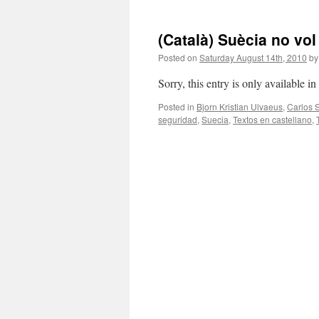
(Català) Suècia no vol
Posted on
Saturday August 14th, 2010
by
Sorry, this entry is only available i
Posted in
Bjorn Kristian Ulvaeus
,
Carlos 
seguridad
,
Suecia
,
Textos en castellano
,