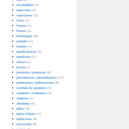
encartellades
(1)
entrevistes
(3)
exposicions
(2)
festes
(1)
forums
(1)
fòrums
(1)
homenatges
(6)
jornades
(1)
lectures
(1)
manifestacions
(2)
manifestos
(1)
música
(1)
poesia
(1)
ponencies | ponencias
(4)
presentacions | presentaciones
(17)
publicacions | publicaciones
(8)
recollida de signatures
(1)
seminaris | seminarios
(3)
simposis
(1)
streaming
(1)
tallers
(4)
taules rodones
(1)
traduccions
(4)
universitats
(4)