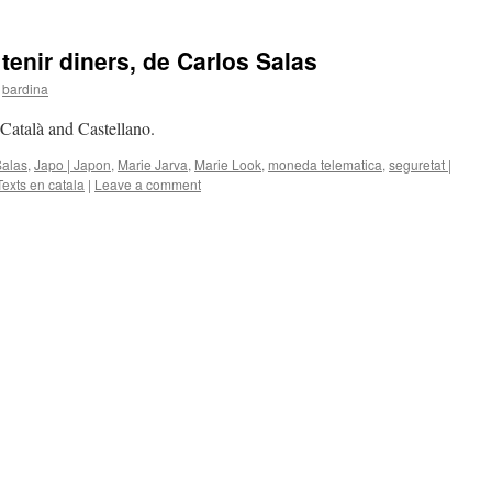
 tenir diners, de Carlos Salas
bardina
n Català and Castellano.
Salas
,
Japo | Japon
,
Marie Jarva
,
Marie Look
,
moneda telematica
,
seguretat |
Texts en catala
|
Leave a comment