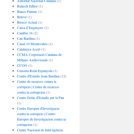
Autoritat Nacional Catalana
(1)
Balasch Editor
(1)
Banco Palmas
(1)
Betevé
(1)
Bioeco Actual
(1)
Caixa d’Enginyers
(1)
Cambio 16
(2)
Can Bardina
(1)
Canal 10 Montevideo
(1)
Catalunya Acció
(1)
CCMA Corporació Catalana de
MItjans Audiovisuals
(1)
CCOO
(1)
Censura Reial Espanyola
(1)
Centre d'Estudis Joan Bardina
(12)
Centre de recursos contra la
corrupcio | Centre de recursos
contra la corrupcion
(1)
Centre Delàs d'Estudis per la Pau
(1)
Centre Europeu d'Investigacio
contra la corrupcio | Centro
Europeo de Investigacion contra la
corrupcion
(1)
Centre Nacional de Intel·ligència