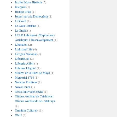
Institut Nova Història
(5)
Intergrid
(1)
Justícia i Pau
(1)
Jutges per a la Democràcia
(1)
L’Orwell
(1)
La Gota Catalana
(1)
La Gralla
(1)
LEAD Laboratori d'Expressions
Artístiques i Desenvolupament
(1)
Libération
(2)
Light and Life
(4)
Llengua Nacional
(1)
Llibertat.cat
(2)
Llibreria Alibri
(1)
Llibreria Llegim?
(1)
Madres de la Plaza de Mayo
(1)
Memorial 1714
(1)
Noticias Positivas
(1)
Nova Conca
(1)
Nova Innovació Social
(1)
Oficina Antifrau de Catalunya |
Oficina Antifraude de Catalunya
(1)
Òmnium Cultural
(11)
ONU
(2)