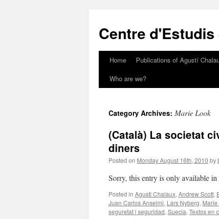
Skip
to
Centre d'Estudis
content
Home
Publications of Agustí Chalau
Who are we?
Marie Look
Category Archives:
(Català) La societat ci
diners
Posted on
Monday August 16th, 2010
by
Sorry, this entry is only available i
Posted in
Agusti Chalaux
,
Andrew Scott
,
Juan Carlos Anselmi
,
Lars Nyberg
,
Marie
seguretat | seguridad
,
Suecia
,
Textos en 