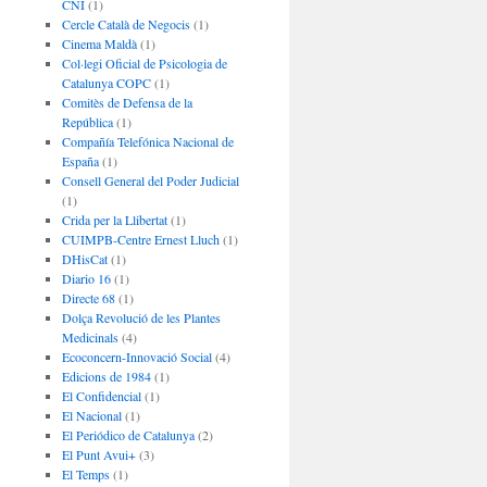
CNI
(1)
Cercle Català de Negocis
(1)
Cinema Maldà
(1)
Col·legi Oficial de Psicologia de
Catalunya COPC
(1)
Comitès de Defensa de la
República
(1)
Compañía Telefónica Nacional de
España
(1)
Consell General del Poder Judicial
(1)
Crida per la Llibertat
(1)
CUIMPB-Centre Ernest Lluch
(1)
DHisCat
(1)
Diario 16
(1)
Directe 68
(1)
Dolça Revolució de les Plantes
Medicinals
(4)
Ecoconcern-Innovació Social
(4)
Edicions de 1984
(1)
El Confidencial
(1)
El Nacional
(1)
El Periódico de Catalunya
(2)
El Punt Avui+
(3)
El Temps
(1)