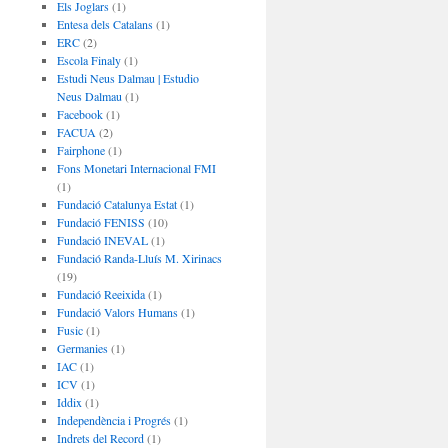
Els Joglars
(1)
Entesa dels Catalans
(1)
ERC
(2)
Escola Finaly
(1)
Estudi Neus Dalmau | Estudio
Neus Dalmau
(1)
Facebook
(1)
FACUA
(2)
Fairphone
(1)
Fons Monetari Internacional FMI
(1)
Fundació Catalunya Estat
(1)
Fundació FENISS
(10)
Fundació INEVAL
(1)
Fundació Randa-Lluís M. Xirinacs
(19)
Fundació Reeixida
(1)
Fundació Valors Humans
(1)
Fusic
(1)
Germanies
(1)
IAC
(1)
ICV
(1)
Iddix
(1)
Independència i Progrés
(1)
Indrets del Record
(1)