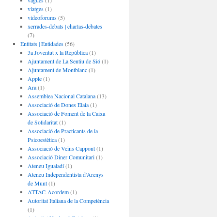
vagues
(1)
viatges
(1)
videoforums
(5)
xerrades-debats | charlas-debates
(7)
Entitats | Entidades
(56)
3a Joventut x la República
(1)
Ajuntament de La Sentiu de Sió
(1)
Ajuntament de Montblanc
(1)
Apple
(1)
Ara
(1)
Assemblea Nacional Catalana
(13)
Associació de Dones Elaia
(1)
Associació de Foment de la Caixa
de Solidaritat
(1)
Associació de Practicants de la
Psicoestètica
(1)
Associació de Veïns Cappont
(1)
Associació Diner Comunitari
(1)
Ateneu Igualadí
(1)
Ateneu Independentista d’Arenys
de Munt
(1)
ATTAC-Acordem
(1)
Autoritat Italiana de la Competència
(1)