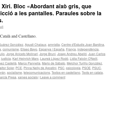
l Xiri. Bloc «Abordant això gris, que
icció a les pantalles. Paraules sobre la
s.
uli
n Català and Castellano.
Suárez González
,
Agusti Chalaux
,
amnistia
,
Centre d'Estudis Joan Bardina
,
a
,
comunisme
,
Eliseo Bayo
,
Espanya | España
,
França
,
independència
,
uijo
,
Jorge Aniceto Molinari
,
Jorge Bruni
,
Josep Andreu Abelló
,
Juan Carlos
,
justicia
,
Karl Heinrich Marx
,
Laureà López Rodó
,
Lidia Falcón O'Neill
,
uez Castellà
,
Marco Pannella
,
Mario de Sábato
,
Melchor Turiño González
,
altor Soler
,
PCE
,
Pinna Nelly de Agostini
,
PSC
,
psicologia
,
PSOE
,
PSUC
,
erán
,
socialisme
,
telecomunicacions
,
Textos en castellano
,
Texts en catala
,
arcía Presa
,
xarxes socials
|
Leave a comment