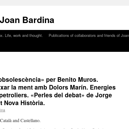
 Joan Bardina
x. Life, work and thought.
Publications of collaborators and friends of Joa
obsolescència» per Benito Muros.
uixar la ment amb Dolors Marín. Energies
etroliers. «Perles del debat» de Jorge
t Nova Història.
ina
n Català and Castellano.