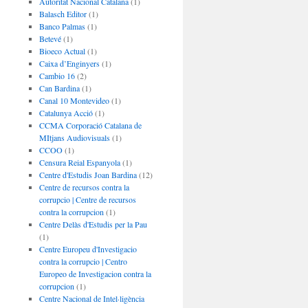
Autoritat Nacional Catalana
(1)
Balasch Editor
(1)
Banco Palmas
(1)
Betevé
(1)
Bioeco Actual
(1)
Caixa d’Enginyers
(1)
Cambio 16
(2)
Can Bardina
(1)
Canal 10 Montevideo
(1)
Catalunya Acció
(1)
CCMA Corporació Catalana de
MItjans Audiovisuals
(1)
CCOO
(1)
Censura Reial Espanyola
(1)
Centre d'Estudis Joan Bardina
(12)
Centre de recursos contra la
corrupcio | Centre de recursos
contra la corrupcion
(1)
Centre Delàs d'Estudis per la Pau
(1)
Centre Europeu d'Investigacio
contra la corrupcio | Centro
Europeo de Investigacion contra la
corrupcion
(1)
Centre Nacional de Intel·ligència