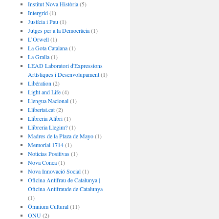
Institut Nova Història
(5)
Intergrid
(1)
Justícia i Pau
(1)
Jutges per a la Democràcia
(1)
L’Orwell
(1)
La Gota Catalana
(1)
La Gralla
(1)
LEAD Laboratori d'Expressions
Artístiques i Desenvolupament
(1)
Libération
(2)
Light and Life
(4)
Llengua Nacional
(1)
Llibertat.cat
(2)
Llibreria Alibri
(1)
Llibreria Llegim?
(1)
Madres de la Plaza de Mayo
(1)
Memorial 1714
(1)
Noticias Positivas
(1)
Nova Conca
(1)
Nova Innovació Social
(1)
Oficina Antifrau de Catalunya |
Oficina Antifraude de Catalunya
(1)
Òmnium Cultural
(11)
ONU
(2)