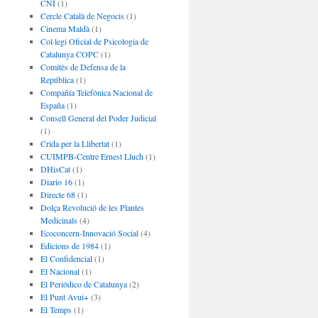
CNI
(1)
Cercle Català de Negocis
(1)
Cinema Maldà
(1)
Col·legi Oficial de Psicologia de
Catalunya COPC
(1)
Comitès de Defensa de la
República
(1)
Compañía Telefónica Nacional de
España
(1)
Consell General del Poder Judicial
(1)
Crida per la Llibertat
(1)
CUIMPB-Centre Ernest Lluch
(1)
DHisCat
(1)
Diario 16
(1)
Directe 68
(1)
Dolça Revolució de les Plantes
Medicinals
(4)
Ecoconcern-Innovació Social
(4)
Edicions de 1984
(1)
El Confidencial
(1)
El Nacional
(1)
El Periódico de Catalunya
(2)
El Punt Avui+
(3)
El Temps
(1)