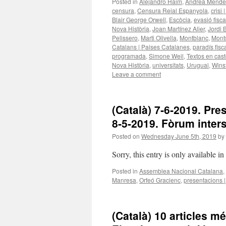
Posted in
Alejandro Haim
,
Andrea Mende
censura
,
Censura Reial Espanyola
,
crisi |
Blair George Orwell
,
Escòcia
,
evasió fisca
Nova Història
,
Joan Martínez Alier
,
Jordi 
Pelissero
,
Marti Olivella
,
Montblanc
,
Monts
Catalans | Paises Catalanes
,
paradís fisc
programada
,
Simone Weil
,
Textos en cast
Nova Història
,
universitats
,
Uruguai
,
Wins
Leave a comment
(Català) 7‑6‑2019. Pre
8‑5‑2019. Fòrum inters
Posted on
Wednesday June 5th, 2019
by
Sorry, this entry is only available i
Posted in
Assemblea Nacional Catalana
,
Manresa
,
Orfeó Gracienc
,
presentacions 
(Català) 10 articles mé