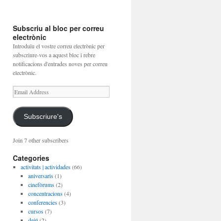
Subscriu al bloc per correu
electrònic
Introduïu el vostre correu electrònic per
subscriure-vos a aquest bloc i rebre
notificacions d'entrades noves per correu
electrònic.
Email
Address
Subscriure's
Join 7 other subscribers
Categories
activitats | actividades
(66)
aniversaris
(1)
cinefòrums
(2)
concentracions
(4)
conferencies
(3)
cursos
(7)
dejú
(2)