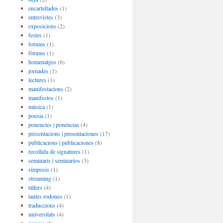
encartellades
(1)
entrevistes
(3)
exposicions
(2)
festes
(1)
forums
(1)
fòrums
(1)
homenatges
(6)
jornades
(1)
lectures
(1)
manifestacions
(2)
manifestos
(1)
música
(1)
poesia
(1)
ponencies | ponencias
(4)
presentacions | presentaciones
(17)
publicacions | publicaciones
(8)
recollida de signatures
(1)
seminaris | seminarios
(3)
simposis
(1)
streaming
(1)
tallers
(4)
taules rodones
(1)
traduccions
(4)
universitats
(4)