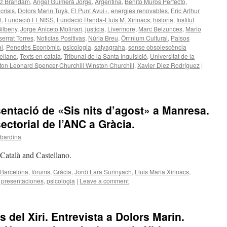
z Brandam
,
Àngel Guimerà Jorge
,
Argentina
,
Benito Muros Perfecto
,
 crisis
,
Dolors Marin Tuyà
,
El Punt Avui+
,
energies renovables
,
Eric Arthur
l
,
Fundació FENISS
,
Fundació Randa-Lluís M. Xirinacs
,
historia
,
Institut
Bilbeny
,
Jorge Aniceto Molinari
,
justicia
,
Livermore
,
Marc Belzunces
,
Mario
errat Torres
,
Noticias Positivas
,
Núria Breu
,
Òmnium Cultural
,
Paisos
al
,
Penedès Econòmic
,
psicologia
,
satyagraha
,
sense obsolescència
ellano
,
Texts en catala
,
Tribunal de la Santa Inquisició
,
Universitat de la
ton Leonard Spencer-Churchill Winston Churchill
,
Xavier Diez Rodríguez
|
sentació de «Sis nits d’agost» a Manresa.
ectorial de l’ANC a Gràcia.
bardina
n Català and Castellano.
Barcelona
,
fòrums
,
Gràcia
,
Jordi Lara Surinyach
,
Lluis Maria Xirinacs
,
| presentaciones
,
psicologia
|
Leave a comment
s del Xiri. Entrevista a Dolors Marin.