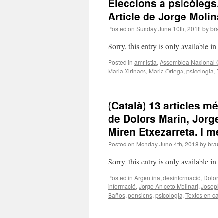
Eleccions a psicòlegs
Article de Jorge Molina
Posted on
Sunday June 10th, 2018
by
bra
Sorry, this entry is only available i
Posted in
amnistia
,
Assemblea Nacional 
Maria Xirinacs
,
Maria Ortega
,
psicologia
,
(Català) 13 articles mé
de Dolors Marin, Jorg
Miren Etxezarreta. I m
Posted on
Monday June 4th, 2018
by
brau
Sorry, this entry is only available i
Posted in
Argentina
,
desinformació
,
Dolor
informació
,
Jorge Aniceto Molinari
,
Josep
Baños
,
pensions
,
psicologia
,
Textos en ca