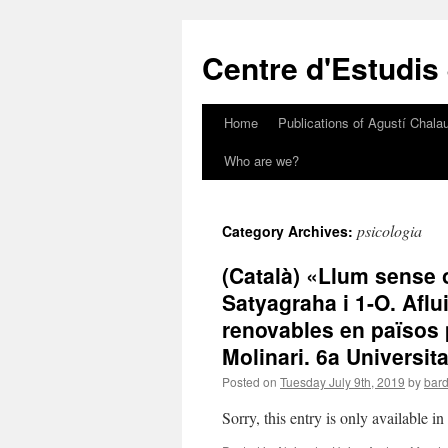
Skip
to
Centre d'Estudis
content
Home
Publications of Agustí Chalau
Who are we?
psicologia
Category Archives:
(Català) «Llum sense 
Satyagraha i 1-O. Afl
renovables en països p
Molinari. 6a Universita
Posted on
Tuesday July 9th, 2019
by
bard
Sorry, this entry is only available i