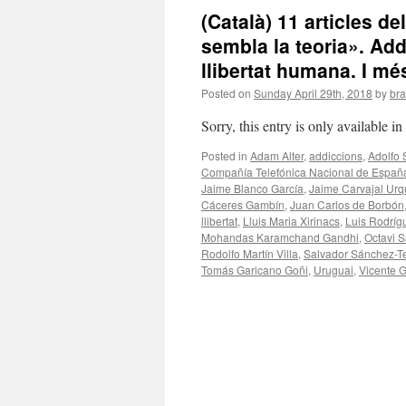
(Català) 11 articles de
sembla la teoria». Add
llibertat humana. I mé
Posted on
Sunday April 29th, 2018
by
bra
Sorry, this entry is only available i
Posted in
Adam Alter
,
addiccions
,
Adolfo 
Compañía Telefónica Nacional de Españ
Jaime Blanco García
,
Jaime Carvajal Urq
Cáceres Gambín
,
Juan Carlos de Borbón
llibertat
,
Lluis Maria Xirinacs
,
Luis Rodríg
Mohandas Karamchand Gandhi
,
Octavi S
Rodolfo Martín Villa
,
Salvador Sánchez-T
Tomás Garicano Goñi
,
Uruguai
,
Vicente G