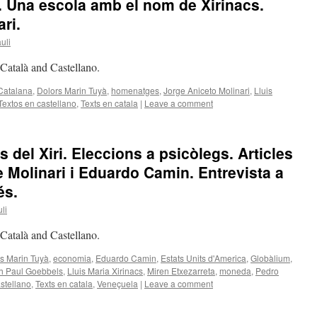
. Una escola amb el nom de Xirinacs.
ri.
uli
n Català and Castellano.
Catalana
,
Dolors Marin Tuyà
,
homenatges
,
Jorge Aniceto Molinari
,
Lluis
Textos en castellano
,
Texts en catala
|
Leave a comment
s del Xiri. Eleccions a psicòlegs. Articles
e Molinari i Eduardo Camin. Entrevista a
és.
li
n Català and Castellano.
s Marin Tuyà
,
economia
,
Eduardo Camin
,
Estats Units d'America
,
Globàlium
,
h Paul Goebbels
,
Lluis Maria Xirinacs
,
Miren Etxezarreta
,
moneda
,
Pedro
stellano
,
Texts en catala
,
Veneçuela
|
Leave a comment