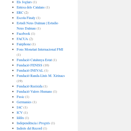
Els Joglars
(1)
Entesa dels Catalans
(1)
ERC
(2)
Escola Finaly
(1)
Estudi Neus Dalmau | Estudio
Neus Dalmau
(1)
Facebook
(1)
FACUA
(2)
Fairphone
(1)
Fons Monetari Internacional FMI
(1)
Fundació Catalunya Estat
(1)
Fundació FENISS
(10)
Fundació INEVAL
(1)
Fundació Randa-Lluís M. Xirinacs
(19)
Fundació Reeixida
(1)
Fundació Valors Humans
(1)
Fusic
(1)
Germanies
(1)
IAC
(1)
ICV
(1)
Iddix
(1)
Independència i Progrés
(1)
Indrets del Record
(1)