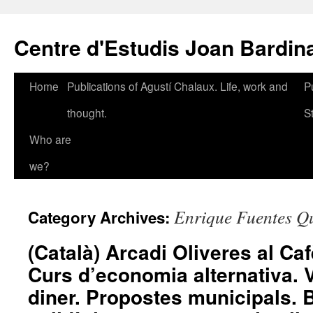
Skip
to
Centre d'Estudis Joan Bardin
content
Home
Publications of Agustí Chalaux. Life, work and
P
thought.
S
Who are
we?
Enrique Fuentes Q
Category Archives:
(Català) Arcadi Oliveres al Caf
Curs d’economia alternativa. 
diner. Propostes municipals.