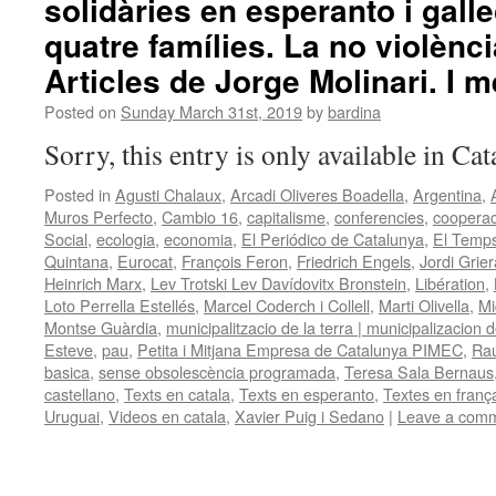
solidàries en esperanto i galle
quatre famílies. La no violènc
Articles de Jorge Molinari. I m
Posted on
Sunday March 31st, 2019
by
bardina
Sorry, this entry is only available in Ca
Posted in
Agusti Chalaux
,
Arcadi Oliveres Boadella
,
Argentina
,
Muros Perfecto
,
Cambio 16
,
capitalisme
,
conferencies
,
cooperac
Social
,
ecologia
,
economia
,
El Periódico de Catalunya
,
El Temp
Quintana
,
Eurocat
,
François Feron
,
Friedrich Engels
,
Jordi Grier
Heinrich Marx
,
Lev Trotski Lev Davídovitx Bronstein
,
Libération
,
Loto Perrella Estellés
,
Marcel Coderch i Collell
,
Marti Olivella
,
Mi
Montse Guàrdia
,
municipalitzacio de la terra | municipalizacion de
Esteve
,
pau
,
Petita i Mitjana Empresa de Catalunya PIMEC
,
Raú
basica
,
sense obsolescència programada
,
Teresa Sala Bernaus
castellano
,
Texts en catala
,
Texts en esperanto
,
Textes en franç
Uruguai
,
Videos en catala
,
Xavier Puig i Sedano
|
Leave a com