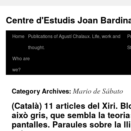
Skip
to
Centre d'Estudis Joan Bardin
content
Home
Publications of Agustí Chalaux. Life, work and
P
thought.
S
Who are
we?
Mario de Sábato
Category Archives:
(Català) 11 articles del Xiri. 
això gris, que sembla la teoria
pantalles. Paraules sobre la ll