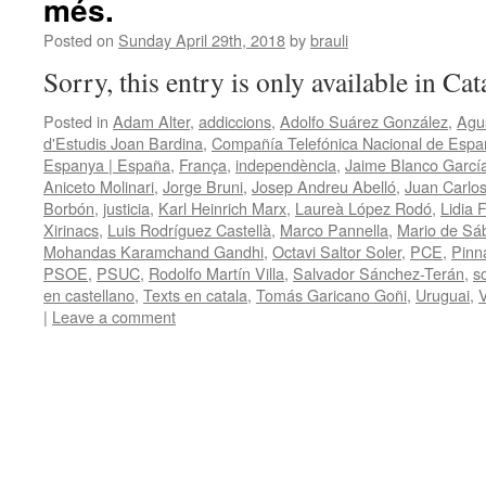
més.
Posted on
Sunday April 29th, 2018
by
brauli
Sorry, this entry is only available in Ca
Posted in
Adam Alter
,
addiccions
,
Adolfo Suárez González
,
Agu
d'Estudis Joan Bardina
,
Compañía Telefónica Nacional de Espa
Espanya | España
,
França
,
independència
,
Jaime Blanco Garcí
Aniceto Molinari
,
Jorge Bruni
,
Josep Andreu Abelló
,
Juan Carlo
Borbón
,
justicia
,
Karl Heinrich Marx
,
Laureà López Rodó
,
Lidia 
Xirinacs
,
Luis Rodríguez Castellà
,
Marco Pannella
,
Mario de Sá
Mohandas Karamchand Gandhi
,
Octavi Saltor Soler
,
PCE
,
Pinna
PSOE
,
PSUC
,
Rodolfo Martín Villa
,
Salvador Sánchez-Terán
,
s
en castellano
,
Texts en catala
,
Tomás Garicano Goñi
,
Uruguai
,
V
|
Leave a comment