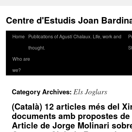
Skip
to
Centre d'Estudis Joan Bardin
content
Home
Publications of Agustí Chalaux. Life, work and
P
thought.
S
Who are
we?
Els Joglars
Category Archives:
(Català) 12 articles més del Xir
documents amb propostes de l
Article de Jorge Molinari sobr