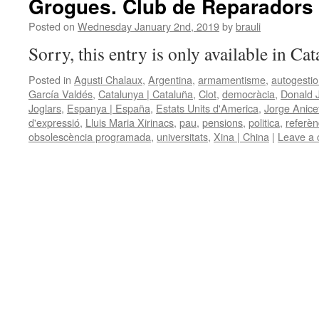
Grogues. Club de Reparadors d
Posted on
Wednesday January 2nd, 2019
by
brauli
Sorry, this entry is only available in Ca
Posted in
Agusti Chalaux
,
Argentina
,
armamentisme
,
autogestio
García Valdés
,
Catalunya | Cataluña
,
Clot
,
democràcia
,
Donald 
Joglars
,
Espanya | España
,
Estats Units d'America
,
Jorge Anice
d'expressió
,
Lluis Maria Xirinacs
,
pau
,
pensions
,
politica
,
referè
obsolescència programada
,
universitats
,
Xina | China
|
Leave a