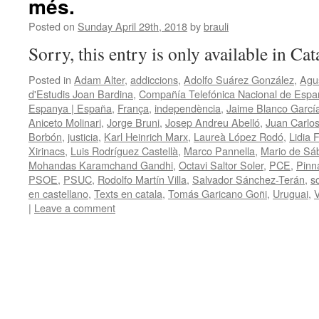
més.
Posted on
Sunday April 29th, 2018
by
brauli
Sorry, this entry is only available in Ca
Posted in
Adam Alter
,
addiccions
,
Adolfo Suárez González
,
Agu
d'Estudis Joan Bardina
,
Compañía Telefónica Nacional de Espa
Espanya | España
,
França
,
independència
,
Jaime Blanco Garcí
Aniceto Molinari
,
Jorge Bruni
,
Josep Andreu Abelló
,
Juan Carlo
Borbón
,
justicia
,
Karl Heinrich Marx
,
Laureà López Rodó
,
Lidia 
Xirinacs
,
Luis Rodríguez Castellà
,
Marco Pannella
,
Mario de Sá
Mohandas Karamchand Gandhi
,
Octavi Saltor Soler
,
PCE
,
Pinna
PSOE
,
PSUC
,
Rodolfo Martín Villa
,
Salvador Sánchez-Terán
,
s
en castellano
,
Texts en catala
,
Tomás Garicano Goñi
,
Uruguai
,
V
|
Leave a comment