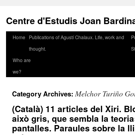
Skip
to
Centre d'Estudis Joan Bardin
content
Home
Publications of Agustí Chalaux. Life, work and
P
thought.
S
Who are
we?
Melchor Turiño Go
Category Archives:
(Català) 11 articles del Xiri. 
això gris, que sembla la teoria
pantalles. Paraules sobre la ll