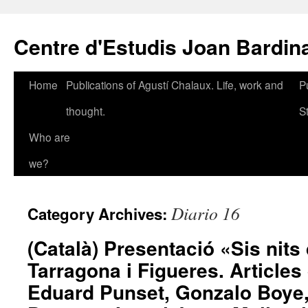
Skip
to
Centre d'Estudis Joan Bardin
content
Home
Publications of Agustí Chalaux. Life, work and
P
thought.
S
Who are
we?
Diario 16
Category Archives:
(Català) Presentació «Sis nits
Tarragona i Figueres. Articles
Eduard Punset, Gonzalo Boye, 