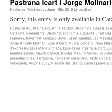
Pastrana Icart i Jorge Molinari
Posted on
Wednesday June 19th, 2019
by
bardina
Sorry, this entry is only available in Ca
Posted in
Agusti Chalaux
,
Anna Teixidor
,
Argentina
,
Beatriz Ta
Cataluña
,
comunisme
,
Diario 16
,
economia
,
Eduard Punset Cas
Figueres
,
fraternitat
,
Gonzalo Boye Tusset
,
igualtat
,
Jair Messia
Jorge Aniceto Molinari
,
José Alberto Mujica Cordano Pepe Muji
d'expressió
,
Lluis Maria Xirinacs
,
Lluís-Ignasi Pastrana Icart
,
Lui
manifestacions
,
Mauricio Macri
,
Nicolás Maduro Moros
,
no viole
presentaciones
,
Tarragona
,
Textos en castellano
,
Texts en catal
Veneçuela
,
Victor Pougy
,
Vladímir Ilitx Uliànov Lenin
|
Leave a 