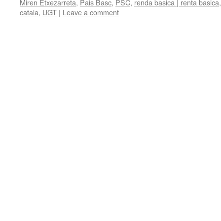
Miren Etxezarreta
,
Pais Basc
,
PSC
,
renda basica | renta basica
catala
,
UGT
|
Leave a comment