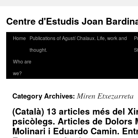
Skip
to
Centre d'Estudis Joan Bardin
content
Home
Publications of Agustí Chalaux. Life, work and
P
thought.
S
Who are
we?
Miren Etxezarreta
Category Archives:
(Català) 13 articles més del Xi
psicòlegs. Articles de Dolors 
Molinari i Eduardo Camin. Ent