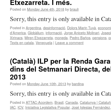
Etxezarreta. I més.
Posted on
Monday June 4th, 2018
by
brauli
Sorry, this entry is only available in Ca
Posted in
Argentina
,
desinformació
,
Dolors Marin Tuyà
,
econom
d'America
,
Globàlium
,
informació
,
Jorge Aniceto Molinari
,
Josep
Xirinacs
,
Miren Etxezarreta
,
moneda
,
Pedro Baños
,
pensions
,
p
Texts en catala
,
Veneçuela
|
Leave a comment
(Català) ILP per la Renda Gar
dins del Setmanari Directa, de
2013
Posted on
Monday June 10th, 2013
by
bardina
Sorry, this entry is only available in Ca
Posted in
ATTAC-Acordem
,
Brasil
,
Canada
,
Catalunya | Catalu
IAC
,
ICV
,
Iniciativa Legislativa Popular
,
José Iglesias Fernández