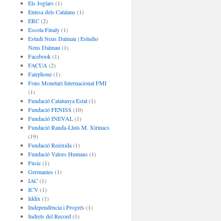
Els Joglars
(1)
Entesa dels Catalans
(1)
ERC
(2)
Escola Finaly
(1)
Estudi Neus Dalmau | Estudio
Neus Dalmau
(1)
Facebook
(1)
FACUA
(2)
Fairphone
(1)
Fons Monetari Internacional FMI
(1)
Fundació Catalunya Estat
(1)
Fundació FENISS
(10)
Fundació INEVAL
(1)
Fundació Randa-Lluís M. Xirinacs
(19)
Fundació Reeixida
(1)
Fundació Valors Humans
(1)
Fusic
(1)
Germanies
(1)
IAC
(1)
ICV
(1)
Iddix
(1)
Independència i Progrés
(1)
Indrets del Record
(1)