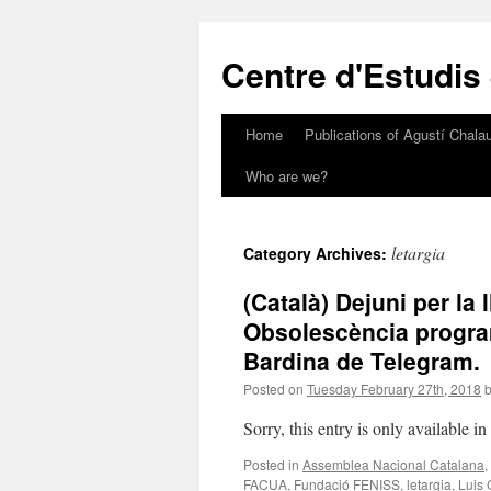
Skip
to
Centre d'Estudis
content
Home
Publications of Agustí Chalau
Who are we?
letargia
Category Archives:
(Català) Dejuni per la l
Obsolescència program
Bardina de Telegram.
Posted on
Tuesday February 27th, 2018
Sorry, this entry is only available i
Posted in
Assemblea Nacional Catalana
,
FACUA
,
Fundació FENISS
,
letargia
,
Luis 