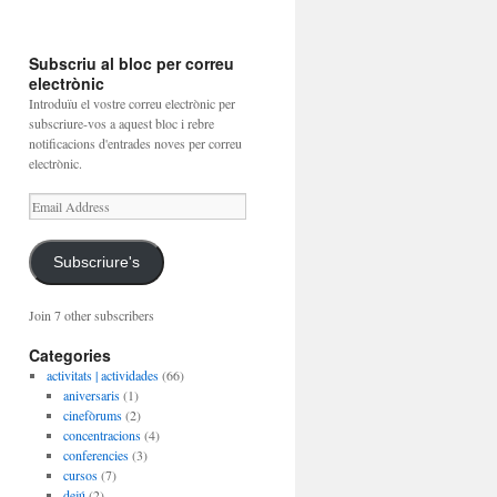
Subscriu al bloc per correu
electrònic
Introduïu el vostre correu electrònic per
subscriure-vos a aquest bloc i rebre
notificacions d'entrades noves per correu
electrònic.
Email
Address
Subscriure's
Join 7 other subscribers
Categories
activitats | actividades
(66)
aniversaris
(1)
cinefòrums
(2)
concentracions
(4)
conferencies
(3)
cursos
(7)
dejú
(2)