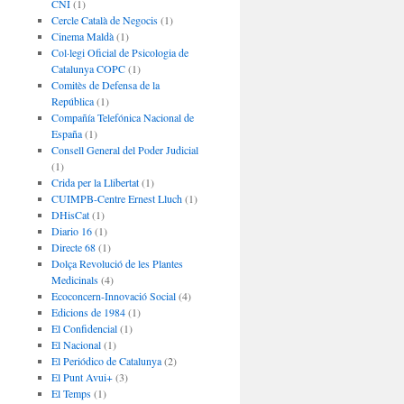
CNI
(1)
Cercle Català de Negocis
(1)
Cinema Maldà
(1)
Col·legi Oficial de Psicologia de
Catalunya COPC
(1)
Comitès de Defensa de la
República
(1)
Compañía Telefónica Nacional de
España
(1)
Consell General del Poder Judicial
(1)
Crida per la Llibertat
(1)
CUIMPB-Centre Ernest Lluch
(1)
DHisCat
(1)
Diario 16
(1)
Directe 68
(1)
Dolça Revolució de les Plantes
Medicinals
(4)
Ecoconcern-Innovació Social
(4)
Edicions de 1984
(1)
El Confidencial
(1)
El Nacional
(1)
El Periódico de Catalunya
(2)
El Punt Avui+
(3)
El Temps
(1)