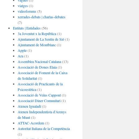
vagues
(1)
viatges
(1)
videoforums
(5)
xerrades-debats | charlas-debates
(7)
Entitats | Entidades
(56)
3a Joventut x la República
(1)
Ajuntament de La Sentiu de Sió
(1)
Ajuntament de Montblanc
(1)
Apple
(1)
Ara
(1)
Assemblea Nacional Catalana
(13)
Associació de Dones Elaia
(1)
Associació de Foment de la Caixa
de Solidaritat
(1)
Associació de Practicants de la
Psicoestètica
(1)
Associació de Veïns Cappont
(1)
Associació Diner Comunitari
(1)
Ateneu Igualadí
(1)
Ateneu Independentista d’Arenys
de Munt
(1)
ATTAC-Acordem
(1)
Autoritat Italiana de la Competència
(1)