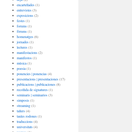
encartellades
(1)
entrevistes
(3)
exposicions
(2)
festes
(1)
forums
(1)
fòrums
(1)
homenatges
(6)
jornades
(1)
lectures
(1)
manifestacions
(2)
manifestos
(1)
música
(1)
poesia
(1)
ponencies | ponencias
(4)
presentacions | presentaciones
(17)
publicacions | publicaciones
(8)
recollida de signatures
(1)
seminaris | seminarios
(3)
simposis
(1)
streaming
(1)
tallers
(4)
taules rodones
(1)
traduccions
(4)
universitats
(4)