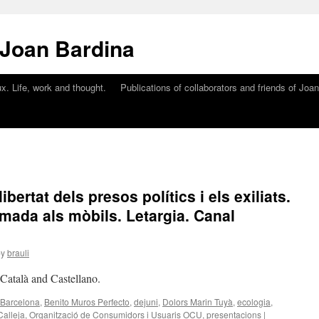
 Joan Bardina
x. Life, work and thought.
Publications of collaborators and friends of Joa
libertat dels presos polítics i els exiliats.
ada als mòbils. Letargia. Canal
by
brauli
n Català and Castellano.
Barcelona
,
Benito Muros Perfecto
,
dejuni
,
Dolors Marin Tuyà
,
ecologia
,
Calleja
,
Organització de Consumidors i Usuaris OCU
,
presentacions |