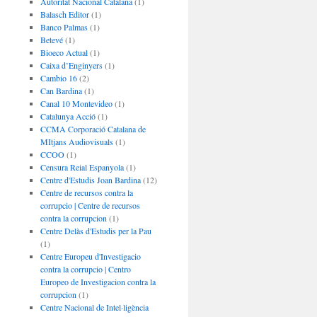
Autoritat Nacional Catalana
(1)
Balasch Editor
(1)
Banco Palmas
(1)
Betevé
(1)
Bioeco Actual
(1)
Caixa d’Enginyers
(1)
Cambio 16
(2)
Can Bardina
(1)
Canal 10 Montevideo
(1)
Catalunya Acció
(1)
CCMA Corporació Catalana de
MItjans Audiovisuals
(1)
CCOO
(1)
Censura Reial Espanyola
(1)
Centre d'Estudis Joan Bardina
(12)
Centre de recursos contra la
corrupcio | Centre de recursos
contra la corrupcion
(1)
Centre Delàs d'Estudis per la Pau
(1)
Centre Europeu d'Investigacio
contra la corrupcio | Centro
Europeo de Investigacion contra la
corrupcion
(1)
Centre Nacional de Intel·ligència