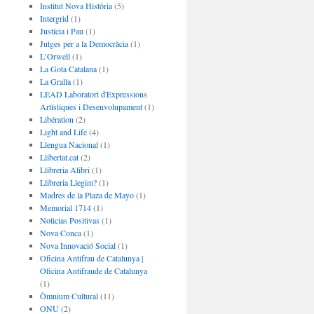
Institut Nova Història
(5)
Intergrid
(1)
Justícia i Pau
(1)
Jutges per a la Democràcia
(1)
L’Orwell
(1)
La Gota Catalana
(1)
La Gralla
(1)
LEAD Laboratori d'Expressions
Artístiques i Desenvolupament
(1)
Libération
(2)
Light and Life
(4)
Llengua Nacional
(1)
Llibertat.cat
(2)
Llibreria Alibri
(1)
Llibreria Llegim?
(1)
Madres de la Plaza de Mayo
(1)
Memorial 1714
(1)
Noticias Positivas
(1)
Nova Conca
(1)
Nova Innovació Social
(1)
Oficina Antifrau de Catalunya |
Oficina Antifraude de Catalunya
(1)
Òmnium Cultural
(11)
ONU
(2)