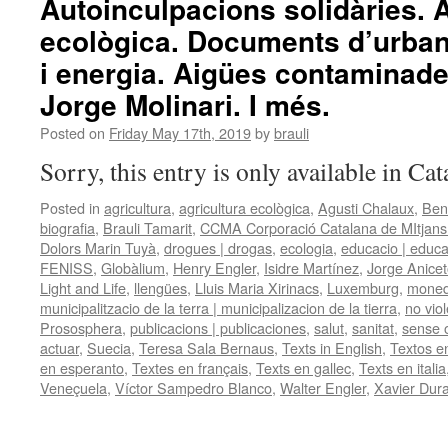
Autoinculpacions solidàries. 
ecològica. Documents d’urban
i energia. Aigües contaminade
Jorge Molinari. I més.
Posted on
Friday May 17th, 2019
by
brauli
Sorry, this entry is only available in Ca
Posted in
agricultura
,
agricultura ecològica
,
Agusti Chalaux
,
Ben
biografia
,
Brauli Tamarit
,
CCMA Corporació Catalana de MItjans
Dolors Marin Tuyà
,
drogues | drogas
,
ecologia
,
educacio | educ
FENISS
,
Globàlium
,
Henry Engler
,
Isidre Martínez
,
Jorge Anicet
Light and Life
,
llengües
,
Lluis Maria Xirinacs
,
Luxemburg
,
moneda
municipalitzacio de la terra | municipalizacion de la tierra
,
no vio
Prososphera
,
publicacions | publicaciones
,
salut
,
sanitat
,
sense 
actuar
,
Suecia
,
Teresa Sala Bernaus
,
Texts in English
,
Textos e
en esperanto
,
Textes en français
,
Texts en gallec
,
Texts en italia
Veneçuela
,
Víctor Sampedro Blanco
,
Walter Engler
,
Xavier Dur