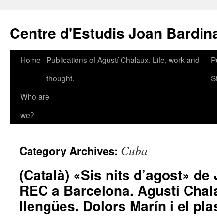
Skip
to
Centre d'Estudis Joan Bardin
content
Home
Publications of Agustí Chalaux. Life, work and
P
thought.
S
Who are
we?
Cuba
Category Archives:
(Català) «Sis nits d’agost» de 
REC a Barcelona. Agustí Chala
llengües. Dolors Marín i el pl