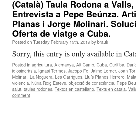
(Català) Taula Rodona a Valls,
Entrevista a Pepe Beúnza. Arti
Planas i Jorge Molinari. Soluci
Oferta de viatge a Cuba.
Posted on
Tuesday February 19th, 2019
by
brauli
Sorry, this entry is only available in Ca
Posted in
agricultura
,
Alemanya
,
Alt Camp
,
Cuba
,
Curitiba
,
Dari
idiosincràsia
,
Ignasi Termes
,
Jacopo Fo
,
Jaime Lerner
,
Joan Tor
Molinari
,
La Noguera
,
Les Garrigues
,
Lluís Planes Herrero
,
Mál
violencia
,
Núria Roig Esteve
,
objecció de consciència
,
Pepe Beu
salut
,
taules rodones
,
Textos en castellano
,
Texts en catala
,
Vall
comment