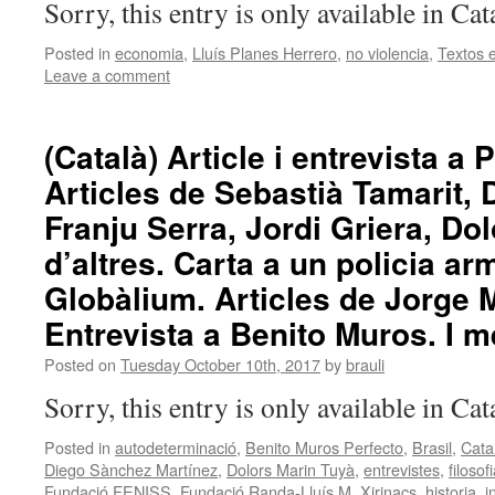
Sorry, this entry is only available in Ca
Posted in
economia
,
Lluís Planes Herrero
,
no violencia
,
Textos e
Leave a comment
(Català) Article i entrevista a
Articles de Sebastià Tamarit,
Franju Serra, Jordi Griera, Dol
d’altres. Carta a un policia ar
Globàlium. Articles de Jorge M
Entrevista a Benito Muros. I m
Posted on
Tuesday October 10th, 2017
by
brauli
Sorry, this entry is only available in Ca
Posted in
autodeterminació
,
Benito Muros Perfecto
,
Brasil
,
Cata
Diego Sànchez Martínez
,
Dolors Marin Tuyà
,
entrevistes
,
filosof
Fundació FENISS
,
Fundació Randa-Lluís M. Xirinacs
,
historia
,
i