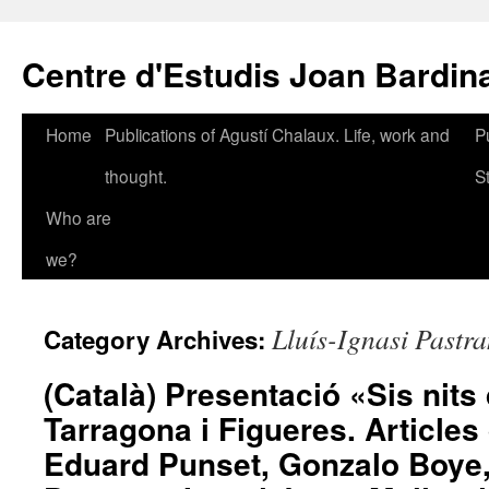
Skip
to
Centre d'Estudis Joan Bardin
content
Home
Publications of Agustí Chalaux. Life, work and
P
thought.
S
Who are
we?
Lluís-Ignasi Pastra
Category Archives:
(Català) Presentació «Sis nits
Tarragona i Figueres. Articles
Eduard Punset, Gonzalo Boye, 