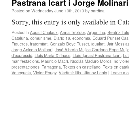
Pastrana Icart i Jorge Molinari
Posted on
Wednesday June 19th, 2019
by
bardina
Sorry, this entry is only available in Ca
Posted in
Agusti Chalaux
,
Anna Teixidor
,
Argentina
,
Beatriz Ta
Cataluña
,
comunisme
,
Diario 16
,
economia
,
Eduard Punset Cas
Figueres
,
fraternitat
,
Gonzalo Boye Tusset
,
igualtat
,
Jair Messia
Jorge Aniceto Molinari
,
José Alberto Mujica Cordano Pepe Muji
d'expressió
,
Lluis Maria Xirinacs
,
Lluís-Ignasi Pastrana Icart
,
Lui
manifestacions
,
Mauricio Macri
,
Nicolás Maduro Moros
,
no viole
presentaciones
,
Tarragona
,
Textos en castellano
,
Texts en catal
Veneçuela
,
Victor Pougy
,
Vladímir Ilitx Uliànov Lenin
|
Leave a 