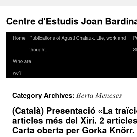
Skip
to
Centre d'Estudis Joan Bardin
content
Home
Publications of Agustí Chalaux. Life, work and
P
thought.
S
Who are
we?
Berta Meneses
Category Archives:
(Català) Presentació «La traïci
articles més del Xiri. 2 articl
Carta oberta per Gorka Knörr. 