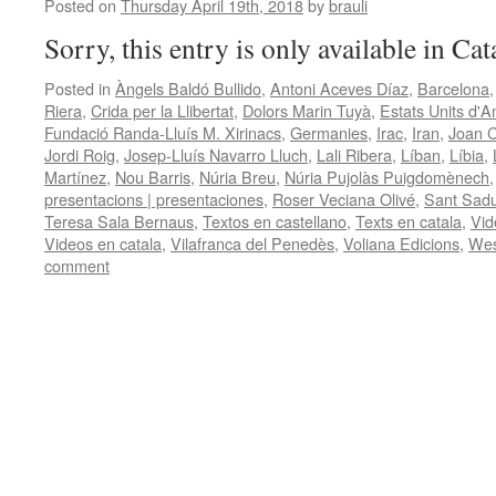
Posted on
Thursday April 19th, 2018
by
brauli
Sorry, this entry is only available in Ca
Posted in
Àngels Baldó Bullido
,
Antoni Aceves Díaz
,
Barcelona
Riera
,
Crida per la Llibertat
,
Dolors Marin Tuyà
,
Estats Units d'A
Fundació Randa-Lluís M. Xirinacs
,
Germanies
,
Irac
,
Iran
,
Joan 
Jordi Roig
,
Josep-Lluís Navarro Lluch
,
Lali Ribera
,
Líban
,
Líbia
,
Martínez
,
Nou Barris
,
Núria Breu
,
Núria Pujolàs Puigdomènech
presentacions | presentaciones
,
Roser Veciana Olivé
,
Sant Sadu
Teresa Sala Bernaus
,
Textos en castellano
,
Texts en catala
,
Vid
Videos en catala
,
Vilafranca del Penedès
,
Voliana Edicions
,
Wes
comment