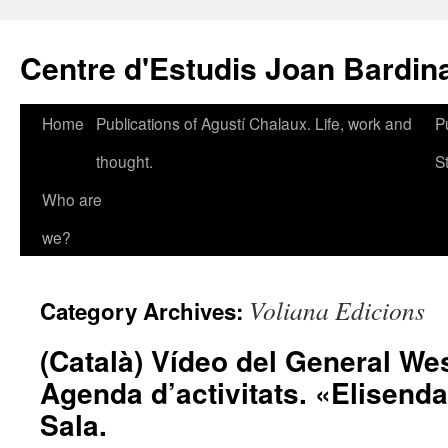
Skip
to
Centre d'Estudis Joan Bardin
content
Home
Publications of Agustí Chalaux. Life, work and
P
thought.
S
Who are
we?
Voliana Edicions
Category Archives:
(Català) Vídeo del General Wes
Agenda d’activitats. «Elisenda
Sala.