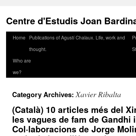
Skip
to
Centre d'Estudis Joan Bardin
content
Home
Publications of Agustí Chalaux. Life, work and
P
thought.
S
Who are
we?
Xavier Ribalta
Category Archives:
(Català) 10 articles més del Xi
les vagues de fam de Gandhi i
Col·laboracions de Jorge Moli