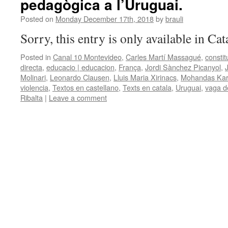
pedagògica a l’Uruguai.
Posted on
Monday December 17th, 2018
by
brauli
Sorry, this entry is only available in Ca
Posted in
Canal 10 Montevideo
,
Carles Martí Massagué
,
constit
directa
,
educacio | educacion
,
França
,
Jordi Sànchez Picanyol
,
Molinari
,
Leonardo Clausen
,
Lluis Maria Xirinacs
,
Mohandas Ka
violencia
,
Textos en castellano
,
Texts en catala
,
Uruguai
,
vaga d
Ribalta
|
Leave a comment