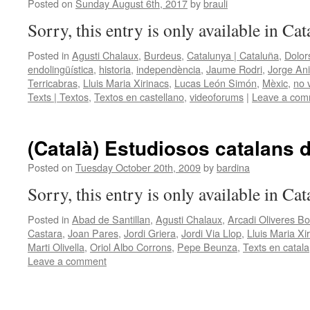
Posted on
Sunday August 6th, 2017
by
brauli
Sorry, this entry is only available in Ca
Posted in
Agusti Chalaux
,
Burdeus
,
Catalunya | Cataluña
,
Dolor
endolingüística
,
historia
,
independència
,
Jaume Rodri
,
Jorge Ani
Terricabras
,
Lluis Maria Xirinacs
,
Lucas León Simón
,
Mèxic
,
no 
Texts | Textos
,
Textos en castellano
,
videoforums
|
Leave a com
(Català) Estudiosos catalans 
Posted on
Tuesday October 20th, 2009
by
bardina
Sorry, this entry is only available in Cat
Posted in
Abad de Santillan
,
Agusti Chalaux
,
Arcadi Oliveres Bo
Castara
,
Joan Pares
,
Jordi Griera
,
Jordi Via Llop
,
Lluis Maria Xi
Marti Olivella
,
Oriol Albo Corrons
,
Pepe Beunza
,
Texts en catala
Leave a comment