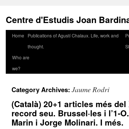
Skip
to
Centre d'Estudis Joan Bardin
content
Home
Publications of Agustí Chalaux. Life, work and
P
thought.
S
Who are
we?
Jaume Rodri
Category Archives:
(Català) 20+1 articles més del 
record seu. Brussel·les i l’1-O
Marin i Jorge Molinari. I més.