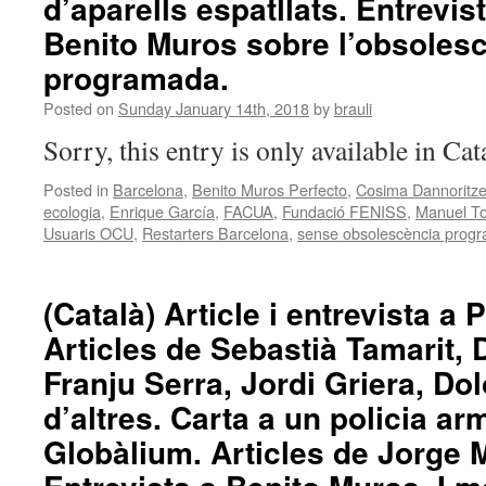
d’aparells espatllats. Entrevis
Benito Muros sobre l’obsoles
programada.
Posted on
Sunday January 14th, 2018
by
brauli
Sorry, this entry is only available in Ca
Posted in
Barcelona
,
Benito Muros Perfecto
,
Cosima Dannoritze
ecologia
,
Enrique García
,
FACUA
,
Fundació FENISS
,
Manuel To
Usuaris OCU
,
Restarters Barcelona
,
sense obsolescència prog
(Català) Article i entrevista a
Articles de Sebastià Tamarit,
Franju Serra, Jordi Griera, Dol
d’altres. Carta a un policia ar
Globàlium. Articles de Jorge M