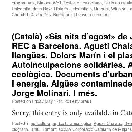
programada
,
Simone Weil
,
Textos en castellano
,
Texts en catal
Universitat de la Nova Història
,
universitats
,
Uruguai
,
Winston Le
Churchill
,
Xavier Diez Rodríguez
|
Leave a comment
(Català) «Sis nits d’agost» de 
REC a Barcelona. Agustí Chala
llengües. Dolors Marín i el pl
Autoinculpacions solidàries. 
ecològica. Documents d’urban
i energia. Aigües contaminade
Jorge Molinari. I més.
Posted on
Friday May 17th, 2019
by
brauli
Sorry, this entry is only available in Ca
Posted in
agricultura
,
agricultura ecològica
,
Agusti Chalaux
,
Ben
biografia
,
Brauli Tamarit
,
CCMA Corporació Catalana de MItjans