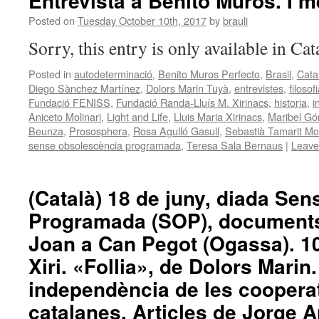
Entrevista a Benito Muros. I m
Posted on
Tuesday October 10th, 2017
by
brauli
Sorry, this entry is only available in Ca
Posted in
autodeterminació
,
Benito Muros Perfecto
,
Brasil
,
Cata
Diego Sànchez Martínez
,
Dolors Marin Tuyà
,
entrevistes
,
filosof
Fundació FENISS
,
Fundació Randa-Lluís M. Xirinacs
,
historia
,
i
Aniceto Molinari
,
Light and Life
,
Lluis Maria Xirinacs
,
Maribel G
Beunza
,
Prososphera
,
Rosa Agulló Gasull
,
Sebastià Tamarit M
sense obsolescència programada
,
Teresa Sala Bernaus
|
Leave
(Català) 18 de juny, diada Se
Programada (SOP), documents.
Joan a Can Pegot (Ogassa). 10
Xiri. «Follia», de Dolors Marin
independència de les cooperat
catalanes. Articles de Jorge A