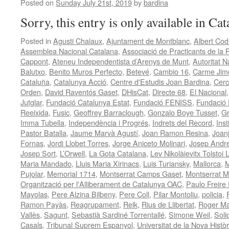
Posted on
Sunday July 21st, 2019
by
bardina
Sorry, this entry is only available in Ca
Posted in
Agusti Chalaux
,
Ajuntament de Montblanc
,
Albert Cod
Assemblea Nacional Catalana
,
Associació de Practicants de la 
Cappont
,
Ateneu Independentista d’Arenys de Munt
,
Autoritat N
Balutxo
,
Benito Muros Perfecto
,
Betevé
,
Cambio 16
,
Carme Jim
Cataluña
,
Catalunya Acció
,
Centre d'Estudis Joan Bardina
,
Cerc
Orden
,
David Raventós Gaset
,
DHisCat
,
Directe 68
,
El Nacional
Jutglar
,
Fundació Catalunya Estat
,
Fundació FENISS
,
Fundació 
Reeixida
,
Fusic
,
Geoffrey Barraclough
,
Gonzalo Boye Tusset
,
G
Imma Tubella
,
Independència i Progrés
,
Indrets del Record
,
Inst
Pastor Batalla
,
Jaume Marvà Agustí
,
Joan Ramon Resina
,
Joan
Fornas
,
Jordi Llobet Torres
,
Jorge Aniceto Molinari
,
Josep Andr
Josep Sort
,
L’Orwell
,
La Gota Catalana
,
Lev Nikolàievitx Tolstoi L
Maria Mandado
,
Lluis Maria Xirinacs
,
Luis Turiansky
,
Mallorca
,
M
Pujolar
,
Memorial 1714
,
Montserrat Camps Gaset
,
Montserrat M
Organització per l'Alliberament de Catalunya OAC
,
Paulo Freire
Mayolas
,
Pere Alzina Bilbeny
,
Pere Coll
,
Pilar Montoliu
,
policia
,
Ramon Payàs
,
Reagrupament
,
Relk
,
Rius de Llibertat
,
Roger Mal
Vallès
,
Sagunt
,
Sebastià Sardiné Torrentallé
,
Simone Weil
,
Soli
Casals
,
Tribunal Suprem Espanyol
,
Universitat de la Nova Històr