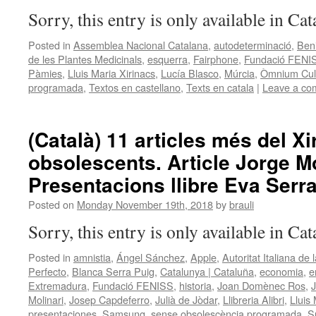
Sorry, this entry is only available in Ca
Posted in
Assemblea Nacional Catalana
,
autodeterminació
,
Ben
de les Plantes Medicinals
,
esquerra
,
Fairphone
,
Fundació FENI
Pàmies
,
Lluis Maria Xirinacs
,
Lucía Blasco
,
Múrcia
,
Òmnium Cult
programada
,
Textos en castellano
,
Texts en catala
|
Leave a co
(Català) 11 articles més del Xi
obsolescents. Article Jorge Mo
Presentacions llibre Eva Serra
Posted on
Monday November 19th, 2018
by
brauli
Sorry, this entry is only available in Ca
Posted in
amnistia
,
Ángel Sánchez
,
Apple
,
Autoritat Italiana de
Perfecto
,
Blanca Serra Puig
,
Catalunya | Cataluña
,
economia
,
e
Extremadura
,
Fundació FENISS
,
historia
,
Joan Domènec Ros
,
Molinari
,
Josep Capdeferro
,
Julià de Jòdar
,
Llibreria Alibri
,
Lluis
presentaciones
,
Samsung
,
sense obsolescència programada
,
S