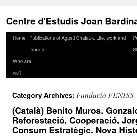
Skip
to
Centre d'Estudis Joan Bardin
content
Home
Publications of Agustí Chalaux. Life, work and
P
thought.
S
Who are
we?
Fundació FENISS
Category Archives:
(Català) Benito Muros. Gonzal
Reforestació. Cooperació. Jor
Consum Estratègic. Nova Histò