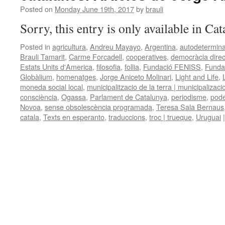
Posted on
Monday June 19th, 2017
by
brauli
Sorry, this entry is only available in Ca
Posted in
agricultura
,
Andreu Mayayo
,
Argentina
,
autodetermina
Brauli Tamarit
,
Carme Forcadell
,
cooperatives
,
democràcia direc
Estats Units d'America
,
filosofia
,
follia
,
Fundació FENISS
,
Funda
Globàlium
,
homenatges
,
Jorge Aniceto Molinari
,
Light and Life
,
moneda social local
,
municipalitzacio de la terra | municipalizacio
consciència
,
Ogassa
,
Parlament de Catalunya
,
periodisme
,
pode
Novoa
,
sense obsolescència programada
,
Teresa Sala Bernaus
catala
,
Texts en esperanto
,
traduccions
,
troc | trueque
,
Uruguai
|