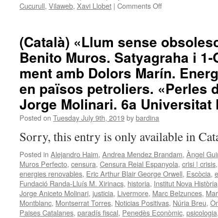
on
Cucurull
,
Vilaweb
,
Xavi Llobet
|
Comments Off
(Català)
Benito
Muros.
(Català) «Llum sense obsoles
Gonzalo
Benito Muros. Satyagraha i 1-O
Boye.
Reforestació.
ment amb Dolors Marín. Energ
Cooperació.
Jorge
en països petroliers. «Perles 
Molinari.
Jorge Molinari. 6a Universitat 
Consum
Estratègic.
Posted on
Tuesday July 9th, 2019
by
bardina
Nova
Història.
Sorry, this entry is only available in Ca
Posted in
Alejandro Haim
,
Andrea Mendez Brandam
,
Àngel Gui
Muros Perfecto
,
censura
,
Censura Reial Espanyola
,
crisi | crisis
energies renovables
,
Eric Arthur Blair George Orwell
,
Escòcia
,
e
Fundació Randa-Lluís M. Xirinacs
,
historia
,
Institut Nova Història
Jorge Aniceto Molinari
,
justicia
,
Livermore
,
Marc Belzunces
,
Mar
Montblanc
,
Montserrat Torres
,
Noticias Positivas
,
Núria Breu
,
Òm
Paises Catalanes
,
paradís fiscal
,
Penedès Econòmic
,
psicologia