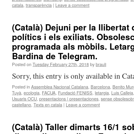
catala
,
transparència
|
Leave a comment
(Català) Dejuni per la llibertat
polítics i els exiliats. Obsoles
programada als mòbils. Letarg
Bardina de Telegram.
Posted on
Tuesday February 27th, 2018
by
brauli
Sorry, this entry is only available in Ca
Posted in
Assemblea Nacional Catalana
,
Barcelona
,
Benito Mur
Tuyà
,
ecologia
,
FACUA
,
Fundació FENISS
,
letargia
,
Luis Calleja
Usuaris OCU
,
presentacions | presentaciones
,
sense obsolescè
castellano
,
Texts en catala
|
Leave a comment
(Català) Taller dimarts 16/1 s