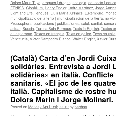
Dolors Marin Tuyà
,
drogues | drogas
,
ecologia
,
educacio | educ
FENISS
,
Globàlium
,
Henry Engler
,
Isidre Martínez
,
Jorge Anicet
Light and Life
,
llengües
,
Lluis Maria Xirinacs
,
Luxemburg
,
moneda
municipalitzacio de la terra | municipalizacion de la tierra
,
no vio
Prososphera
,
publicacions | publicaciones
,
salut
,
sanitat
,
sense 
actuar
,
Suecia
,
Teresa Sala Bernaus
,
Texts in English
,
Textos e
en esperanto
,
Textes en français
,
Texts en gallec
,
Texts en italia
Veneçuela
,
Víctor Sampedro Blanco
,
Walter Engler
,
Xavier Dur
(Català) Carta d’en Jordi Cuixa
solidàries. Entrevista a Jordi
solidàries» en italià. Conflict
sanitaris. «El joc de les quatr
italià. Capitalisme de rostre h
Dolors Marin i Jorge Molinari.
Posted on
Monday April 15th, 2019
by
bardina